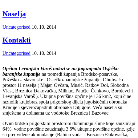
Naselja
Uncategorised
10. 10. 2014
Kontakti
Uncategorised
10. 10. 2014
Općina Levanjska Varoš nalazi se na jugozapadu Osječko-
baranjske županije
na tromeđi županija Brodsko-posavske,
Požeško - slavonske i Osječko-baranjske županije. Obuhvaća
prostor 11 naselja ( Majar, Ovčara, Musić, Ratkov Dol, Slobodna
Vlast, Breznica Đakovačka, Milinac, Paučje, Čenkovo, Borojevci i
Levanjska Varoš ). Ukupna površina općine je 136 km2, koju čine
raznolik krajobraz spoja prigorskog dijela jugoistočnih obronaka
Krndije i sjeverozapadnih obronaka Dilj gore. Veća naselja su
smještena u dolinama uz vodotoke Breznica i Bazovac.
Ovim brdsko prigorskim prostorom dominiraju šume koje zauzimaju
64%, vodne površine zauzimaju 3,5% ukupne površine općine, gdje
su predviđene akumulacije (Babina voda – Breznica Đakovačka,