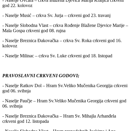
- Naselje Ovčara – crkva Blažena Djevica Marija Kraljica crkveni
god 22. kolovoz
- Naselje Musić – crkva Sv. Jurja – crkveni god 23. travanj
- Naselje Slobodna Vlast – crkva Rođenje Blažene Djevice Marije –
Mala Gospa crkveni god 08. rujna
- Naselje Breznica Đakovačka – crkva Sv. Roka crkveni god 16.
kolovoz
- Naselje Milinac – crkva Sv. Luke crkveni god 18. listopad
PRAVOSLAVNI CRKVENI GODOVI;
- Naselje Ratkov Dol – Hram Sv.Veliko Mučenika Georgija crkveni
god 06. svibnja
- Naselje Paučje – Hram Sv.Veliko Mučenika Georgija crkveni god
06. svibnja
- Naselje Breznica Đakovačka – Hram Sv. Mihajla Arhanđela
crkveni god 12. listopada