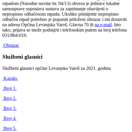
otpadom (Narodne novine br. 94/13) obveza je jedinice lokalne
samouprave uspostava sustava za zaprimanje obavijesti o
nepropisno odbačenom otpadu. Ukoliko primijetite nepropisno
odbačen otpad potrebno je popuniti priloženi obrazac i isti dostaviti
na adresu Općina Levanjska Varoš, Glavna 70 ili
na e-mail
. Isto
tako, prijava se može podnijeti i telefonskim putem na broj telefona
031/864-010.
Obrazac
Službeni glasnici
Službeni glasnici općine Levanjska Varoš za 2021. godinu
Kazalo.
Broj 1.
Broj 2.
Broj 3.
Broj 4.
Broj 5.