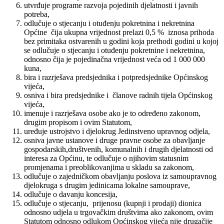
utvrđuje programe razvoja pojedinih djelatnosti i javnih
potreba,
odlučuje o stjecanju i otuđenju pokretnina i nekretnina
Općine čija ukupna vrijednost prelazi 0,5 % iznosa prihoda
bez primitaka ostvarenih u godini koja prethodi godini u kojoj
se odlučuje o stjecanju i otuđenju pokretnine i nekretnina,
odnosno čija je pojedinačna vrijednost veća od 1 000 000
kuna,
bira i razrješava predsjednika i potpredsjednike Općinskog
vijeća,
osniva i bira predsjednike i članove radnih tijela Općinskog
vijeća,
imenuje i razrješava osobe ako je to određeno zakonom,
drugim propisom i ovim Statutom,
uređuje ustrojstvo i djelokrug Jedinstveno upravnog odjela,
osniva javne ustanove i druge pravne osobe za obavljanje
gospodarskih,društvenih, komunalnih i drugih djelatnosti od
interesa za Općinu, te odlučuje o njihovim statusnim
promjenama i preoblikovanjima u skladu sa zakonom,
odlučuje o zajedničkom obavljanju poslova iz samoupravnog
djelokruga s drugim jedinicama lokalne samouprave,
odlučuje o davanju koncesija,
odlučuje o stjecanju, prijenosu (kupnji i prodaji) dionica
odnosno udjela u trgovačkim društvima ako zakonom, ovim
Statutom odnosno odlukom Općinskog vijeća nije drugačije