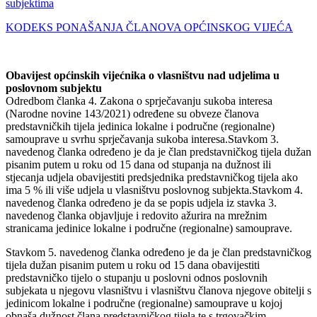
subjektima
KODEKS PONAŠANJA ČLANOVA OPĆINSKOG VIJEĆA
Obavijest općinskih vijećnika o vlasništvu nad udjelima u
poslovnom subjektu
Odredbom članka 4. Zakona o sprječavanju sukoba interesa
(Narodne novine 143/2021) određene su obveze članova
predstavničkih tijela jedinica lokalne i područne (regionalne)
samouprave u svrhu sprječavanja sukoba interesa.Stavkom 3.
navedenog članka određeno je da je član predstavničkog tijela dužan
pisanim putem u roku od 15 dana od stupanja na dužnost ili
stjecanja udjela obavijestiti predsjednika predstavničkog tijela ako
ima 5 % ili više udjela u vlasništvu poslovnog subjekta.Stavkom 4.
navedenog članka određeno je da se popis udjela iz stavka 3.
navedenog članka objavljuje i redovito ažurira na mrežnim
stranicama jedinice lokalne i područne (regionalne) samouprave.
Stavkom 5. navedenog članka određeno je da je član predstavničkog
tijela dužan pisanim putem u roku od 15 dana obavijestiti
predstavničko tijelo o stupanju u poslovni odnos poslovnih
subjekata u njegovu vlasništvu i vlasništvu članova njegove obitelji s
jedinicom lokalne i područne (regionalne) samouprave u kojoj
obnaša dužnost člana predstavničkog tijela te s trgovačkim