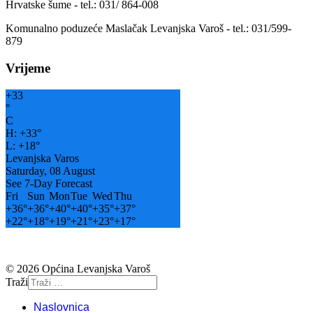
Hrvatske šume - tel.: 031/ 864-008
Komunalno poduzeće Maslačak Levanjska Varoš - tel.: 031/599-
879
Vrijeme
+
33
°
C
H:
+
33°
L:
+
18°
Levanjska Varos
Saturday, 08 August
See 7-Day Forecast
Fri
Sun
Mon
Tue
Wed
Thu
+
36°
+
36°
+
40°
+
40°
+
35°
+
37°
+
22°
+
18°
+
19°
+
21°
+
23°
+
17°
© 2026 Općina Levanjska Varoš
Traži
Naslovnica