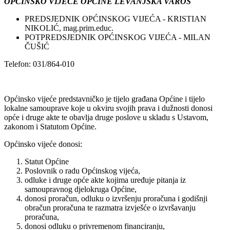
OPĆINSKO VIJEĆE OPĆINE LEVANJSKA VAROŠ
PREDSJEDNIK OPĆINSKOG VIJEĆA - KRISTIAN
NIKOLIĆ, mag.prim.educ.
POTPREDSJEDNIK OPĆINSKOG VIJEĆA - MILAN
ČUŠIĆ
Telefon: 031/864-010
Općinsko vijeće predstavničko je tijelo građana Općine i tijelo
lokalne samouprave koje u okviru svojih prava i dužnosti donosi
opće i druge akte te obavlja druge poslove u skladu s Ustavom,
zakonom i Statutom Općine.
Općinsko vijeće donosi:
Statut Općine
Poslovnik o radu Općinskog vijeća,
odluke i druge opće akte kojima uređuje pitanja iz
samoupravnog djelokruga Općine,
donosi proračun, odluku o izvršenju proračuna i godišnji
obračun proračuna te razmatra izvješće o izvršavanju
proračuna,
donosi odluku o privremenom financiranju,