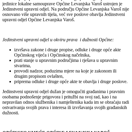
jedinice lokalne samouprave Općine Levanjska Varoš ustrojen je
Jedinstveni upravni odjel. Na području Općine Levanjska Varoš nije
osnovano više upravnih tijela, već sve poslove obavlja Jedinstveni
upravni odjel Općine Levanjska Varoš.
Jedinstveni upravni odjel u okviru prava i dužnosti Općine:
izvršava zakone i druge propise, odluke i druge opće akte
Općinskog vijeća i Općinskog načelnika,
prati stanje u upravnim područjima i rješava u upravnim
stvarima,
provodi nadzor, poduzima mjere na koje je zakonom ili
drugim propisom ovlašten,
priprema odluke i druge opće akte te obavlja i druge poslove.
Jedinstveni upravni odjel dužan je omogućiti građanima i pravnim
osobama podnošenje prigovora i pritužbi na svoj rad, kao i na
nepravilan odnos službenika i namještenika kada im se obraćaju radi
ostvarivanja svojih prava i interesa ili izvršavanja svojih građanskih
dužnosti.