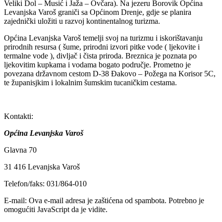
Veliki Dol – Musić i Jaža – Ovčara). Na jezeru Borovik Općina
Levanjska Varoš graniči sa Općinom Drenje, gdje se planira
zajednički uložiti u razvoj kontinentalnog turizma.
Općina Levanjska Varoš temelji svoj na turizmu i iskorištavanju
prirodnih resursa ( šume, prirodni izvori pitke vode ( ljekovite i
termalne vode ), divljač i čista priroda. Breznica je poznata po
ljekovitim kupkama i vodama bogato područje. Prometno je
povezana državnom cestom D-38 Đakovo – Požega na Korisor 5C,
te županisjkim i lokalnim šumskim tucaničkim cestama.
Kontakti:
Općina Levanjska Varoš
Glavna 70
31 416 Levanjska Varoš
Telefon/faks: 031/864-010
E-mail:
Ova e-mail adresa je zaštićena od spambota. Potrebno je
omogućiti JavaScript da je vidite.