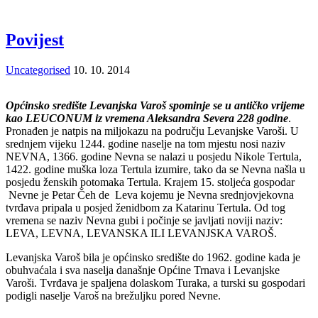
Povijest
Uncategorised
10. 10. 2014
Općinsko središte Levanjska Varoš spominje se u antičko vrijeme
kao LEUCONUM iz vremena Aleksandra Severa 228 godine
.
Pronađen je natpis na miljokazu na području Levanjske Varoši. U
srednjem vijeku 1244. godine naselje na tom mjestu nosi naziv
NEVNA, 1366. godine Nevna se nalazi u posjedu Nikole Tertula,
1422. godine muška loza Tertula izumire, tako da se Nevna našla u
posjedu ženskih potomaka Tertula. Krajem 15. stoljeća gospodar
Nevne je Petar Čeh de Leva kojemu je Nevna srednjovjekovna
tvrđava pripala u posjed ženidbom za Katarinu Tertula. Od tog
vremena se naziv Nevna gubi i počinje se javljati noviji naziv:
LEVA, LEVNA, LEVANSKA ILI LEVANJSKA VAROŠ.
Levanjska Varoš bila je općinsko središte do 1962. godine kada je
obuhvaćala i sva naselja današnje Općine Trnava i Levanjske
Varoši. Tvrđava je spaljena dolaskom Turaka, a turski su gospodari
podigli naselje Varoš na brežuljku pored Nevne.