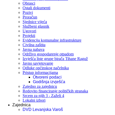
Obrasci
Ostali dokumenti
Pozivi
Proračun
Sjednice vijeća
Službeni glasnik
Ugovori
Projekti
Evidencija komunalne infrastrukture
Civilna zaštita
Javna nabava
Održivo gospodarenje otpadom
Izvješća liste grupe birača Tihane Raguž
Javno savjetovanje
Odluke općinskog načelnika
Pristup informacijama
Otvoreni podaci
Godišnja izvješća
Zajedno za zajednicu
Redovito financiranje političkih stranaka
Srcem za njih 3 - Zaželi 4
Lokalni izbori
Zajednica
DVD Levanjska Varoš