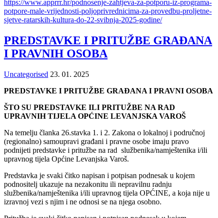
https://www.apprrr.hr/podnosenje-zahtjeva-za-potporu-iz-programa-
potpore-male-vrijednosti-poljoprivrednicima-za-provedbu-proljetne-
sjetve-ratarskih-kultura-do-22-svibnja-2025-godine/
PREDSTAVKE I PRITUŽBE GRAĐANA
I PRAVNIH OSOBA
Uncategorised
23. 01. 2025
PREDSTAVKE I PRITUŽBE GRAĐANA I PRAVNI OSOBA
ŠTO SU PREDSTAVKE ILI PRITUŽBE NA RAD
UPRAVNIH TIJELA OPĆINE LEVANJSKA VAROŠ
Na temelju članka 26.stavka 1. i 2. Zakona o lokalnoj i područnoj
(regionalno) samoupravi građani i pravne osobe imaju pravo
podnijeti predstavke i pritužbe na rad službenika/namještenika i/ili
upravnog tijela Općine Levanjska Varoš.
Predstavka je svaki čitko napisan i potpisan podnesak u kojem
podnositelj ukazuje na nezakonitu ili nepravilnu radnju
službenika/namještenika i/ili upravnog tijela OPĆINE, a koja nije u
izravnoj vezi s njim i ne odnosi se na njega osobno.