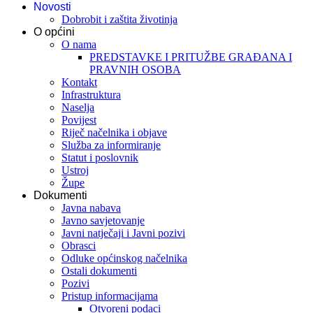
Novosti
Dobrobit i zaštita životinja
O općini
O nama
PREDSTAVKE I PRITUŽBE GRAĐANA I
PRAVNIH OSOBA
Kontakt
Infrastruktura
Naselja
Povijest
Riječ načelnika i objave
Služba za informiranje
Statut i poslovnik
Ustroj
Župe
Dokumenti
Javna nabava
Javno savjetovanje
Javni natječaji i Javni pozivi
Obrasci
Odluke općinskog načelnika
Ostali dokumenti
Pozivi
Pristup informacijama
Otvoreni podaci