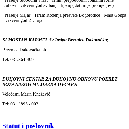
- Naselje Slobodna Vlast – Hram prepodobnih Joakima i Ane
Duhovi – crkveni god svibanj – lipanj ( datum je promjenjiv )
- Naselje Majar – Hram Rođenja presvete Bogorodice - Mala Gospa
– crkveni god 21. rujan
SAMOSTAN KARMEL Sv.Josipa Breznica Đakovačka;
Breznica Đakovačka bb
Tel. 031/864-399
DUHOVNI CENTAR ZA DUHOVNU OBNOVU POKRET
BOŽANSKOG MILOSRĐA OVČARA
Velečasni Marin Knežević
Tel; 031 / 893 - 002
Statut i poslovnik