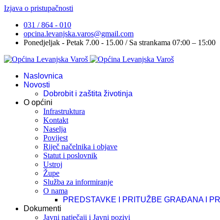
Izjava o pristupačnosti
031 / 864 - 010
opcina.levanjska.varos@gmail.com
Ponedjeljak - Petak 7.00 - 15.00 / Sa strankama 07:00 – 15:00
Naslovnica
Novosti
Dobrobit i zaštita životinja
O općini
Infrastruktura
Kontakt
Naselja
Povijest
Riječ načelnika i objave
Statut i poslovnik
Ustroj
Župe
Služba za informiranje
O nama
PREDSTAVKE I PRITUŽBE GRAĐANA I P
Dokumenti
Javni natječaji i Javni pozivi