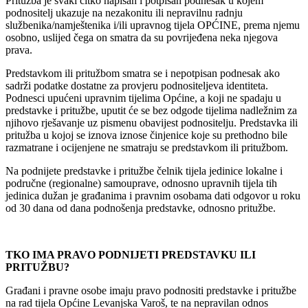
Pritužba je svaki čitko napisan i potpisan podnesak u kojem
podnositelj ukazuje na nezakonitu ili nepravilnu radnju
službenika/namještenika i/ili upravnog tijela OPĆINE, prema njemu
osobno, uslijed čega on smatra da su povrijeđena neka njegova
prava.
Predstavkom ili pritužbom smatra se i nepotpisan podnesak ako
sadrži podatke dostatne za provjeru podnositeljeva identiteta.
Podnesci upućeni upravnim tijelima Općine, a koji ne spadaju u
predstavke i pritužbe, uputit će se bez odgode tijelima nadležnim za
njihovo rješavanje uz pismenu obavijest podnositelju. Predstavka ili
pritužba u kojoj se iznova iznose činjenice koje su prethodno bile
razmatrane i ocijenjene ne smatraju se predstavkom ili pritužbom.
Na podnijete predstavke i pritužbe čelnik tijela jedinice lokalne i
područne (regionalne) samouprave, odnosno upravnih tijela tih
jedinica dužan je građanima i pravnim osobama dati odgovor u roku
od 30 dana od dana podnošenja predstavke, odnosno pritužbe.
TKO IMA PRAVO PODNIJETI PREDSTAVKU ILI
PRITUŽBU?
Građani i pravne osobe imaju pravo podnositi predstavke i pritužbe
na rad tijela Općine Levanjska Varoš, te na nepravilan odnos