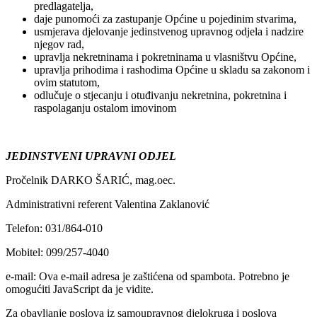
predlagatelja,
daje punomoći za zastupanje Općine u pojedinim stvarima,
usmjerava djelovanje jedinstvenog upravnog odjela i nadzire
njegov rad,
upravlja nekretninama i pokretninama u vlasništvu Općine,
upravlja prihodima i rashodima Općine u skladu sa zakonom i
ovim statutom,
odlučuje o stjecanju i otuđivanju nekretnina, pokretnina i
raspolaganju ostalom imovinom
JEDINSTVENI UPRAVNI ODJEL
Pročelnik DARKO ŠARIĆ, mag.oec.
Administrativni referent Valentina Zaklanović
Telefon: 031/864-010
Mobitel: 099/257-4040
e-mail:
Ova e-mail adresa je zaštićena od spambota. Potrebno je
omogućiti JavaScript da je vidite.
Za obavljanje poslova iz samoupravnog djelokruga i poslova