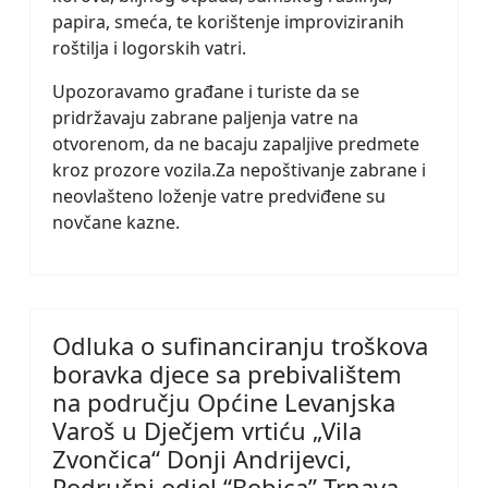
papira, smeća, te korištenje improviziranih
roštilja i logorskih vatri.
Upozoravamo građane i turiste da se
pridržavaju zabrane paljenja vatre na
otvorenom, da ne bacaju zapaljive predmete
kroz prozore vozila.Za nepoštivanje zabrane i
neovlašteno loženje vatre predviđene su
novčane kazne.
Odluka o sufinanciranju troškova
boravka djece sa prebivalištem
na području Općine Levanjska
Varoš u Dječjem vrtiću „Vila
Zvončica“ Donji Andrijevci,
Područni odjel “Bobica” Trnava