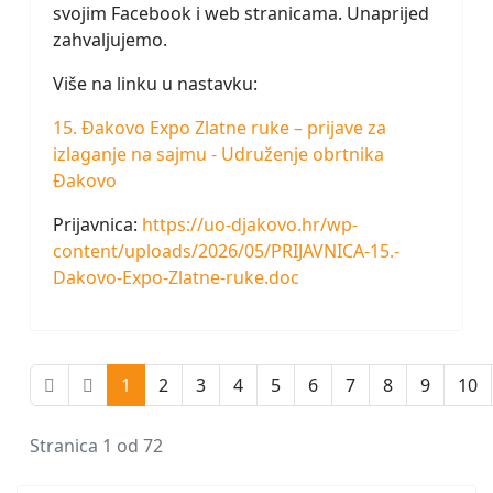
svojim Facebook i web stranicama. Unaprijed
zahvaljujemo.
Više na linku u nastavku:
15. Đakovo Expo Zlatne ruke – prijave za
izlaganje na sajmu - Udruženje obrtnika
Đakovo
Prijavnica:
https://uo-djakovo.hr/wp-
content/uploads/2026/05/PRIJAVNICA-15.-
Dakovo-Expo-Zlatne-ruke.doc
1
2
3
4
5
6
7
8
9
10
Stranica 1 od 72