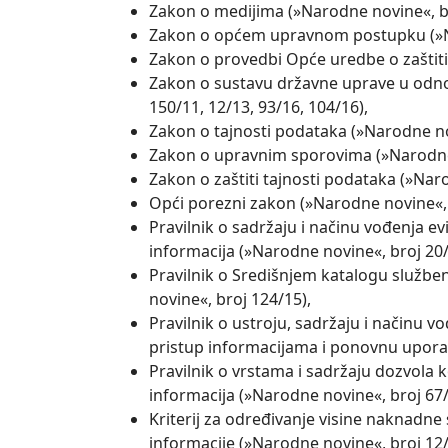
Zakon o medijima (»Narodne novine«, br
Zakon o općem upravnom postupku (»Na
Zakon o provedbi Opće uredbe o zaštiti
Zakon o sustavu državne uprave u odno
150/11, 12/13, 93/16, 104/16),
Zakon o tajnosti podataka (»Narodne nov
Zakon o upravnim sporovima (»Narodne n
Zakon o zaštiti tajnosti podataka (»Nar
Opći porezni zakon (»Narodne novine«, 
Pravilnik o sadržaju i načinu vođenja e
informacija (»Narodne novine«, broj 20
Pravilnik o Središnjem katalogu služb
novine«, broj 124/15),
Pravilnik o ustroju, sadržaju i načinu 
pristup informacijama i ponovnu uporab
Pravilnik o vrstama i sadržaju dozvola
informacija (»Narodne novine«, broj 67/
Kriterij za određivanje visine naknadne
informacije (»Narodne novine«, broj 12/