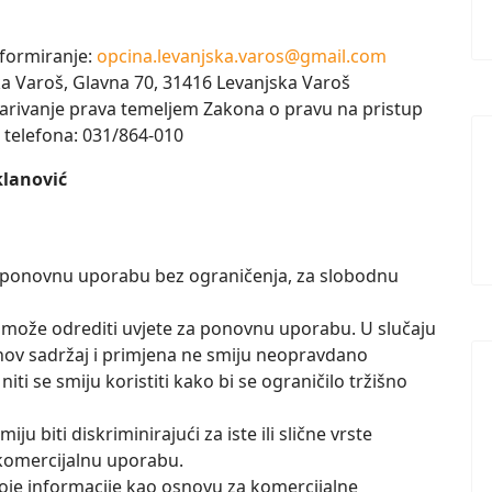
formiranje:
opcina.levanjska.varos@gmail.com
a Varoš, Glavna 70, 31416 Levanjska Varoš
arivanje prava temeljem Zakona o pravu na pristup
 telefona: 031/864-010
klanović
 za ponovnu uporabu bez ograničenja, za slobodnu
i može odrediti uvjete za ponovnu uporabu. U slučaju
hov sadržaj i primjena ne smiju neopravdano
i se smiju koristiti kako bi se ograničilo tržišno
u biti diskriminirajući za iste ili slične vrste
ekomercijalnu uporabu.
svoje informacije kao osnovu za komercijalne