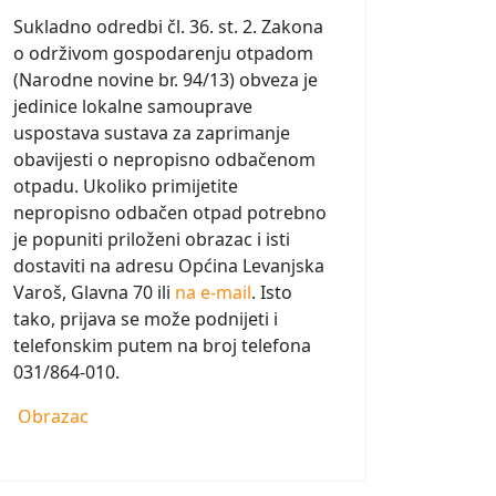
Sukladno odredbi čl. 36. st. 2. Zakona
o održivom gospodarenju otpadom
(Narodne novine br. 94/13) obveza je
jedinice lokalne samouprave
uspostava sustava za zaprimanje
obavijesti o nepropisno odbačenom
otpadu. Ukoliko primijetite
nepropisno odbačen otpad potrebno
je popuniti priloženi obrazac i isti
dostaviti na adresu Općina Levanjska
Varoš, Glavna 70 ili
na e-mail
. Isto
tako, prijava se može podnijeti i
telefonskim putem na broj telefona
031/864-010.
Obrazac