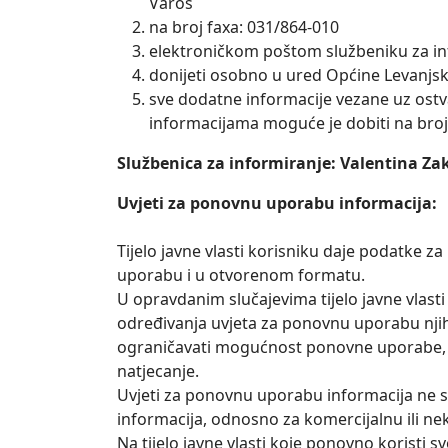
Varoš
na broj faxa: 031/864-010
elektroničkom poštom službeniku za in
donijeti osobno u ured Općine Levanjsk
sve dodatne informacije vezane uz ostv
informacijama moguće je dobiti na broj
Službenica za informiranje: Valentina Za
Uvjeti za ponovnu uporabu informacija:
Tijelo javne vlasti korisniku daje podatke
uporabu i u otvorenom formatu.
U opravdanim slučajevima tijelo javne vlast
određivanja uvjeta za ponovnu uporabu nji
ograničavati mogućnost ponovne uporabe, nit
natjecanje.
Uvjeti za ponovnu uporabu informacija ne smij
informacija, odnosno za komercijalnu ili n
Na tijelo javne vlasti koje ponovno koristi 