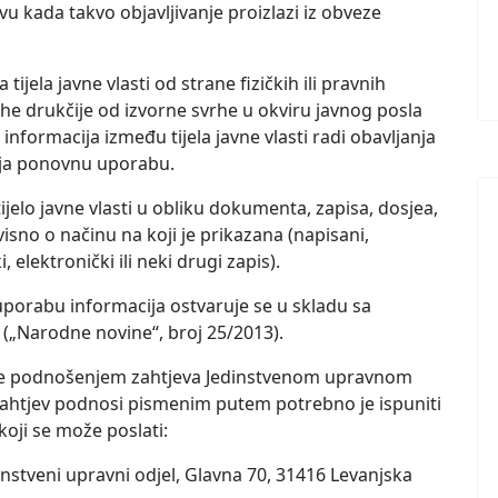
u kada takvo objavljivanje proizlazi iz obveze
jela javne vlasti od strane fizičkih ili pravnih
rhe drukčije od izvorne svrhe u okviru javnog posla
informacija između tijela javne vlasti radi obavljanja
lja ponovnu uporabu.
ijelo javne vlasti u obliku dokumenta, zapisa, dosjea,
visno o načinu na koji je prikazana (napisani,
, elektronički ili neki drugi zapis).
porabu informacija ostvaruje se u skladu sa
(„Narodne novine“, broj 25/2013).
 se podnošenjem zahtjeva Jedinstvenom upravnom
zahtjev podnosi pismenim putem potrebno je ispuniti
oji se može poslati:
nstveni upravni odjel, Glavna 70, 31416 Levanjska