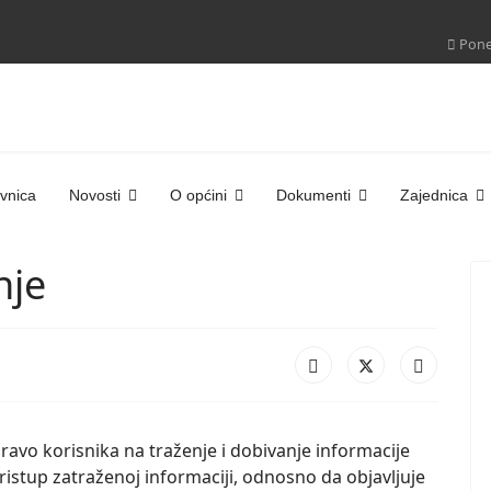
Poned
vnica
Novosti
O općini
Dokumenti
Zajednica
nje
avo korisnika na traženje i dobivanje informacije
pristup zatraženoj informaciji, odnosno da objavljuje