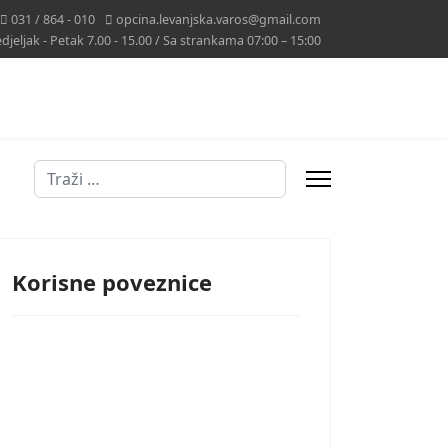
031 / 864 - 010
opcina.levanjska.varos@gmail.com
jeljak - Petak 7.00 - 15.00 / Sa strankama 07:00 – 15:00
Traži
Korisne poveznice