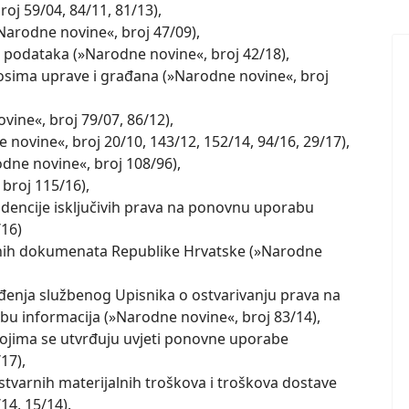
oj 59/04, 84/11, 81/13),
rodne novine«, broj 47/09),
 podataka (»Narodne novine«, broj 42/18),
sima uprave i građana (»Narodne novine«, broj
ine«, broj 79/07, 86/12),
ovine«, broj 20/10, 143/12, 152/14, 94/16, 29/17),
odne novine«, broj 108/96),
broj 115/16),
videncije isključivih prava na ponovnu uporabu
/16)
enih dokumenata Republike Hrvatske (»Narodne
vođenja službenog Upisnika o ostvarivanju prava na
u informacija (»Narodne novine«, broj 83/14),
 kojima se utvrđuju uvjeti ponovne uporabe
17),
 stvarnih materijalnih troškova i troškova dostave
14, 15/14).