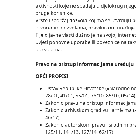
aktivnosti koje ne spadaju u djelokrug njegov
druge korisnike.
Vrste i sadržaj dozvola kojima se utvrđuju
otvorenim dozvolama, pravilnikom uređuje 
Tijelo javne vlasti dužno je na svojoj intern
uvjeti ponovne uporabe ili poveznice na ta
dozvolama.
Pravo na pristup informacijama uređuju
OPĆI PROPISI
Ustav Republike Hrvatske (»Narodne novi
28/01, 41/01, 55/01, 76/10, 85/10, 05/14)
Zakon o pravu na pristup informacijama
Zakon o arhivskom gradivu i arhivima (»
46/17),
Zakon o autorskom pravu i srodnim prav
125/11, 141/13, 127/14, 62/17),