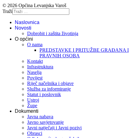
© 2026 Općina Levanjska Varoš
Traži
Naslovnica
Novosti
Dobrobit i zaštita životinja
O općini
O nama
PREDSTAVKE I PRITUŽBE GRAĐANA I
PRAVNIH OSOBA
Kontakt
Infrastruktura
Naselja
Povijest
Riječ načelnika i objave
Služba za informiranje
Statut i poslovnik
Ustroj
Župe
Dokumenti
Javna nabava
Javno savjetovanje
Javni natječaji i Javni pozivi
Obrasci