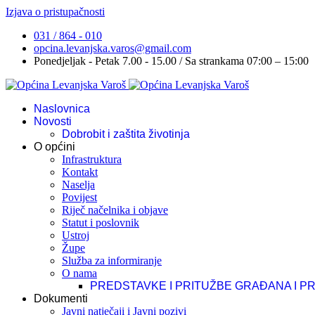
Izjava o pristupačnosti
031 / 864 - 010
opcina.levanjska.varos@gmail.com
Ponedjeljak - Petak 7.00 - 15.00 / Sa strankama 07:00 – 15:00
Naslovnica
Novosti
Dobrobit i zaštita životinja
O općini
Infrastruktura
Kontakt
Naselja
Povijest
Riječ načelnika i objave
Statut i poslovnik
Ustroj
Župe
Služba za informiranje
O nama
PREDSTAVKE I PRITUŽBE GRAĐANA I P
Dokumenti
Javni natječaji i Javni pozivi