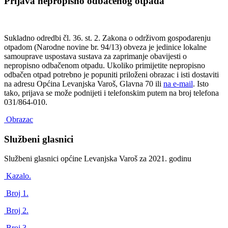
Prijava nepropisno odbačenog otpada
Sukladno odredbi čl. 36. st. 2. Zakona o održivom gospodarenju
otpadom (Narodne novine br. 94/13) obveza je jedinice lokalne
samouprave uspostava sustava za zaprimanje obavijesti o
nepropisno odbačenom otpadu. Ukoliko primijetite nepropisno
odbačen otpad potrebno je popuniti priloženi obrazac i isti dostaviti
na adresu Općina Levanjska Varoš, Glavna 70 ili
na e-mail
. Isto
tako, prijava se može podnijeti i telefonskim putem na broj telefona
031/864-010.
Obrazac
Službeni glasnici
Službeni glasnici općine Levanjska Varoš za 2021. godinu
Kazalo.
Broj 1.
Broj 2.
Broj 3.