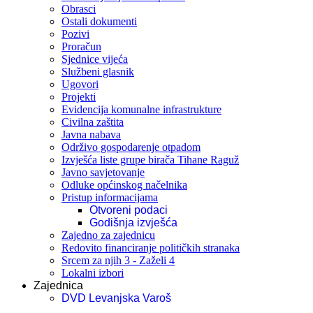
Obrasci
Ostali dokumenti
Pozivi
Proračun
Sjednice vijeća
Službeni glasnik
Ugovori
Projekti
Evidencija komunalne infrastrukture
Civilna zaštita
Javna nabava
Održivo gospodarenje otpadom
Izvješća liste grupe birača Tihane Raguž
Javno savjetovanje
Odluke općinskog načelnika
Pristup informacijama
Otvoreni podaci
Godišnja izvješća
Zajedno za zajednicu
Redovito financiranje političkih stranaka
Srcem za njih 3 - Zaželi 4
Lokalni izbori
Zajednica
DVD Levanjska Varoš