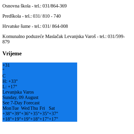
Osnovna škola - tel.: 031/864-369
Predškola - tel.: 031/ 810 - 740
Hrvatske šume - tel.: 031/ 864-008
Komunalno poduzeće Maslačak Levanjska Varoš - tel.: 031/599-
879
Vrijeme
+
31
°
C
H:
+
33°
L:
+
17°
Levanjska Varos
Sunday, 09 August
See 7-Day Forecast
Mon
Tue
Wed
Thu
Fri
Sat
+
38°
+
39°
+
36°
+
35°
+
35°
+
37°
+
18°
+
19°
+
19°
+
18°
+
17°
+
17°