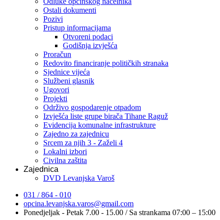
Odluke općinskog načelnika
Ostali dokumenti
Pozivi
Pristup informacijama
Otvoreni podaci
Godišnja izvješća
Proračun
Redovito financiranje političkih stranaka
Sjednice vijeća
Službeni glasnik
Ugovori
Projekti
Održivo gospodarenje otpadom
Izvješća liste grupe birača Tihane Raguž
Evidencija komunalne infrastrukture
Zajedno za zajednicu
Srcem za njih 3 - Zaželi 4
Lokalni izbori
Civilna zaštita
Zajednica
DVD Levanjska Varoš
031 / 864 - 010
opcina.levanjska.varos@gmail.com
Ponedjeljak - Petak 7.00 - 15.00 / Sa strankama 07:00 – 15:00