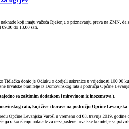
 za ogrjev
naknade koji imaju važeća Rješenja o priznavanju prava na ZMN, da se
 09,00 do 13,00 sati.
 Tidlačka donio je Odluku o dodjeli uskrsnice u vrijednosti 100,00 k
lene hrvatske branitelje iz Domovinskog rata s područja Općine Levanj
 zajedno sa zaštitnim dodatkom i mirovinom iz inozemstva ),
omovinskog rata, koji žive i borave na području Općine Levanjska
 uredu Općine Levanjska Varoš, u vremenu od 08. travnja 2019. godine o
šenja o korištenju naknade za nezaposlene hrvatske branitelje sa potvr