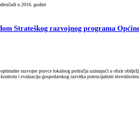
ođenčadi u 2016. godini
adom Strateškog razvojnog programa Općine
ra optimalne razvojne pravce lokalnog područja uzimajući u obzir obilje
ntrolu i evaluaciju gospodarskog razvitka potencijalnim investitorima je