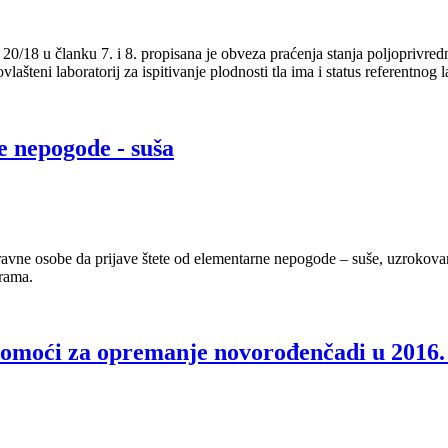
8 u članku 7. i 8. propisana je obveza praćenja stanja poljoprivrednog
vlašteni laboratorij za ispitivanje plodnosti tla ima i status referentnog l
e nepogode - suša
ravne osobe da prijave štete od elementarne nepogode – suše, uzrokova
urama.
pomoći za opremanje novorođenčadi u 2016.