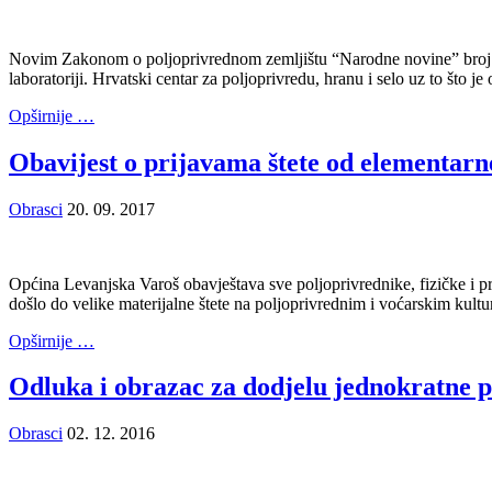
Novim Zakonom o poljoprivrednom zemljištu “Narodne novine” broj 20/1
laboratoriji. Hrvatski centar za poljoprivredu, hranu i selo uz to što je o
Opširnije …
Obavijest o prijavama štete od elementarn
Obrasci
20. 09. 2017
Općina Levanjska Varoš obavještava sve poljoprivrednike, fizičke i p
došlo do velike materijalne štete na poljoprivrednim i voćarskim kult
Opširnije …
Odluka i obrazac za dodjelu jednokratne 
Obrasci
02. 12. 2016