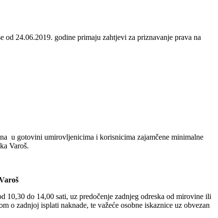
 od 24.06.2019. godine primaju zahtjevi za priznavanje prava na
una u gotovini umirovljenicima i korisnicima zajamčene minimalne
ska Varoš.
 Varoš
d 10,30 do 14,00 sati, uz predočenje zadnjeg odreska od mirovine ili
dom o zadnjoj isplati naknade, te važeće osobne iskaznice uz obvezan