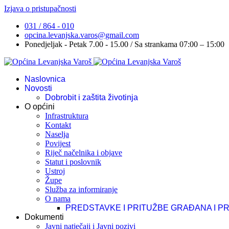
Izjava o pristupačnosti
031 / 864 - 010
opcina.levanjska.varos@gmail.com
Ponedjeljak - Petak 7.00 - 15.00 / Sa strankama 07:00 – 15:00
Naslovnica
Novosti
Dobrobit i zaštita životinja
O općini
Infrastruktura
Kontakt
Naselja
Povijest
Riječ načelnika i objave
Statut i poslovnik
Ustroj
Župe
Služba za informiranje
O nama
PREDSTAVKE I PRITUŽBE GRAĐANA I P
Dokumenti
Javni natječaji i Javni pozivi