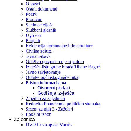
Obrasci
Ostali dokumenti
Pozivi
Proračun
Sjednice vijeća
Službeni glasnik
Ugovori
Projekti
Evidencija komunalne infrastrukture
Civilna zaštita
Javna nabava
Održivo gospodarenje otpadom
Izvješća liste grupe birača Tihane Raguž
Javno savjetovanje
Odluke općinskog načelnika
Pristup informacijama
Otvoreni podaci
Godišnja izvješća
Zajedno za zajednicu
Redovito financiranje političkih stranaka
Srcem za njih 3 - Zaželi 4
Lokalni izbori
Zajednica
DVD Levanjska Varoš