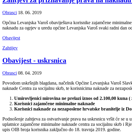
Zahtjevi za priznavanje prava na naknadu
Obrasci
18. 06. 2019
Općina Levanjska Varoš obaviještava korisnike zajamčene minimalne 
naknadu za ogrjev u uredu općine Levanjska Varoš svaki radni dan od
Obavijest
Zahtijev
Obavijest - uskrsnica
Obrasci
08. 04. 2019
Povodom uskršnjih blagdana, načelnik Općine Levanjska Varoš Slavko
naknade Centra za socijalnu skrb, te korisnicima naknade za nezapos
Umirovljenici mirovina ne prelazi iznos od 2.100,00 kuna (
Korisnici zajamčene minimalne naknade
Korisnici naknade za nezaposlene hrvatske branitelje iz D
Podnošenje zahtjeva za ostvarivanje prava na uskrsnicu vršit će se u
uplatnice zajamčene minimalne naknade centra za socijalnu skrb i Rje
upis OIB broja korisnika zaključno do 18. travnja 2019. godine.