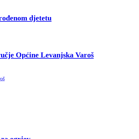
orođenom djetetu
ručje Općine Levanjska Varoš
roš