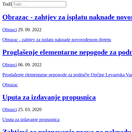
Traži
Obrazac - zahtjev za isplatu naknade nov
Obrasci
29. 09. 2022
Obrazac - zahtjev za isplatu naknade novorođenom djetetu
Proglašenje elementarne nepogode za pod
Obrasci
06. 09. 2022
Proglašenje elementarne nepogode za područje Općine Levanjska Va
Obrazac
Uputa za izdavanje propusnica
Obrasci
25. 03. 2020
Uputa za izdavanje propusnica