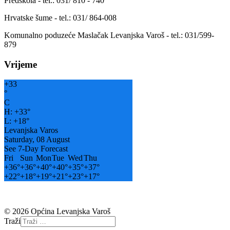
Predškola - tel.: 031/ 810 - 740
Hrvatske šume - tel.: 031/ 864-008
Komunalno poduzeće Maslačak Levanjska Varoš - tel.: 031/599-
879
Vrijeme
+
33
°
C
H:
+
33°
L:
+
18°
Levanjska Varos
Saturday, 08 August
See 7-Day Forecast
Fri
Sun
Mon
Tue
Wed
Thu
+
36°
+
36°
+
40°
+
40°
+
35°
+
37°
+
22°
+
18°
+
19°
+
21°
+
23°
+
17°
© 2026 Općina Levanjska Varoš
Traži