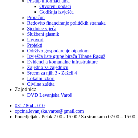
Pristup informacijama
Otvoreni podaci
Godišnja izvješća
Proračun
Redovito financiranje političkih stranaka
Sjednice vijeća
Službeni glasnik
Ugovori
Projekti
Održivo gospodarenje otpadom
Izvješća liste grupe birača Tihane Raguž
Evidencija komunalne infrastrukture
Zajedno za zajednicu
Srcem za njih 3 - Zaželi 4
Lokalni izbori
Civilna zaštita
Zajednica
DVD Levanjska Varoš
031 / 864 - 010
opcina.levanjska.varos@gmail.com
Ponedjeljak - Petak 7.00 - 15.00 / Sa strankama 07:00 – 15:00