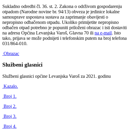
Sukladno odredbi čl. 36. st. 2. Zakona o održivom gospodarenju
otpadom (Narodne novine br. 94/13) obveza je jedinice lokalne
samouprave uspostava sustava za zaprimanje obavijesti o
nepropisno odbačenom otpadu. Ukoliko primijetite nepropisno
odbačen otpad potrebno je popuniti priloženi obrazac i isti dostaviti
na adresu Općina Levanjska Varoš, Glavna 70 ili
na e-mail
. Isto
tako, prijava se može podnijeti i telefonskim putem na broj telefona
031/864-010.
Obrazac
Službeni glasnici
Službeni glasnici općine Levanjska Varoš za 2021. godinu
Kazalo.
Broj 1.
Broj 2.
Broj 3.
Broj 4.