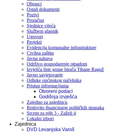
Obrasci
Ostali dokumenti
Pozivi
Proračun
Sjednice vijeća
Službeni glasnik
Ugovori
Projekti
Evidencija komunalne infrastrukture
Civilna zaštita
Javna nabava
Održivo gospodarenje otpadom
Izvješća liste grupe birača Tihane Raguž
Javno savjetovanje
Odluke općinskog načelnika
Pristup informacijama
Otvoreni podaci
Godišnja izvješća
Zajedno za zajednicu
Redovito financiranje političkih stranaka
Srcem za njih 3 - Zaželi 4
Lokalni izbori
Zajednica
DVD Levanjska Varoš