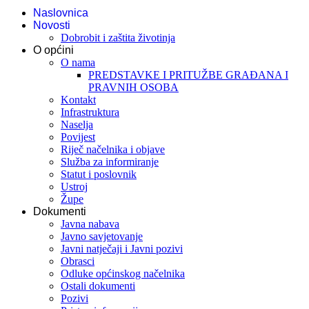
Naslovnica
Novosti
Dobrobit i zaštita životinja
O općini
O nama
PREDSTAVKE I PRITUŽBE GRAĐANA I
PRAVNIH OSOBA
Kontakt
Infrastruktura
Naselja
Povijest
Riječ načelnika i objave
Služba za informiranje
Statut i poslovnik
Ustroj
Župe
Dokumenti
Javna nabava
Javno savjetovanje
Javni natječaji i Javni pozivi
Obrasci
Odluke općinskog načelnika
Ostali dokumenti
Pozivi