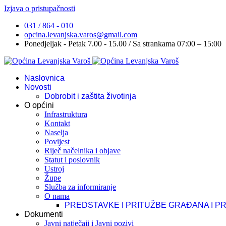
Izjava o pristupačnosti
031 / 864 - 010
opcina.levanjska.varos@gmail.com
Ponedjeljak - Petak 7.00 - 15.00 / Sa strankama 07:00 – 15:00
Naslovnica
Novosti
Dobrobit i zaštita životinja
O općini
Infrastruktura
Kontakt
Naselja
Povijest
Riječ načelnika i objave
Statut i poslovnik
Ustroj
Župe
Služba za informiranje
O nama
PREDSTAVKE I PRITUŽBE GRAĐANA I P
Dokumenti
Javni natječaji i Javni pozivi