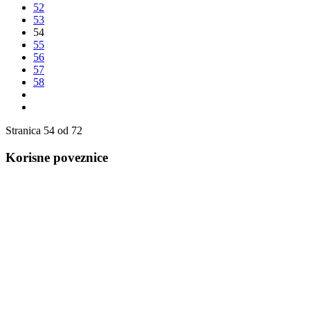
52
53
54
55
56
57
58
Stranica 54 od 72
Korisne poveznice