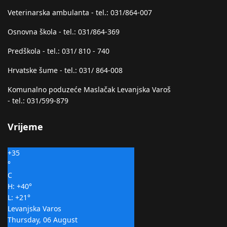
Veterinarska ambulanta - tel.: 031/864-007
Osnovna škola - tel.: 031/864-369
Predškola - tel.: 031/ 810 - 740
Hrvatske šume - tel.: 031/ 864-008
Komunalno poduzeće Maslačak Levanjska Varoš
- tel.: 031/599-879
Vrijeme
+
35
°
C
H:
+
40°
L:
+
21°
Levanjska Varos
Thursday, 06 August