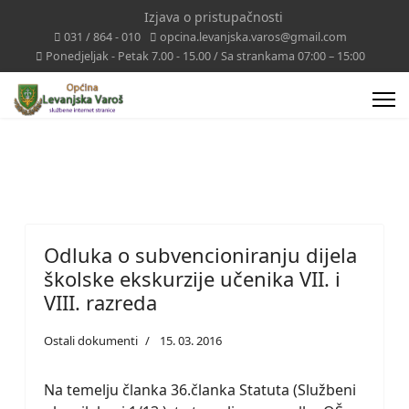
Izjava o pristupačnosti
031 / 864 - 010
opcina.levanjska.varos@gmail.com
Ponedjeljak - Petak 7.00 - 15.00 / Sa strankama 07:00 – 15:00
Odluka o subvencioniranju dijela
školske ekskurzije učenika VII. i
VIII. razreda
Ostali dokumenti
15. 03. 2016
Na temelju članka 36.članka Statuta (Službeni