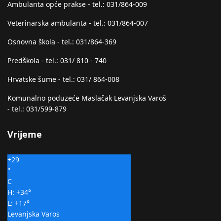
Ambulanta opće prakse - tel.: 031/864-009
Veterinarska ambulanta - tel.: 031/864-007
Osnovna škola - tel.: 031/864-369
Predškola - tel.: 031/ 810 - 740
Hrvatske šume - tel.: 031/ 864-008
Komunalno poduzeće Maslačak Levanjska Varoš
- tel.: 031/599-879
Vrijeme
+
29
°
C
H:
+
34°
L:
+
17°
Levanjska Varos