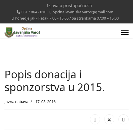
Izjava o pristupačnosti
031 / 864 - 010
opcina.levanjska.varos@gmail.com
Ponedjeljak - Petak 7.00 - 15.00 / Sa strankama 07:00 – 15:00
Popis donacija i
sponzorstva u 2015.
Javna nabava
17. 03. 2016