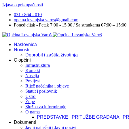
Izjava o pristupačnosti
031 / 864 - 010
opcina.levanjska.varos@gmail.com
Ponedjeljak - Petak 7.00 - 15.00 / Sa strankama 07:00 – 15:00
Naslovnica
Novosti
Dobrobit i zaštita životinja
O općini
Infrastruktura
Kontakt
Naselja
Povijest
Riječ načelnika i objave
Statut i poslovnik
Ustroj
Župe
Služba za informiranje
O nama
PREDSTAVKE I PRITUŽBE GRAĐANA I P
Dokumenti
Javni natječaji i Javni pozivi