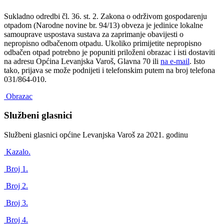
Sukladno odredbi čl. 36. st. 2. Zakona o održivom gospodarenju
otpadom (Narodne novine br. 94/13) obveza je jedinice lokalne
samouprave uspostava sustava za zaprimanje obavijesti o
nepropisno odbačenom otpadu. Ukoliko primijetite nepropisno
odbačen otpad potrebno je popuniti priloženi obrazac i isti dostaviti
na adresu Općina Levanjska Varoš, Glavna 70 ili
na e-mail
. Isto
tako, prijava se može podnijeti i telefonskim putem na broj telefona
031/864-010.
Obrazac
Službeni glasnici
Službeni glasnici općine Levanjska Varoš za 2021. godinu
Kazalo.
Broj 1.
Broj 2.
Broj 3.
Broj 4.