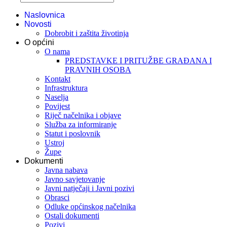
Naslovnica
Novosti
Dobrobit i zaštita životinja
O općini
O nama
PREDSTAVKE I PRITUŽBE GRAĐANA I
PRAVNIH OSOBA
Kontakt
Infrastruktura
Naselja
Povijest
Riječ načelnika i objave
Služba za informiranje
Statut i poslovnik
Ustroj
Župe
Dokumenti
Javna nabava
Javno savjetovanje
Javni natječaji i Javni pozivi
Obrasci
Odluke općinskog načelnika
Ostali dokumenti
Pozivi