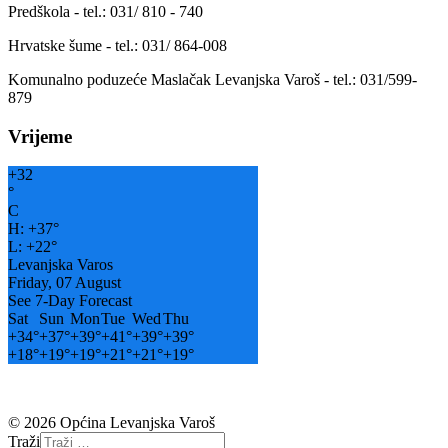
Predškola - tel.: 031/ 810 - 740
Hrvatske šume - tel.: 031/ 864-008
Komunalno poduzeće Maslačak Levanjska Varoš - tel.: 031/599-
879
Vrijeme
+
32
°
C
H:
+
37°
L:
+
22°
Levanjska Varos
Friday, 07 August
See 7-Day Forecast
Sat
Sun
Mon
Tue
Wed
Thu
+
34°
+
37°
+
39°
+
41°
+
39°
+
39°
+
18°
+
19°
+
19°
+
21°
+
21°
+
19°
© 2026 Općina Levanjska Varoš
Traži