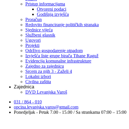
Pristup informacijama
Otvoreni podaci
Godišnja izvješća
Proračun
Redovito financiranje političkih stranaka
Sjednice vijeća
Službeni glasnik
Ugovori
Projekti
Održivo gospodarenje otpadom
Izvješća liste grupe birača Tihane Raguž
Evidencija komunalne infrastrukture
Zajedno za zajednicu
Srcem za njih 3 - Zaželi 4
Lokalni izbori
Civilna zaštita
Zajednica
DVD Levanjska Varoš
031 / 864 - 010
opcina.levanjska.varos@gmail.com
Ponedjeljak - Petak 7.00 - 15.00 / Sa strankama 07:00 – 15:00