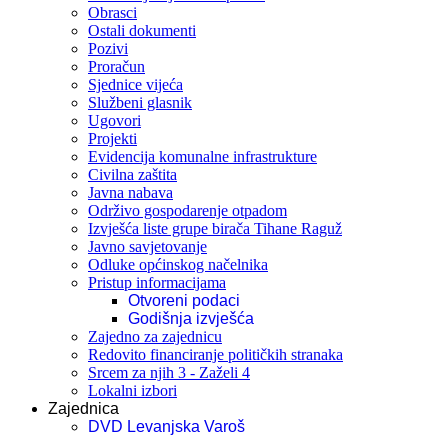
Obrasci
Ostali dokumenti
Pozivi
Proračun
Sjednice vijeća
Službeni glasnik
Ugovori
Projekti
Evidencija komunalne infrastrukture
Civilna zaštita
Javna nabava
Održivo gospodarenje otpadom
Izvješća liste grupe birača Tihane Raguž
Javno savjetovanje
Odluke općinskog načelnika
Pristup informacijama
Otvoreni podaci
Godišnja izvješća
Zajedno za zajednicu
Redovito financiranje političkih stranaka
Srcem za njih 3 - Zaželi 4
Lokalni izbori
Zajednica
DVD Levanjska Varoš