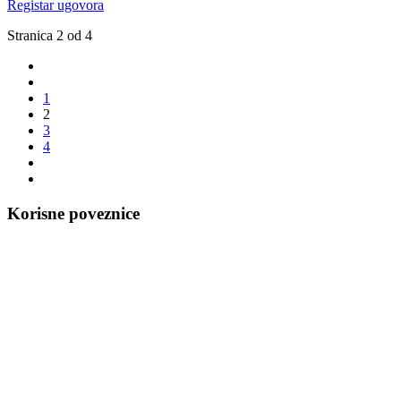
Registar ugovora
Stranica 2 od 4
1
2
3
4
Korisne poveznice