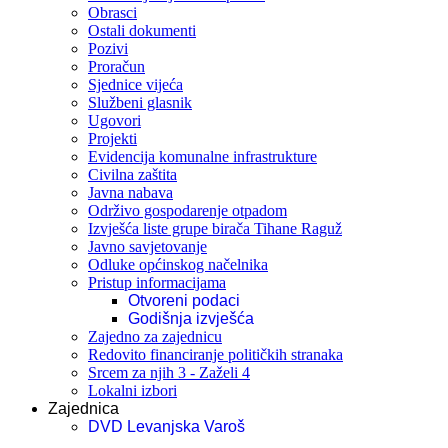
Obrasci
Ostali dokumenti
Pozivi
Proračun
Sjednice vijeća
Službeni glasnik
Ugovori
Projekti
Evidencija komunalne infrastrukture
Civilna zaštita
Javna nabava
Održivo gospodarenje otpadom
Izvješća liste grupe birača Tihane Raguž
Javno savjetovanje
Odluke općinskog načelnika
Pristup informacijama
Otvoreni podaci
Godišnja izvješća
Zajedno za zajednicu
Redovito financiranje političkih stranaka
Srcem za njih 3 - Zaželi 4
Lokalni izbori
Zajednica
DVD Levanjska Varoš