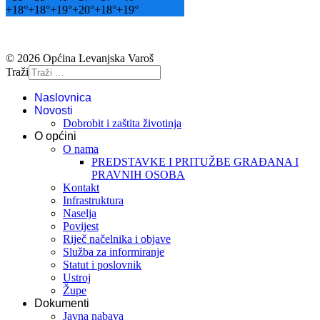
+
18°
+
18°
+
19°
+
20°
+
18°
+
19°
© 2026 Općina Levanjska Varoš
Traži
Naslovnica
Novosti
Dobrobit i zaštita životinja
O općini
O nama
PREDSTAVKE I PRITUŽBE GRAĐANA I
PRAVNIH OSOBA
Kontakt
Infrastruktura
Naselja
Povijest
Riječ načelnika i objave
Služba za informiranje
Statut i poslovnik
Ustroj
Župe
Dokumenti
Javna nabava