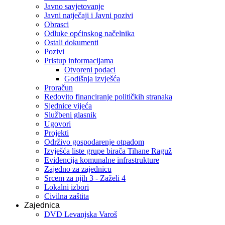
Javno savjetovanje
Javni natječaji i Javni pozivi
Obrasci
Odluke općinskog načelnika
Ostali dokumenti
Pozivi
Pristup informacijama
Otvoreni podaci
Godišnja izvješća
Proračun
Redovito financiranje političkih stranaka
Sjednice vijeća
Službeni glasnik
Ugovori
Projekti
Održivo gospodarenje otpadom
Izvješća liste grupe birača Tihane Raguž
Evidencija komunalne infrastrukture
Zajedno za zajednicu
Srcem za njih 3 - Zaželi 4
Lokalni izbori
Civilna zaštita
Zajednica
DVD Levanjska Varoš