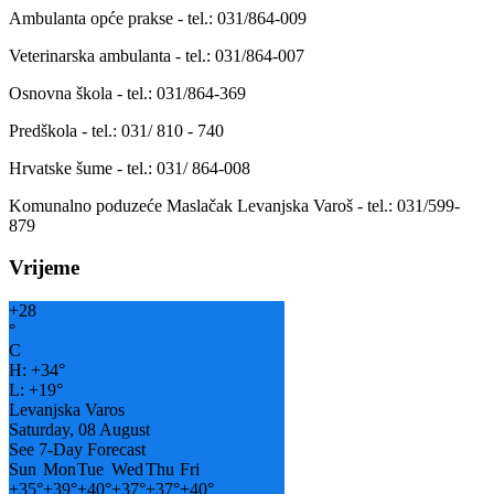
Ambulanta opće prakse - tel.: 031/864-009
Veterinarska ambulanta - tel.: 031/864-007
Osnovna škola - tel.: 031/864-369
Predškola - tel.: 031/ 810 - 740
Hrvatske šume - tel.: 031/ 864-008
Komunalno poduzeće Maslačak Levanjska Varoš - tel.: 031/599-
879
Vrijeme
+
28
°
C
H:
+
34°
L:
+
19°
Levanjska Varos
Saturday, 08 August
See 7-Day Forecast
Sun
Mon
Tue
Wed
Thu
Fri
+
35°
+
39°
+
40°
+
37°
+
37°
+
40°