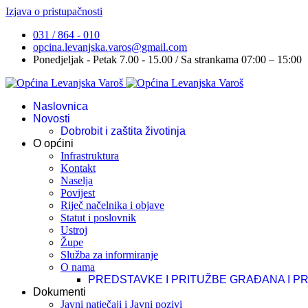
Izjava o pristupačnosti
031 / 864 - 010
opcina.levanjska.varos@gmail.com
Ponedjeljak - Petak 7.00 - 15.00 / Sa strankama 07:00 – 15:00
Naslovnica
Novosti
Dobrobit i zaštita životinja
O općini
Infrastruktura
Kontakt
Naselja
Povijest
Riječ načelnika i objave
Statut i poslovnik
Ustroj
Župe
Služba za informiranje
O nama
PREDSTAVKE I PRITUŽBE GRAĐANA I P
Dokumenti
Javni natječaji i Javni pozivi