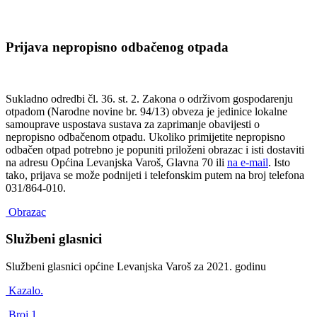
Prijava nepropisno odbačenog otpada
Sukladno odredbi čl. 36. st. 2. Zakona o održivom gospodarenju
otpadom (Narodne novine br. 94/13) obveza je jedinice lokalne
samouprave uspostava sustava za zaprimanje obavijesti o
nepropisno odbačenom otpadu. Ukoliko primijetite nepropisno
odbačen otpad potrebno je popuniti priloženi obrazac i isti dostaviti
na adresu Općina Levanjska Varoš, Glavna 70 ili
na e-mail
. Isto
tako, prijava se može podnijeti i telefonskim putem na broj telefona
031/864-010.
Obrazac
Službeni glasnici
Službeni glasnici općine Levanjska Varoš za 2021. godinu
Kazalo.
Broj 1.