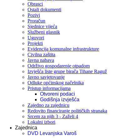
Obrasci
Ostali dokumenti
Pozivi
Proračun
Sjednice vijeća
Službeni glasnik
Ugovori
Projekti
Evidencija komunalne infrastrukture
Civilna zaštita
Javna nabava
Održivo gospodarenje otpadom
Izvješća liste grupe birača Tihane Raguž
Javno savjetovanje
Odluke općinskog načelnika
Pristup informacijama
Otvoreni podaci
Godišnja izvješća
Zajedno za zajednicu
Redovito financiranje političkih stranaka
Srcem za njih 3 - Zaželi 4
Lokalni izbori
Zajednica
DVD Levanjska Varoš