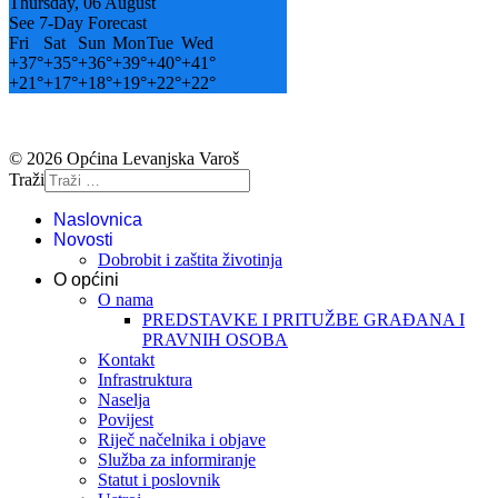
Thursday, 06 August
See 7-Day Forecast
Fri
Sat
Sun
Mon
Tue
Wed
+
37°
+
35°
+
36°
+
39°
+
40°
+
41°
+
21°
+
17°
+
18°
+
19°
+
22°
+
22°
© 2026 Općina Levanjska Varoš
Traži
Naslovnica
Novosti
Dobrobit i zaštita životinja
O općini
O nama
PREDSTAVKE I PRITUŽBE GRAĐANA I
PRAVNIH OSOBA
Kontakt
Infrastruktura
Naselja
Povijest
Riječ načelnika i objave
Služba za informiranje
Statut i poslovnik