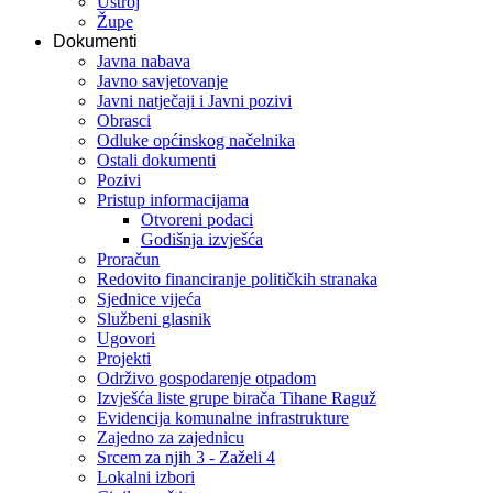
Ustroj
Župe
Dokumenti
Javna nabava
Javno savjetovanje
Javni natječaji i Javni pozivi
Obrasci
Odluke općinskog načelnika
Ostali dokumenti
Pozivi
Pristup informacijama
Otvoreni podaci
Godišnja izvješća
Proračun
Redovito financiranje političkih stranaka
Sjednice vijeća
Službeni glasnik
Ugovori
Projekti
Održivo gospodarenje otpadom
Izvješća liste grupe birača Tihane Raguž
Evidencija komunalne infrastrukture
Zajedno za zajednicu
Srcem za njih 3 - Zaželi 4
Lokalni izbori