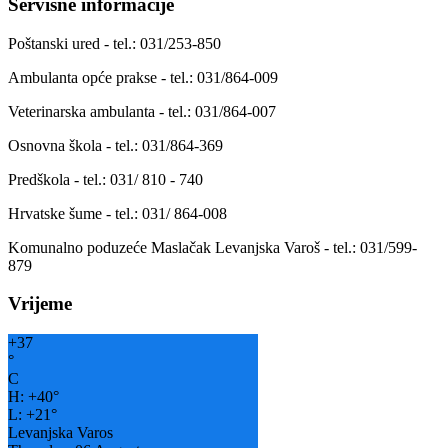
Servisne informacije
Poštanski ured - tel.: 031/253-850
Ambulanta opće prakse - tel.: 031/864-009
Veterinarska ambulanta - tel.: 031/864-007
Osnovna škola - tel.: 031/864-369
Predškola - tel.: 031/ 810 - 740
Hrvatske šume - tel.: 031/ 864-008
Komunalno poduzeće Maslačak Levanjska Varoš - tel.: 031/599-
879
Vrijeme
+
37
°
C
H:
+
40°
L:
+
21°
Levanjska Varos