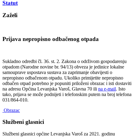
Statut
Zaželi
Prijava nepropisno odbačenog otpada
Sukladno odredbi čl. 36. st. 2. Zakona o održivom gospodarenju
otpadom (Narodne novine br. 94/13) obveza je jedinice lokalne
samouprave uspostava sustava za zaprimanje obavijesti o
nepropisno odbačenom otpadu. Ukoliko primijetite nepropisno
odbačen otpad potrebno je popuniti priloženi obrazac i isti dostaviti
na adresu Općina Levanjska Varoš, Glavna 70 ili
na e-mail
. Isto
tako, prijava se može podnijeti i telefonskim putem na broj telefona
031/864-010.
Obrazac
Službeni glasnici
Službeni glasnici općine Levanjska Varoš za 2021. godinu