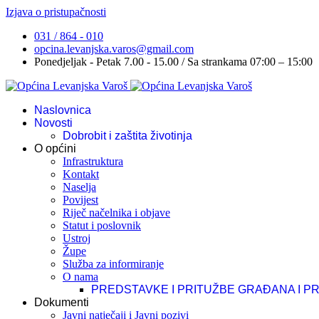
Izjava o pristupačnosti
031 / 864 - 010
opcina.levanjska.varos@gmail.com
Ponedjeljak - Petak 7.00 - 15.00 / Sa strankama 07:00 – 15:00
Naslovnica
Novosti
Dobrobit i zaštita životinja
O općini
Infrastruktura
Kontakt
Naselja
Povijest
Riječ načelnika i objave
Statut i poslovnik
Ustroj
Župe
Služba za informiranje
O nama
PREDSTAVKE I PRITUŽBE GRAĐANA I P
Dokumenti
Javni natječaji i Javni pozivi