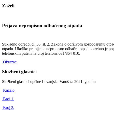
Zaželi
Prijava nepropisno odbačenog otpada
Sukladno odredbi čl. 36. st. 2. Zakona o održivom gospodarenju otp
otpadu. Ukoliko primijetite nepropisno odbačen otpad potrebno je popu
telefonskim putem na broj telefona 031/864-010.
Obrazac
Službeni glasnici
Službeni glasnici općine Levanjska Varoš za 2021. godinu
Kazalo.
Broj 1.
Broj 2.