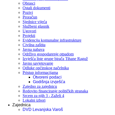
Obrasci
Ostali dokumenti
Pozivi
Proračun
Sjednice vijeća
Službeni glasnik
Ugovori
Projekti
Evidencija komunalne infrastrukture
Civilna zaštita
Javna nabava
Održivo gospodarenje otpadom
Izvješća liste grupe birača Tihane Raguž
Javno savjetovanje
Odluke općinskog načelnika
Pristup informacijama
Otvoreni podaci
Godišnja izvješća
Zajedno za zajednicu
Redovito financiranje političkih stranaka
Srcem za njih 3 - Zaželi 4
Lokalni izbori
Zajednica
DVD Levanjska Varoš