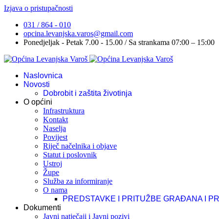
Izjava o pristupačnosti
031 / 864 - 010
opcina.levanjska.varos@gmail.com
Ponedjeljak - Petak 7.00 - 15.00 / Sa strankama 07:00 – 15:00
Naslovnica
Novosti
Dobrobit i zaštita životinja
O općini
Infrastruktura
Kontakt
Naselja
Povijest
Riječ načelnika i objave
Statut i poslovnik
Ustroj
Župe
Služba za informiranje
O nama
PREDSTAVKE I PRITUŽBE GRAĐANA I P
Dokumenti
Javni natječaji i Javni pozivi