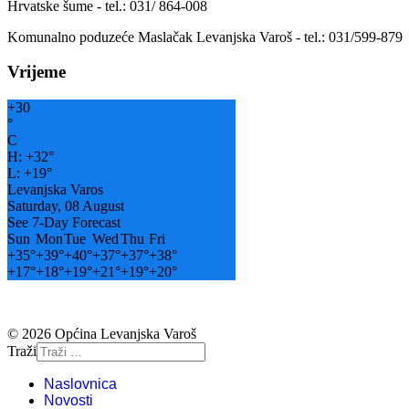
Hrvatske šume - tel.: 031/ 864-008
Komunalno poduzeće Maslačak Levanjska Varoš - tel.: 031/599-879
Vrijeme
+
30
°
C
H:
+
32°
L:
+
19°
Levanjska Varos
Saturday, 08 August
See 7-Day Forecast
Sun
Mon
Tue
Wed
Thu
Fri
+
35°
+
39°
+
40°
+
37°
+
37°
+
38°
+
17°
+
18°
+
19°
+
21°
+
19°
+
20°
© 2026 Općina Levanjska Varoš
Traži
Naslovnica
Novosti