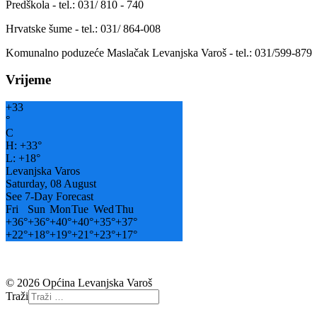
Predškola - tel.: 031/ 810 - 740
Hrvatske šume - tel.: 031/ 864-008
Komunalno poduzeće Maslačak Levanjska Varoš - tel.: 031/599-879
Vrijeme
+
33
°
C
H:
+
33°
L:
+
18°
Levanjska Varos
Saturday, 08 August
See 7-Day Forecast
Fri
Sun
Mon
Tue
Wed
Thu
+
36°
+
36°
+
40°
+
40°
+
35°
+
37°
+
22°
+
18°
+
19°
+
21°
+
23°
+
17°
© 2026 Općina Levanjska Varoš
Traži