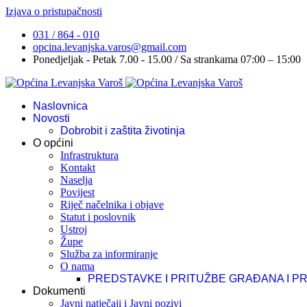
Izjava o pristupačnosti
031 / 864 - 010
opcina.levanjska.varos@gmail.com
Ponedjeljak - Petak 7.00 - 15.00 / Sa strankama 07:00 – 15:00
Naslovnica
Novosti
Dobrobit i zaštita životinja
O općini
Infrastruktura
Kontakt
Naselja
Povijest
Riječ načelnika i objave
Statut i poslovnik
Ustroj
Župe
Služba za informiranje
O nama
PREDSTAVKE I PRITUŽBE GRAĐANA I P
Dokumenti
Javni natječaji i Javni pozivi