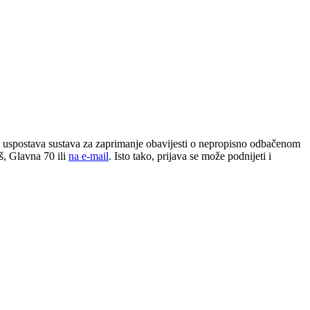
 uspostava sustava za zaprimanje obavijesti o nepropisno odbačenom
š, Glavna 70 ili
na e-mail
. Isto tako, prijava se može podnijeti i