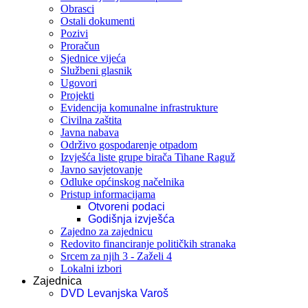
Obrasci
Ostali dokumenti
Pozivi
Proračun
Sjednice vijeća
Službeni glasnik
Ugovori
Projekti
Evidencija komunalne infrastrukture
Civilna zaštita
Javna nabava
Održivo gospodarenje otpadom
Izvješća liste grupe birača Tihane Raguž
Javno savjetovanje
Odluke općinskog načelnika
Pristup informacijama
Otvoreni podaci
Godišnja izvješća
Zajedno za zajednicu
Redovito financiranje političkih stranaka
Srcem za njih 3 - Zaželi 4
Lokalni izbori
Zajednica
DVD Levanjska Varoš