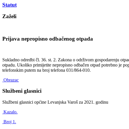
Statut
Zaželi
Prijava nepropisno odbačenog otpada
Sukladno odredbi čl. 36. st. 2. Zakona o održivom gospodarenju otp
otpadu. Ukoliko primijetite nepropisno odbačen otpad potrebno je popu
telefonskim putem na broj telefona 031/864-010.
Obrazac
Službeni glasnici
Službeni glasnici općine Levanjska Varoš za 2021. godinu
Kazalo.
Broj 1.