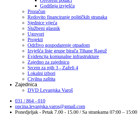
Otvoreni podaci
Godišnja izvješća
Proračun
Redovito financiranje političkih stranaka
Sjednice vijeća
Službeni glasnik
Ugovori
Projekti
Održivo gospodarenje otpadom
Izvješća liste grupe birača Tihane Raguž
Evidencija komunalne infrastrukture
Zajedno za zajednicu
Srcem za njih 3 - Zaželi 4
Lokalni izbori
Civilna zaštita
Zajednica
DVD Levanjska Varoš
031 / 864 - 010
opcina.levanjska.varos@gmail.com
Ponedjeljak - Petak 7.00 - 15.00 / Sa strankama 07:00 – 15:00