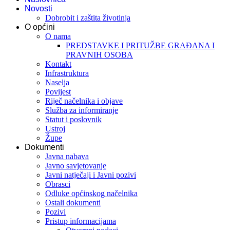
Novosti
Dobrobit i zaštita životinja
O općini
O nama
PREDSTAVKE I PRITUŽBE GRAĐANA I
PRAVNIH OSOBA
Kontakt
Infrastruktura
Naselja
Povijest
Riječ načelnika i objave
Služba za informiranje
Statut i poslovnik
Ustroj
Župe
Dokumenti
Javna nabava
Javno savjetovanje
Javni natječaji i Javni pozivi
Obrasci
Odluke općinskog načelnika
Ostali dokumenti
Pozivi
Pristup informacijama