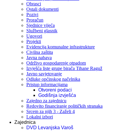
Obrasci
Ostali dokumenti
Pozivi
Proračun
Sjednice vijeća
Službeni glasnik
Ugovori
Projekti
Evidencija komunalne infrastrukture
Civilna zaštita
Javna nabava
Održivo gospodarenje otpadom
Izvješća liste grupe birača Tihane Raguž
Javno savjetovanje
Odluke općinskog načelnika
Pristup informacijama
Otvoreni podaci
Godišnja izvješća
Zajedno za zajednicu
Redovito financiranje političkih stranaka
Srcem za njih 3 - Zaželi 4
Lokalni izbori
Zajednica
DVD Levanjska Varoš