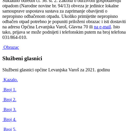
Sukladno odredbi čl. 36. st. 2. Zakona o održivom gospodarenju
otpadom (Narodne novine br. 94/13) obveza je jedinice lokalne
samouprave uspostava sustava za zaprimanje obavijesti o
nepropisno odbačenom otpadu. Ukoliko primijetite nepropisno
odbačen otpad potrebno je popuniti priloženi obrazac i isti dostaviti
na adresu Općina Levanjska Varoš, Glavna 70 ili
na e-mail
. Isto
tako, prijava se može podnijeti i telefonskim putem na broj telefona
031/864-010.
Obrazac
Službeni glasnici
Službeni glasnici općine Levanjska Varoš za 2021. godinu
Kazalo.
Broj 1.
Broj 2.
Broj 3.
Broj 4.
Broj 5.