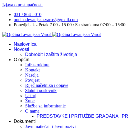
Izjava o pristupačnosti
031 / 864 - 010
opcina.levanjska.varos@gmail.com
Ponedjeljak - Petak 7.00 - 15.00 / Sa strankama 07:00 – 15:00
Naslovnica
Novosti
Dobrobit i zaštita životinja
O općini
Infrastruktura
Kontakt
Naselja
Povijest
Riječ načelnika i objave
Statut i poslovnik
Ustroj
Župe
Služba za informiranje
O nama
PREDSTAVKE I PRITUŽBE GRAĐANA I P
Dokumenti
Javni natječaji i Javni pozivi