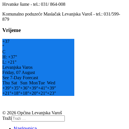
Hrvatske šume - tel.: 031/ 864-008
Komunalno poduzeće Maslačak Levanjska Varoš - tel.: 031/599-
879
Vrijeme
+
37
°
C
H:
+
37°
L:
+
21°
Levanjska Varos
Friday, 07 August
See 7-Day Forecast
Thu
Sat
Sun
Mon
Tue
Wed
+
39°
+
35°
+
36°
+
39°
+
41°
+
39°
+
21°
+
18°
+
18°
+
20°
+
21°
+
23°
© 2026 Općina Levanjska Varoš
Traži
Naslovnica