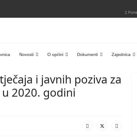
Poned
vnica
Novosti
O općini
Dokumenti
Zajednica
tječaja i javnih poziva za
 u 2020. godini