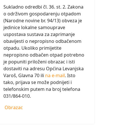
Sukladno odredbi čl. 36. st. 2. Zakona
o održivom gospodarenju otpadom
(Narodne novine br. 94/13) obveza je
jedinice lokalne samouprave
uspostava sustava za zaprimanje
obavijesti o nepropisno odbačenom
otpadu. Ukoliko primijetite
nepropisno odbačen otpad potrebno
je popuniti priloženi obrazac i isti
dostaviti na adresu Općina Levanjska
Varoš, Glavna 70 ili
na e-mail
. Isto
tako, prijava se može podnijeti i
telefonskim putem na broj telefona
031/864-010.
Obrazac