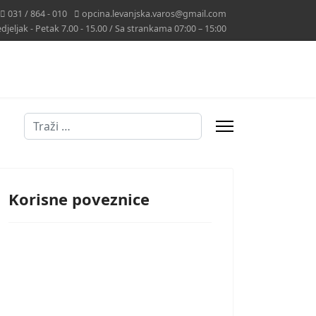
031 / 864 - 010
opcina.levanjska.varos@gmail.com
jeljak - Petak 7.00 - 15.00 / Sa strankama 07:00 – 15:00
Traži
Korisne poveznice