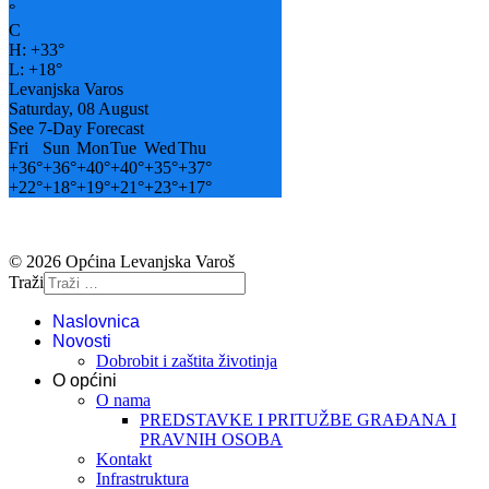
°
C
H:
+
33°
L:
+
18°
Levanjska Varos
Saturday, 08 August
See 7-Day Forecast
Fri
Sun
Mon
Tue
Wed
Thu
+
36°
+
36°
+
40°
+
40°
+
35°
+
37°
+
22°
+
18°
+
19°
+
21°
+
23°
+
17°
© 2026 Općina Levanjska Varoš
Traži
Naslovnica
Novosti
Dobrobit i zaštita životinja
O općini
O nama
PREDSTAVKE I PRITUŽBE GRAĐANA I
PRAVNIH OSOBA
Kontakt
Infrastruktura