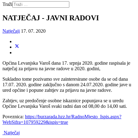
Traži
NATJEČAJ - JAVNI RADOVI
Natječaji
17. 07. 2020
Općina Levanjska Varoš dana 17. srpnja 2020. godine raspisala je
natječaj za prijavu na javne radove u 2020. godini,
Sukladno tome pozivamo sve zainteresirane osobe da se od dana
17.07. 2020. godine zaključno s danom 24.07.2020. godine jave u
ured općine i popune zahtjev za prijavu na javne radove.
Zahtjev, uz predočenje osobne iskaznice popunjava se u uredu
Općine Levanjska Varoš svaki radni dan od 08,00 do 14,00 sati.
Poveznica:
https://burzarada.hzz.hr/RadnoMjesto_Ispis.aspx?
WebSifra=107959229&ispis=true
Natječaj