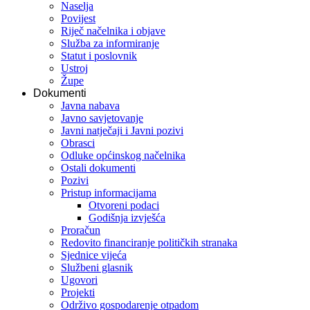
Naselja
Povijest
Riječ načelnika i objave
Služba za informiranje
Statut i poslovnik
Ustroj
Župe
Dokumenti
Javna nabava
Javno savjetovanje
Javni natječaji i Javni pozivi
Obrasci
Odluke općinskog načelnika
Ostali dokumenti
Pozivi
Pristup informacijama
Otvoreni podaci
Godišnja izvješća
Proračun
Redovito financiranje političkih stranaka
Sjednice vijeća
Službeni glasnik
Ugovori
Projekti
Održivo gospodarenje otpadom