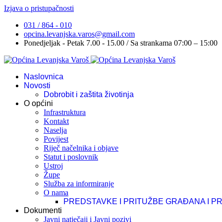
Izjava o pristupačnosti
031 / 864 - 010
opcina.levanjska.varos@gmail.com
Ponedjeljak - Petak 7.00 - 15.00 / Sa strankama 07:00 – 15:00
Naslovnica
Novosti
Dobrobit i zaštita životinja
O općini
Infrastruktura
Kontakt
Naselja
Povijest
Riječ načelnika i objave
Statut i poslovnik
Ustroj
Župe
Služba za informiranje
O nama
PREDSTAVKE I PRITUŽBE GRAĐANA I P
Dokumenti
Javni natječaji i Javni pozivi