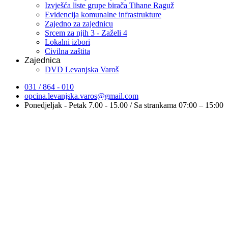
Izvješća liste grupe birača Tihane Raguž
Evidencija komunalne infrastrukture
Zajedno za zajednicu
Srcem za njih 3 - Zaželi 4
Lokalni izbori
Civilna zaštita
Zajednica
DVD Levanjska Varoš
031 / 864 - 010
opcina.levanjska.varos@gmail.com
Ponedjeljak - Petak 7.00 - 15.00 / Sa strankama 07:00 – 15:00