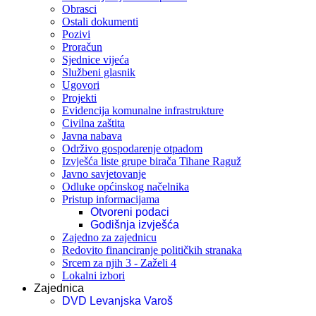
Obrasci
Ostali dokumenti
Pozivi
Proračun
Sjednice vijeća
Službeni glasnik
Ugovori
Projekti
Evidencija komunalne infrastrukture
Civilna zaštita
Javna nabava
Održivo gospodarenje otpadom
Izvješća liste grupe birača Tihane Raguž
Javno savjetovanje
Odluke općinskog načelnika
Pristup informacijama
Otvoreni podaci
Godišnja izvješća
Zajedno za zajednicu
Redovito financiranje političkih stranaka
Srcem za njih 3 - Zaželi 4
Lokalni izbori
Zajednica
DVD Levanjska Varoš