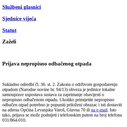
Službeni glasnici
Sjednice vijeća
Statut
Zaželi
Prijava nepropisno odbačenog otpada
Sukladno odredbi čl. 36. st. 2. Zakona o održivom gospodarenju
otpadom (Narodne novine br. 94/13) obveza je jedinice lokalne
samouprave uspostava sustava za zaprimanje obavijesti o
nepropisno odbačenom otpadu. Ukoliko primijetite nepropisno
odbačen otpad potrebno je popuniti priloženi obrazac i isti dostaviti
na adresu Općina Levanjska Varoš, Glavna 70 ili
na e-mail
. Isto
tako, prijava se može podnijeti i telefonskim putem na broj telefona
031/864-010.