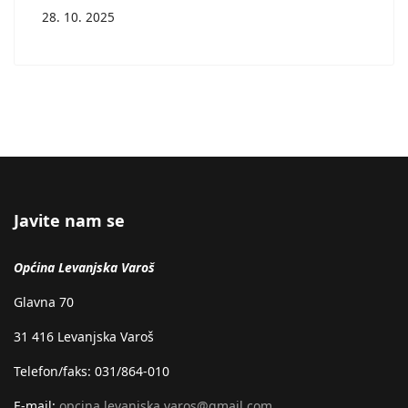
28. 10. 2025
Javite nam se
Općina Levanjska Varoš
Glavna 70
31 416 Levanjska Varoš
Telefon/faks: 031/864-010
E-mail:
opcina.levanjska.varos@gmail.com