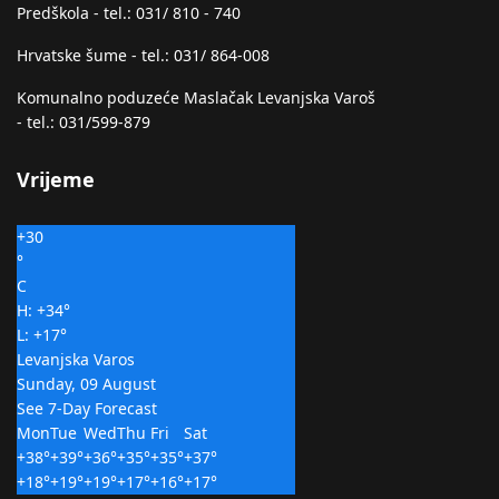
Predškola - tel.: 031/ 810 - 740
Hrvatske šume - tel.: 031/ 864-008
Komunalno poduzeće Maslačak Levanjska Varoš
- tel.: 031/599-879
Vrijeme
+
30
°
C
H:
+
34°
L:
+
17°
Levanjska Varos
Sunday, 09 August
See 7-Day Forecast
Mon
Tue
Wed
Thu
Fri
Sat
+
38°
+
39°
+
36°
+
35°
+
35°
+
37°
+
18°
+
19°
+
19°
+
17°
+
16°
+
17°