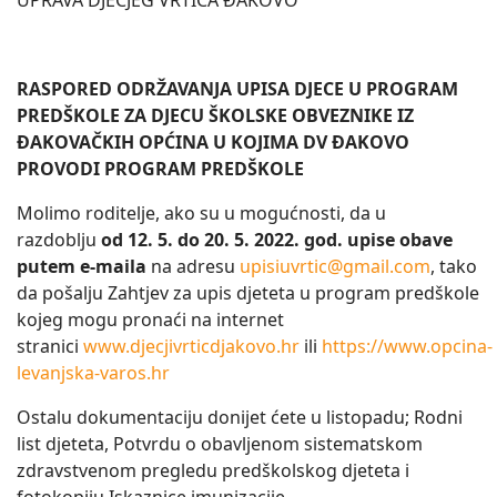
UPRAVA DJEČJEG VRTIĆA ĐAKOVO
RASPORED ODRŽAVANJA UPISA DJECE U PROGRAM
PREDŠKOLE
ZA DJECU ŠKOLSKE OBVEZNIKE IZ
ĐAKOVAČKIH OPĆINA U KOJIMA DV ĐAKOVO
PROVODI PROGRAM PREDŠKOLE
Molimo roditelje, ako su u mogućnosti, da u
razdoblju
od 12. 5. do 20. 5. 2022. god.
upise obave
putem e-maila
na adresu
upisiuvrtic@gmail.com
, tako
da pošalju Zahtjev za upis djeteta u program predškole
kojeg mogu pronaći na internet
stranici
www.djecjivrticdjakovo.hr
ili
https://www.opcina-
levanjska-varos.hr
Ostalu dokumentaciju donijet ćete u listopadu; Rodni
list djeteta, Potvrdu o obavljenom sistematskom
zdravstvenom pregledu predškolskog djeteta i