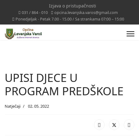
Izjava o pristupačnosti
031 / 864 - 010
opcina.levanjska.varos@gmail.com
Ponedjeljak - Petak 7.00 - 15.00 / Sa strankama 07:00 – 15:00
UPISI DJECE U
PROGRAM PREDŠKOLE
Natječaji
02. 05. 2022