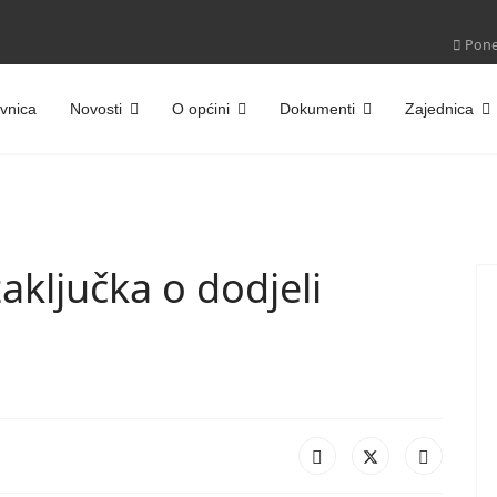
Poned
vnica
Novosti
O općini
Dokumenti
Zajednica
aključka o dodjeli