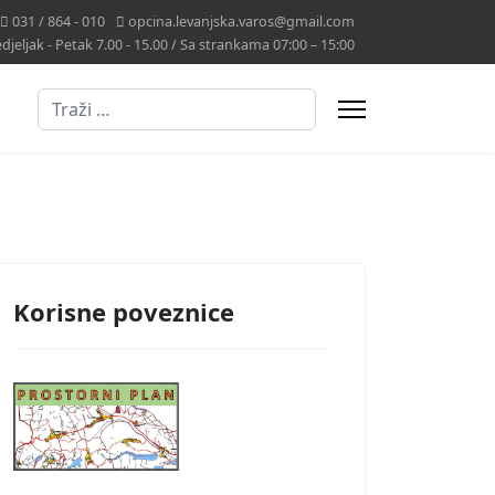
031 / 864 - 010
opcina.levanjska.varos@gmail.com
jeljak - Petak 7.00 - 15.00 / Sa strankama 07:00 – 15:00
Traži
Korisne poveznice