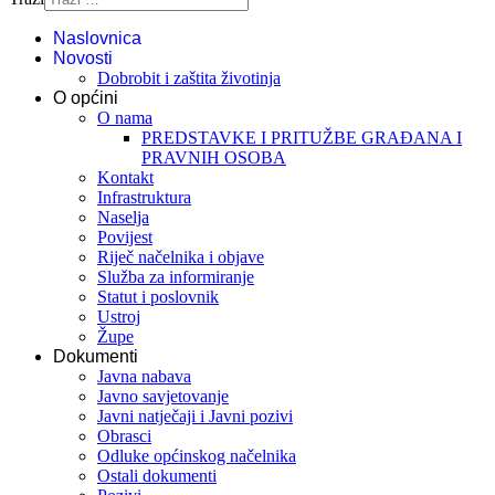
Naslovnica
Novosti
Dobrobit i zaštita životinja
O općini
O nama
PREDSTAVKE I PRITUŽBE GRAĐANA I
PRAVNIH OSOBA
Kontakt
Infrastruktura
Naselja
Povijest
Riječ načelnika i objave
Služba za informiranje
Statut i poslovnik
Ustroj
Župe
Dokumenti
Javna nabava
Javno savjetovanje
Javni natječaji i Javni pozivi
Obrasci
Odluke općinskog načelnika
Ostali dokumenti