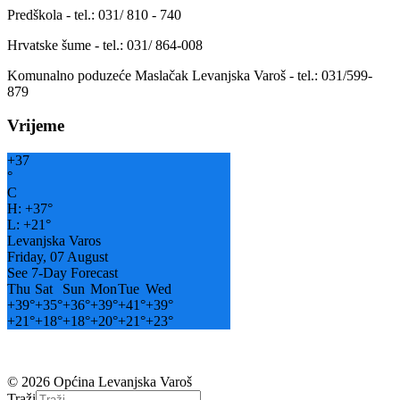
Predškola - tel.: 031/ 810 - 740
Hrvatske šume - tel.: 031/ 864-008
Komunalno poduzeće Maslačak Levanjska Varoš - tel.: 031/599-
879
Vrijeme
+
37
°
C
H:
+
37°
L:
+
21°
Levanjska Varos
Friday, 07 August
See 7-Day Forecast
Thu
Sat
Sun
Mon
Tue
Wed
+
39°
+
35°
+
36°
+
39°
+
41°
+
39°
+
21°
+
18°
+
18°
+
20°
+
21°
+
23°
© 2026 Općina Levanjska Varoš
Traži