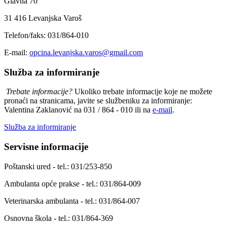
Glavna 70
31 416 Levanjska Varoš
Telefon/faks: 031/864-010
E-mail:
opcina.levanjska.varos@gmail.com
Služba za informiranje
Trebate informacije?
Ukoliko trebate informacije koje ne možete
pronaći na stranicama, javite se službeniku za informiranje:
Valentina Zaklanović na 031 / 864 - 010 ili na
e-mail
.
Služba za informiranje
Servisne informacije
Poštanski ured - tel.: 031/253-850
Ambulanta opće prakse - tel.: 031/864-009
Veterinarska ambulanta - tel.: 031/864-007
Osnovna škola - tel.: 031/864-369