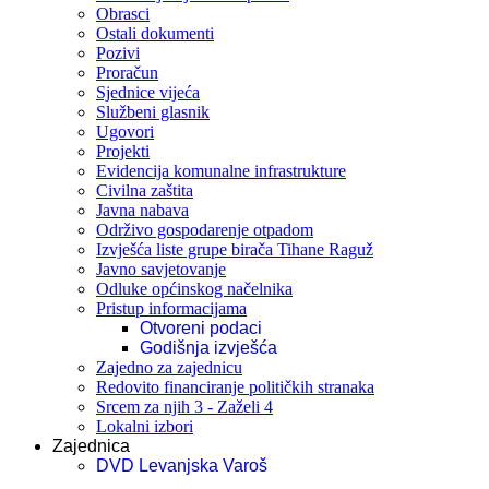
Obrasci
Ostali dokumenti
Pozivi
Proračun
Sjednice vijeća
Službeni glasnik
Ugovori
Projekti
Evidencija komunalne infrastrukture
Civilna zaštita
Javna nabava
Održivo gospodarenje otpadom
Izvješća liste grupe birača Tihane Raguž
Javno savjetovanje
Odluke općinskog načelnika
Pristup informacijama
Otvoreni podaci
Godišnja izvješća
Zajedno za zajednicu
Redovito financiranje političkih stranaka
Srcem za njih 3 - Zaželi 4
Lokalni izbori
Zajednica
DVD Levanjska Varoš