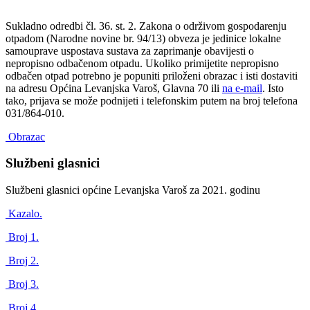
Sukladno odredbi čl. 36. st. 2. Zakona o održivom gospodarenju
otpadom (Narodne novine br. 94/13) obveza je jedinice lokalne
samouprave uspostava sustava za zaprimanje obavijesti o
nepropisno odbačenom otpadu. Ukoliko primijetite nepropisno
odbačen otpad potrebno je popuniti priloženi obrazac i isti dostaviti
na adresu Općina Levanjska Varoš, Glavna 70 ili
na e-mail
. Isto
tako, prijava se može podnijeti i telefonskim putem na broj telefona
031/864-010.
Obrazac
Službeni glasnici
Službeni glasnici općine Levanjska Varoš za 2021. godinu
Kazalo.
Broj 1.
Broj 2.
Broj 3.
Broj 4.