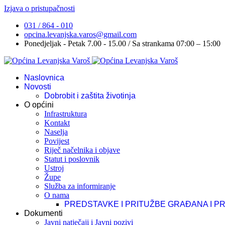
Izjava o pristupačnosti
031 / 864 - 010
opcina.levanjska.varos@gmail.com
Ponedjeljak - Petak 7.00 - 15.00 / Sa strankama 07:00 – 15:00
Naslovnica
Novosti
Dobrobit i zaštita životinja
O općini
Infrastruktura
Kontakt
Naselja
Povijest
Riječ načelnika i objave
Statut i poslovnik
Ustroj
Župe
Služba za informiranje
O nama
PREDSTAVKE I PRITUŽBE GRAĐANA I P
Dokumenti
Javni natječaji i Javni pozivi