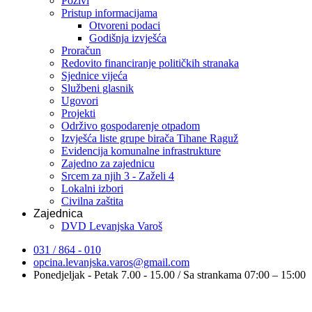
Pozivi
Pristup informacijama
Otvoreni podaci
Godišnja izvješća
Proračun
Redovito financiranje političkih stranaka
Sjednice vijeća
Službeni glasnik
Ugovori
Projekti
Održivo gospodarenje otpadom
Izvješća liste grupe birača Tihane Raguž
Evidencija komunalne infrastrukture
Zajedno za zajednicu
Srcem za njih 3 - Zaželi 4
Lokalni izbori
Civilna zaštita
Zajednica
DVD Levanjska Varoš
031 / 864 - 010
opcina.levanjska.varos@gmail.com
Ponedjeljak - Petak 7.00 - 15.00 / Sa strankama 07:00 – 15:00