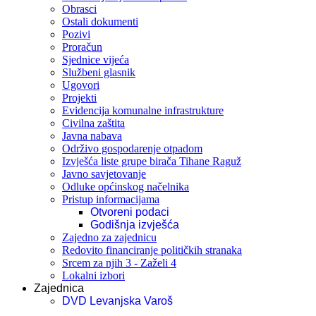
Obrasci
Ostali dokumenti
Pozivi
Proračun
Sjednice vijeća
Službeni glasnik
Ugovori
Projekti
Evidencija komunalne infrastrukture
Civilna zaštita
Javna nabava
Održivo gospodarenje otpadom
Izvješća liste grupe birača Tihane Raguž
Javno savjetovanje
Odluke općinskog načelnika
Pristup informacijama
Otvoreni podaci
Godišnja izvješća
Zajedno za zajednicu
Redovito financiranje političkih stranaka
Srcem za njih 3 - Zaželi 4
Lokalni izbori
Zajednica
DVD Levanjska Varoš