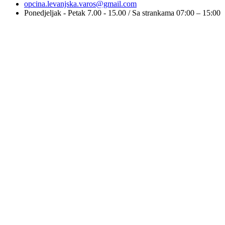
opcina.levanjska.varos@gmail.com
Ponedjeljak - Petak 7.00 - 15.00 / Sa strankama 07:00 – 15:00