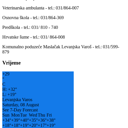
Veterinarska ambulanta - tel.: 031/864-007
Osnovna škola - tel.: 031/864-369
Predškola - tel.: 031/ 810 - 740
Hrvatske šume - tel.: 031/ 864-008
Komunalno poduzeće Maslačak Levanjska Varoš - tel.: 031/599-
879
Vrijeme
+
29
°
C
H:
+
32°
L:
+
19°
Levanjska Varos
Saturday, 08 August
See 7-Day Forecast
Sun
Mon
Tue
Wed
Thu
Fri
+
34°
+
39°
+
40°
+
35°
+
36°
+
38°
+
18°
+
18°
+
19°
+
20°
+
17°
+
19°