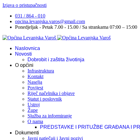
Izjava o pristupačnosti
031 / 864 - 010
opcina.levanjska.varos@gmail.com
Ponedjeljak - Petak 7.00 - 15.00 / Sa strankama 07:00 – 15:00
Naslovnica
Novosti
Dobrobit i zaštita životinja
O općini
Infrastruktura
Kontakt
Naselja
Povijest
Riječ načelnika i objave
Statut i poslovnik
Ustroj
Župe
Služba za informiranje
O nama
PREDSTAVKE I PRITUŽBE GRAĐANA I P
Dokumenti
Javni natječaji i Javni pozivi