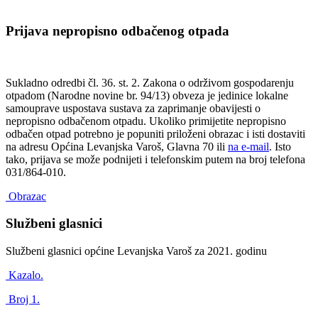
Prijava nepropisno odbačenog otpada
Sukladno odredbi čl. 36. st. 2. Zakona o održivom gospodarenju
otpadom (Narodne novine br. 94/13) obveza je jedinice lokalne
samouprave uspostava sustava za zaprimanje obavijesti o
nepropisno odbačenom otpadu. Ukoliko primijetite nepropisno
odbačen otpad potrebno je popuniti priloženi obrazac i isti dostaviti
na adresu Općina Levanjska Varoš, Glavna 70 ili
na e-mail
. Isto
tako, prijava se može podnijeti i telefonskim putem na broj telefona
031/864-010.
Obrazac
Službeni glasnici
Službeni glasnici općine Levanjska Varoš za 2021. godinu
Kazalo.
Broj 1.