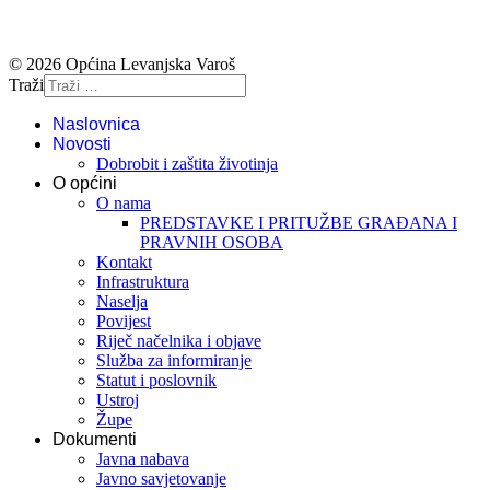
© 2026 Općina Levanjska Varoš
Traži
Naslovnica
Novosti
Dobrobit i zaštita životinja
O općini
O nama
PREDSTAVKE I PRITUŽBE GRAĐANA I
PRAVNIH OSOBA
Kontakt
Infrastruktura
Naselja
Povijest
Riječ načelnika i objave
Služba za informiranje
Statut i poslovnik
Ustroj
Župe
Dokumenti
Javna nabava
Javno savjetovanje