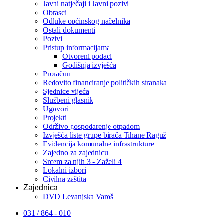
Javni natječaji i Javni pozivi
Obrasci
Odluke općinskog načelnika
Ostali dokumenti
Pozivi
Pristup informacijama
Otvoreni podaci
Godišnja izvješća
Proračun
Redovito financiranje političkih stranaka
Sjednice vijeća
Službeni glasnik
Ugovori
Projekti
Održivo gospodarenje otpadom
Izvješća liste grupe birača Tihane Raguž
Evidencija komunalne infrastrukture
Zajedno za zajednicu
Srcem za njih 3 - Zaželi 4
Lokalni izbori
Civilna zaštita
Zajednica
DVD Levanjska Varoš
031 / 864 - 010