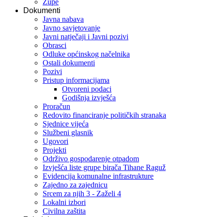
Župe
Dokumenti
Javna nabava
Javno savjetovanje
Javni natječaji i Javni pozivi
Obrasci
Odluke općinskog načelnika
Ostali dokumenti
Pozivi
Pristup informacijama
Otvoreni podaci
Godišnja izvješća
Proračun
Redovito financiranje političkih stranaka
Sjednice vijeća
Službeni glasnik
Ugovori
Projekti
Održivo gospodarenje otpadom
Izvješća liste grupe birača Tihane Raguž
Evidencija komunalne infrastrukture
Zajedno za zajednicu
Srcem za njih 3 - Zaželi 4
Lokalni izbori
Civilna zaštita