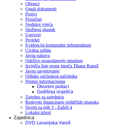
Obrasci
Ostali dokumenti
Pozivi
Proračun
Sjednice vijeća
Službeni glasnik
Ugovori
Projekti
Evidencija komunalne infrastrukture
Civilna zaštita
Javna nabava
Održivo gospodarenje otpadom
Izvješća liste grupe birača Tihane Raguž
Javno savjetovanje
Odluke općinskog načelnika
Pristup informacijama
Otvoreni podaci
Godišnja izvješća
Zajedno za zajednicu
Redovito financiranje političkih stranaka
Srcem za njih 3 - Zaželi 4
Lokalni izbori
Zajednica
DVD Levanjska Varoš