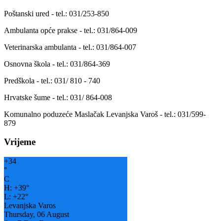
Poštanski ured - tel.: 031/253-850
Ambulanta opće prakse - tel.: 031/864-009
Veterinarska ambulanta - tel.: 031/864-007
Osnovna škola - tel.: 031/864-369
Predškola - tel.: 031/ 810 - 740
Hrvatske šume - tel.: 031/ 864-008
Komunalno poduzeće Maslačak Levanjska Varoš - tel.: 031/599-
879
Vrijeme
+
34
°
C
H:
+
39°
L:
+
22°
Levanjska Varos
Thursday, 06 August