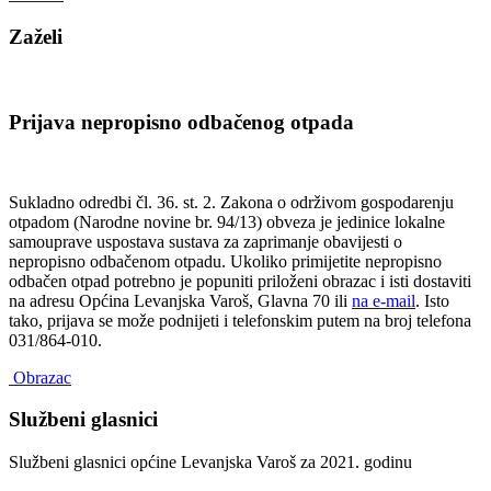
Zaželi
Prijava nepropisno odbačenog otpada
Sukladno odredbi čl. 36. st. 2. Zakona o održivom gospodarenju
otpadom (Narodne novine br. 94/13) obveza je jedinice lokalne
samouprave uspostava sustava za zaprimanje obavijesti o
nepropisno odbačenom otpadu. Ukoliko primijetite nepropisno
odbačen otpad potrebno je popuniti priloženi obrazac i isti dostaviti
na adresu Općina Levanjska Varoš, Glavna 70 ili
na e-mail
. Isto
tako, prijava se može podnijeti i telefonskim putem na broj telefona
031/864-010.
Obrazac
Službeni glasnici
Službeni glasnici općine Levanjska Varoš za 2021. godinu