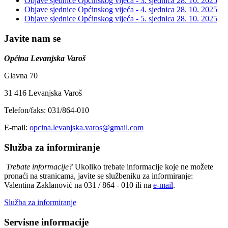
Objave sjednice Općinskog vijeća - 3. sjednica
28. 10. 2025
Objave sjednice Općinskog vijeća - 4. sjednica
28. 10. 2025
Objave sjednice Općinskog vijeća - 5. sjednica
28. 10. 2025
Javite nam se
Općina Levanjska Varoš
Glavna 70
31 416 Levanjska Varoš
Telefon/faks: 031/864-010
E-mail:
opcina.levanjska.varos@gmail.com
Služba za informiranje
Trebate informacije?
Ukoliko trebate informacije koje ne možete
pronaći na stranicama, javite se službeniku za informiranje:
Valentina Zaklanović na 031 / 864 - 010 ili na
e-mail
.
Služba za informiranje
Servisne informacije