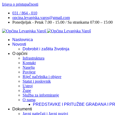
Izjava o pristupačnosti
031 / 864 - 010
opcina.levanjska.varos@gmail.com
Ponedjeljak - Petak 7.00 - 15.00 / Sa strankama 07:00 – 15:00
Naslovnica
Novosti
Dobrobit i zaštita životinja
O općini
Infrastruktura
Kontakt
Naselja
Povijest
Riječ načelnika i objave
Statut i poslovnik
Ustroj
Župe
Služba za informiranje
O nama
PREDSTAVKE I PRITUŽBE GRAĐANA I P
Dokumenti
Javni natječaji i Javni pozivi