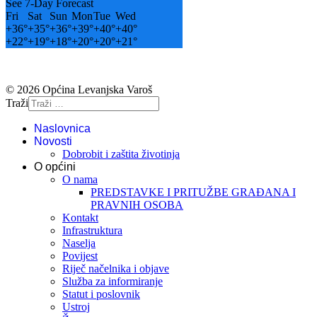
See 7-Day Forecast
Fri
Sat
Sun
Mon
Tue
Wed
+
36°
+
35°
+
36°
+
39°
+
40°
+
40°
+
22°
+
19°
+
18°
+
20°
+
20°
+
21°
© 2026 Općina Levanjska Varoš
Traži
Naslovnica
Novosti
Dobrobit i zaštita životinja
O općini
O nama
PREDSTAVKE I PRITUŽBE GRAĐANA I
PRAVNIH OSOBA
Kontakt
Infrastruktura
Naselja
Povijest
Riječ načelnika i objave
Služba za informiranje
Statut i poslovnik
Ustroj