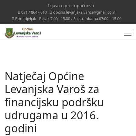
Izjava o pristupačnosti
031 / 864 - 010
opcina.levanjska.varos@gmail.com
Ponedjeljak - Petak 7.00 - 15.00 / Sa strankama 07:00 – 15:00
Natječaj Općine
Levanjska Varoš za
financijsku podršku
udrugama u 2016.
godini