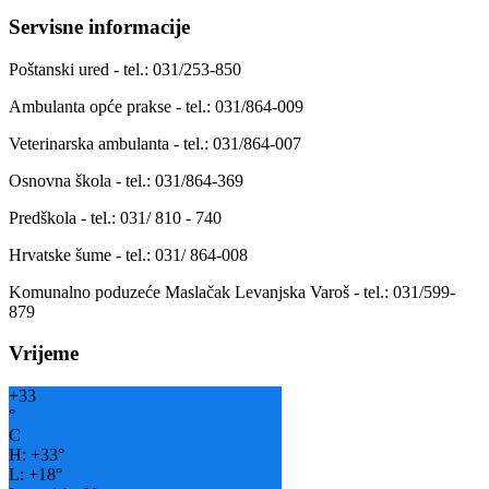
Servisne informacije
Poštanski ured - tel.: 031/253-850
Ambulanta opće prakse - tel.: 031/864-009
Veterinarska ambulanta - tel.: 031/864-007
Osnovna škola - tel.: 031/864-369
Predškola - tel.: 031/ 810 - 740
Hrvatske šume - tel.: 031/ 864-008
Komunalno poduzeće Maslačak Levanjska Varoš - tel.: 031/599-
879
Vrijeme
+
33
°
C
H:
+
33°
L:
+
18°