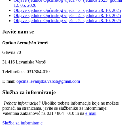
Objave sjednice Općinskog vijeća - 6. sjednica 2025. godina
12. 05. 2026
Objave sjednice Općinskog vijeća - 3. sjednica
28. 10. 2025
Objave sjednice Općinskog vijeća - 4. sjednica
28. 10. 2025
Objave sjednice Općinskog vijeća - 5. sjednica
28. 10. 2025
Javite nam se
Općina Levanjska Varoš
Glavna 70
31 416 Levanjska Varoš
Telefon/faks: 031/864-010
E-mail:
opcina.levanjska.varos@gmail.com
Služba za informiranje
Trebate informacije?
Ukoliko trebate informacije koje ne možete
pronaći na stranicama, javite se službeniku za informiranje:
Valentina Zaklanović na 031 / 864 - 010 ili na
e-mail
.
Služba za informiranje