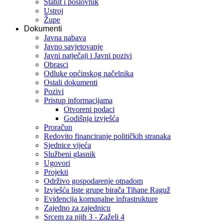
Statut i poslovnik
Ustroj
Župe
Dokumenti
Javna nabava
Javno savjetovanje
Javni natječaji i Javni pozivi
Obrasci
Odluke općinskog načelnika
Ostali dokumenti
Pozivi
Pristup informacijama
Otvoreni podaci
Godišnja izvješća
Proračun
Redovito financiranje političkih stranaka
Sjednice vijeća
Službeni glasnik
Ugovori
Projekti
Održivo gospodarenje otpadom
Izvješća liste grupe birača Tihane Raguž
Evidencija komunalne infrastrukture
Zajedno za zajednicu
Srcem za njih 3 - Zaželi 4