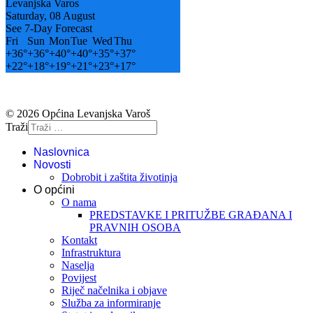
Levanjska Varos
Saturday, 08 August
See 7-Day Forecast
Fri
Sun
Mon
Tue
Wed
Thu
+
36°
+
36°
+
40°
+
40°
+
35°
+
37°
+
22°
+
18°
+
19°
+
21°
+
23°
+
17°
© 2026 Općina Levanjska Varoš
Traži
Naslovnica
Novosti
Dobrobit i zaštita životinja
O općini
O nama
PREDSTAVKE I PRITUŽBE GRAĐANA I
PRAVNIH OSOBA
Kontakt
Infrastruktura
Naselja
Povijest
Riječ načelnika i objave
Služba za informiranje