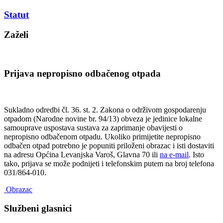
Statut
Zaželi
Prijava nepropisno odbačenog otpada
Sukladno odredbi čl. 36. st. 2. Zakona o održivom gospodarenju
otpadom (Narodne novine br. 94/13) obveza je jedinice lokalne
samouprave uspostava sustava za zaprimanje obavijesti o
nepropisno odbačenom otpadu. Ukoliko primijetite nepropisno
odbačen otpad potrebno je popuniti priloženi obrazac i isti dostaviti
na adresu Općina Levanjska Varoš, Glavna 70 ili
na e-mail
. Isto
tako, prijava se može podnijeti i telefonskim putem na broj telefona
031/864-010.
Obrazac
Službeni glasnici