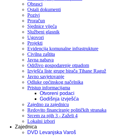
Obrasci
Ostali dokumenti
Pozivi
Proračun
Sjednice vijeća
Službeni glasnik
Ugovori
Projekti
Evidencija komunalne infrastrukture
Civilna zaštita
Javna nabava
Održivo gospodarenje otpadom
Izvješća liste grupe birača Tihane Raguž
Javno savjetovanje
Odluke općinskog načelnika
Pristup informacijama
Otvoreni podaci
Godišnja izvješća
Zajedno za zajednicu
Redovito financiranje političkih stranaka
Srcem za njih 3 - Zaželi 4
Lokalni izbori
Zajednica
DVD Levanjska Varoš