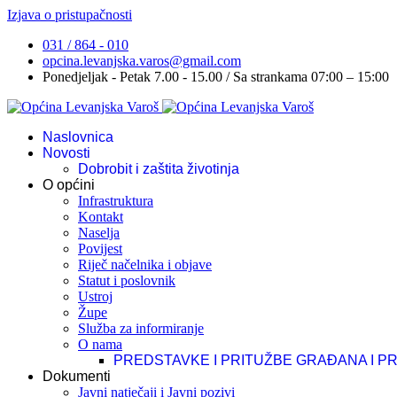
Izjava o pristupačnosti
031 / 864 - 010
opcina.levanjska.varos@gmail.com
Ponedjeljak - Petak 7.00 - 15.00 / Sa strankama 07:00 – 15:00
Naslovnica
Novosti
Dobrobit i zaštita životinja
O općini
Infrastruktura
Kontakt
Naselja
Povijest
Riječ načelnika i objave
Statut i poslovnik
Ustroj
Župe
Služba za informiranje
O nama
PREDSTAVKE I PRITUŽBE GRAĐANA I P
Dokumenti
Javni natječaji i Javni pozivi