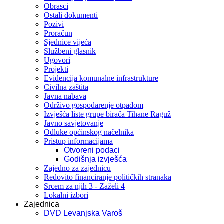
Obrasci
Ostali dokumenti
Pozivi
Proračun
Sjednice vijeća
Službeni glasnik
Ugovori
Projekti
Evidencija komunalne infrastrukture
Civilna zaštita
Javna nabava
Održivo gospodarenje otpadom
Izvješća liste grupe birača Tihane Raguž
Javno savjetovanje
Odluke općinskog načelnika
Pristup informacijama
Otvoreni podaci
Godišnja izvješća
Zajedno za zajednicu
Redovito financiranje političkih stranaka
Srcem za njih 3 - Zaželi 4
Lokalni izbori
Zajednica
DVD Levanjska Varoš