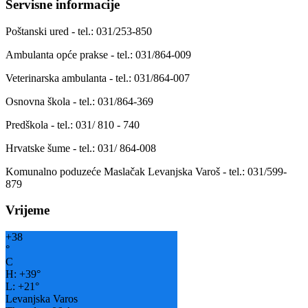
Servisne informacije
Poštanski ured - tel.: 031/253-850
Ambulanta opće prakse - tel.: 031/864-009
Veterinarska ambulanta - tel.: 031/864-007
Osnovna škola - tel.: 031/864-369
Predškola - tel.: 031/ 810 - 740
Hrvatske šume - tel.: 031/ 864-008
Komunalno poduzeće Maslačak Levanjska Varoš - tel.: 031/599-
879
Vrijeme
+
38
°
C
H:
+
39°
L:
+
21°
Levanjska Varos