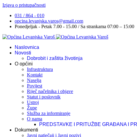
Izjava o pristupačnosti
031 / 864 - 010
opcina.levanjska.varos@gmail.com
Ponedjeljak - Petak 7.00 - 15.00 / Sa strankama 07:00 – 15:00
Naslovnica
Novosti
Dobrobit i zaštita životinja
O općini
Infrastruktura
Kontakt
Naselja
Povijest
Riječ načelnika i objave
Statut i poslovnik
Ustroj
Župe
Služba za informiranje
O nama
PREDSTAVKE I PRITUŽBE GRAĐANA I P
Dokumenti
Javni natječaji i Javni pozivi