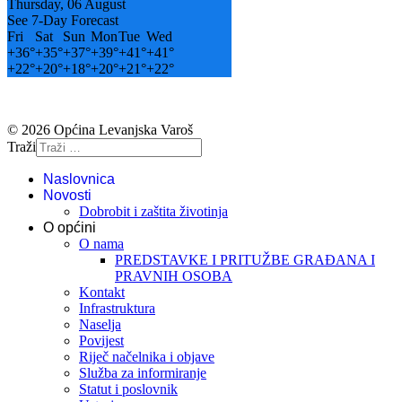
Thursday, 06 August
See 7-Day Forecast
Fri
Sat
Sun
Mon
Tue
Wed
+
36°
+
35°
+
37°
+
39°
+
41°
+
41°
+
22°
+
20°
+
18°
+
20°
+
21°
+
22°
© 2026 Općina Levanjska Varoš
Traži
Naslovnica
Novosti
Dobrobit i zaštita životinja
O općini
O nama
PREDSTAVKE I PRITUŽBE GRAĐANA I
PRAVNIH OSOBA
Kontakt
Infrastruktura
Naselja
Povijest
Riječ načelnika i objave
Služba za informiranje
Statut i poslovnik