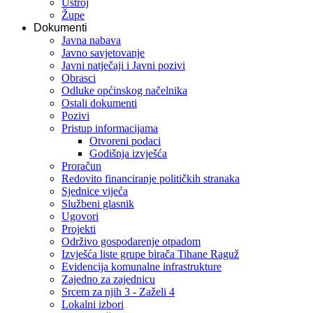
Ustroj
Župe
Dokumenti
Javna nabava
Javno savjetovanje
Javni natječaji i Javni pozivi
Obrasci
Odluke općinskog načelnika
Ostali dokumenti
Pozivi
Pristup informacijama
Otvoreni podaci
Godišnja izvješća
Proračun
Redovito financiranje političkih stranaka
Sjednice vijeća
Službeni glasnik
Ugovori
Projekti
Održivo gospodarenje otpadom
Izvješća liste grupe birača Tihane Raguž
Evidencija komunalne infrastrukture
Zajedno za zajednicu
Srcem za njih 3 - Zaželi 4
Lokalni izbori