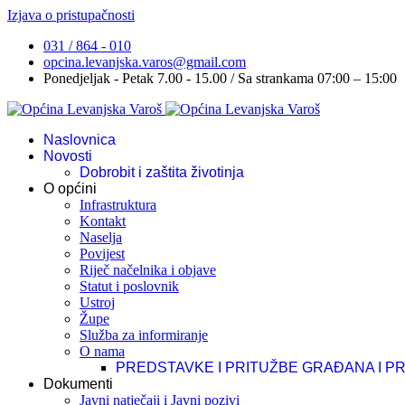
Izjava o pristupačnosti
031 / 864 - 010
opcina.levanjska.varos@gmail.com
Ponedjeljak - Petak 7.00 - 15.00 / Sa strankama 07:00 – 15:00
Naslovnica
Novosti
Dobrobit i zaštita životinja
O općini
Infrastruktura
Kontakt
Naselja
Povijest
Riječ načelnika i objave
Statut i poslovnik
Ustroj
Župe
Služba za informiranje
O nama
PREDSTAVKE I PRITUŽBE GRAĐANA I P
Dokumenti
Javni natječaji i Javni pozivi