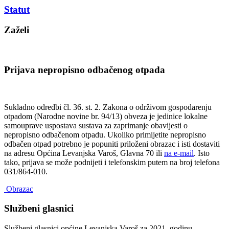
Statut
Zaželi
Prijava nepropisno odbačenog otpada
Sukladno odredbi čl. 36. st. 2. Zakona o održivom gospodarenju
otpadom (Narodne novine br. 94/13) obveza je jedinice lokalne
samouprave uspostava sustava za zaprimanje obavijesti o
nepropisno odbačenom otpadu. Ukoliko primijetite nepropisno
odbačen otpad potrebno je popuniti priloženi obrazac i isti dostaviti
na adresu Općina Levanjska Varoš, Glavna 70 ili
na e-mail
. Isto
tako, prijava se može podnijeti i telefonskim putem na broj telefona
031/864-010.
Obrazac
Službeni glasnici
Službeni glasnici općine Levanjska Varoš za 2021. godinu