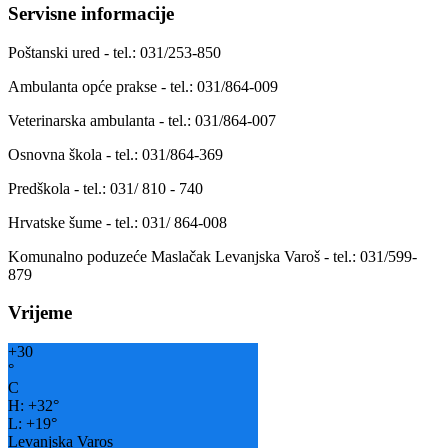
Servisne informacije
Poštanski ured - tel.: 031/253-850
Ambulanta opće prakse - tel.: 031/864-009
Veterinarska ambulanta - tel.: 031/864-007
Osnovna škola - tel.: 031/864-369
Predškola - tel.: 031/ 810 - 740
Hrvatske šume - tel.: 031/ 864-008
Komunalno poduzeće Maslačak Levanjska Varoš - tel.: 031/599-
879
Vrijeme
+
30
°
C
H:
+
32°
L:
+
19°
Levanjska Varos