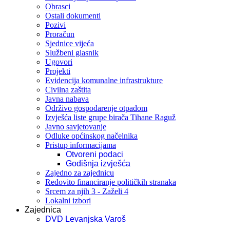
Obrasci
Ostali dokumenti
Pozivi
Proračun
Sjednice vijeća
Službeni glasnik
Ugovori
Projekti
Evidencija komunalne infrastrukture
Civilna zaštita
Javna nabava
Održivo gospodarenje otpadom
Izvješća liste grupe birača Tihane Raguž
Javno savjetovanje
Odluke općinskog načelnika
Pristup informacijama
Otvoreni podaci
Godišnja izvješća
Zajedno za zajednicu
Redovito financiranje političkih stranaka
Srcem za njih 3 - Zaželi 4
Lokalni izbori
Zajednica
DVD Levanjska Varoš