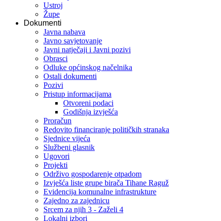
Ustroj
Župe
Dokumenti
Javna nabava
Javno savjetovanje
Javni natječaji i Javni pozivi
Obrasci
Odluke općinskog načelnika
Ostali dokumenti
Pozivi
Pristup informacijama
Otvoreni podaci
Godišnja izvješća
Proračun
Redovito financiranje političkih stranaka
Sjednice vijeća
Službeni glasnik
Ugovori
Projekti
Održivo gospodarenje otpadom
Izvješća liste grupe birača Tihane Raguž
Evidencija komunalne infrastrukture
Zajedno za zajednicu
Srcem za njih 3 - Zaželi 4
Lokalni izbori