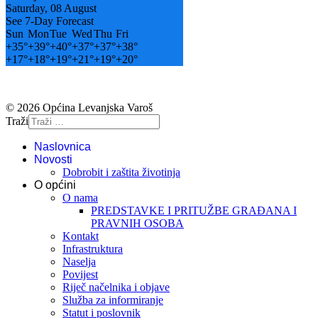
Saturday, 08 August
See 7-Day Forecast
Sun
Mon
Tue
Wed
Thu
Fri
+
35°
+
39°
+
40°
+
37°
+
37°
+
38°
+
17°
+
18°
+
19°
+
21°
+
19°
+
20°
© 2026 Općina Levanjska Varoš
Traži
Naslovnica
Novosti
Dobrobit i zaštita životinja
O općini
O nama
PREDSTAVKE I PRITUŽBE GRAĐANA I
PRAVNIH OSOBA
Kontakt
Infrastruktura
Naselja
Povijest
Riječ načelnika i objave
Služba za informiranje
Statut i poslovnik