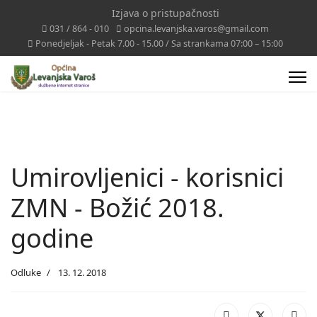
Izjava o pristupačnosti
031 / 864 - 010
opcina.levanjska.varos@gmail.com
Ponedjeljak - Petak 7.00 - 15.00 / Sa strankama 07:00 – 15:00
Umirovljenici - korisnici
ZMN - Božić 2018.
godine
Odluke
13. 12. 2018