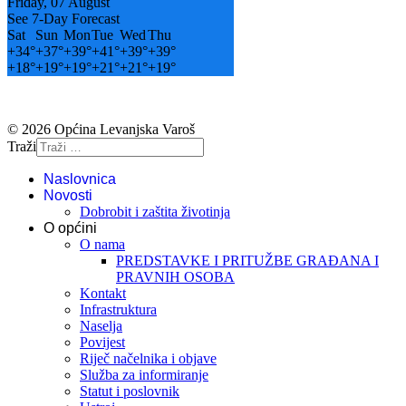
Friday, 07 August
See 7-Day Forecast
Sat
Sun
Mon
Tue
Wed
Thu
+
34°
+
37°
+
39°
+
41°
+
39°
+
39°
+
18°
+
19°
+
19°
+
21°
+
21°
+
19°
© 2026 Općina Levanjska Varoš
Traži
Naslovnica
Novosti
Dobrobit i zaštita životinja
O općini
O nama
PREDSTAVKE I PRITUŽBE GRAĐANA I
PRAVNIH OSOBA
Kontakt
Infrastruktura
Naselja
Povijest
Riječ načelnika i objave
Služba za informiranje
Statut i poslovnik