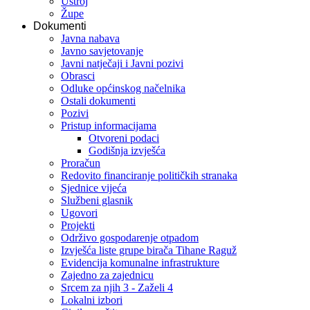
Ustroj
Župe
Dokumenti
Javna nabava
Javno savjetovanje
Javni natječaji i Javni pozivi
Obrasci
Odluke općinskog načelnika
Ostali dokumenti
Pozivi
Pristup informacijama
Otvoreni podaci
Godišnja izvješća
Proračun
Redovito financiranje političkih stranaka
Sjednice vijeća
Službeni glasnik
Ugovori
Projekti
Održivo gospodarenje otpadom
Izvješća liste grupe birača Tihane Raguž
Evidencija komunalne infrastrukture
Zajedno za zajednicu
Srcem za njih 3 - Zaželi 4
Lokalni izbori