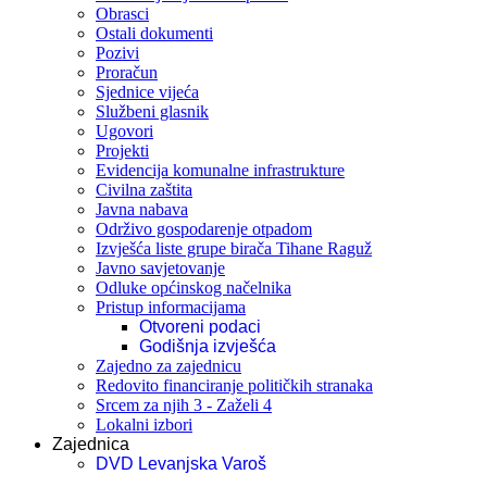
Obrasci
Ostali dokumenti
Pozivi
Proračun
Sjednice vijeća
Službeni glasnik
Ugovori
Projekti
Evidencija komunalne infrastrukture
Civilna zaštita
Javna nabava
Održivo gospodarenje otpadom
Izvješća liste grupe birača Tihane Raguž
Javno savjetovanje
Odluke općinskog načelnika
Pristup informacijama
Otvoreni podaci
Godišnja izvješća
Zajedno za zajednicu
Redovito financiranje političkih stranaka
Srcem za njih 3 - Zaželi 4
Lokalni izbori
Zajednica
DVD Levanjska Varoš