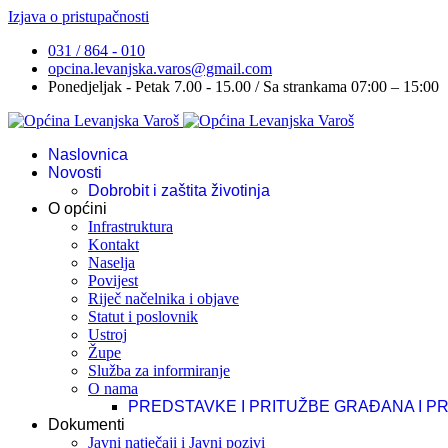
Izjava o pristupačnosti
031 / 864 - 010
opcina.levanjska.varos@gmail.com
Ponedjeljak - Petak 7.00 - 15.00 / Sa strankama 07:00 – 15:00
Naslovnica
Novosti
Dobrobit i zaštita životinja
O općini
Infrastruktura
Kontakt
Naselja
Povijest
Riječ načelnika i objave
Statut i poslovnik
Ustroj
Župe
Služba za informiranje
O nama
PREDSTAVKE I PRITUŽBE GRAĐANA I P
Dokumenti
Javni natječaji i Javni pozivi