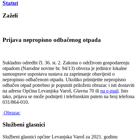
Statut
Zaželi
Prijava nepropisno odbačenog otpada
Sukladno odredbi čl. 36. st. 2. Zakona o održivom gospodarenju
otpadom (Narodne novine br. 94/13) obveza je jedinice lokalne
samouprave uspostava sustava za zaprimanje obavijesti o
nepropisno odbačenom otpadu. Ukoliko primijetite nepropisno
odbačen otpad potrebno je popuniti priloženi obrazac i isti dostaviti
na adresu Općina Levanjska Varoš, Glavna 70 ili
na e-mail
. Isto
tako, prijava se može podnijeti i telefonskim putem na broj telefona
031/864-010.
Obrazac
Službeni glasnici
Službeni glasnici općine Levanjska Varoš za 2021. godinu