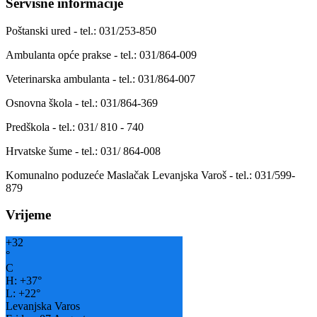
Servisne informacije
Poštanski ured - tel.: 031/253-850
Ambulanta opće prakse - tel.: 031/864-009
Veterinarska ambulanta - tel.: 031/864-007
Osnovna škola - tel.: 031/864-369
Predškola - tel.: 031/ 810 - 740
Hrvatske šume - tel.: 031/ 864-008
Komunalno poduzeće Maslačak Levanjska Varoš - tel.: 031/599-
879
Vrijeme
+
32
°
C
H:
+
37°
L:
+
22°
Levanjska Varos