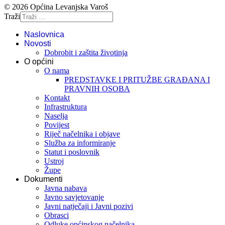
© 2026 Općina Levanjska Varoš
Traži
Naslovnica
Novosti
Dobrobit i zaštita životinja
O općini
O nama
PREDSTAVKE I PRITUŽBE GRAĐANA I
PRAVNIH OSOBA
Kontakt
Infrastruktura
Naselja
Povijest
Riječ načelnika i objave
Služba za informiranje
Statut i poslovnik
Ustroj
Župe
Dokumenti
Javna nabava
Javno savjetovanje
Javni natječaji i Javni pozivi
Obrasci
Odluke općinskog načelnika