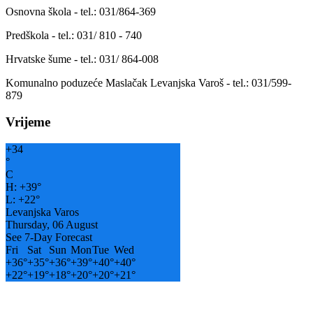
Osnovna škola - tel.: 031/864-369
Predškola - tel.: 031/ 810 - 740
Hrvatske šume - tel.: 031/ 864-008
Komunalno poduzeće Maslačak Levanjska Varoš - tel.: 031/599-
879
Vrijeme
+
34
°
C
H:
+
39°
L:
+
22°
Levanjska Varos
Thursday, 06 August
See 7-Day Forecast
Fri
Sat
Sun
Mon
Tue
Wed
+
36°
+
35°
+
36°
+
39°
+
40°
+
40°
+
22°
+
19°
+
18°
+
20°
+
20°
+
21°