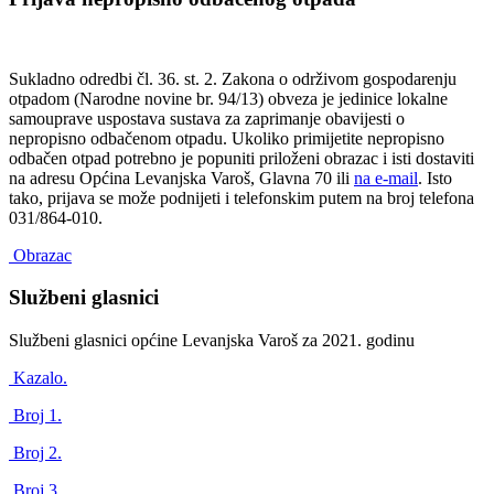
Sukladno odredbi čl. 36. st. 2. Zakona o održivom gospodarenju
otpadom (Narodne novine br. 94/13) obveza je jedinice lokalne
samouprave uspostava sustava za zaprimanje obavijesti o
nepropisno odbačenom otpadu. Ukoliko primijetite nepropisno
odbačen otpad potrebno je popuniti priloženi obrazac i isti dostaviti
na adresu Općina Levanjska Varoš, Glavna 70 ili
na e-mail
. Isto
tako, prijava se može podnijeti i telefonskim putem na broj telefona
031/864-010.
Obrazac
Službeni glasnici
Službeni glasnici općine Levanjska Varoš za 2021. godinu
Kazalo.
Broj 1.
Broj 2.
Broj 3.