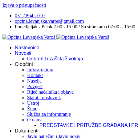
Izjava o pristupačnosti
031 / 864 - 010
opcina.levanjska.varos@gmail.com
Ponedjeljak - Petak 7.00 - 15.00 / Sa strankama 07:00 – 15:00
Naslovnica
Novosti
Dobrobit i zaštita životinja
O općini
Infrastruktura
Kontakt
Naselja
Povijest
Riječ načelnika i objave
Statut i poslovnik
Ustroj
Župe
Služba za informiranje
O nama
PREDSTAVKE I PRITUŽBE GRAĐANA I P
Dokumenti
Javni natječaji i Javni pozivi