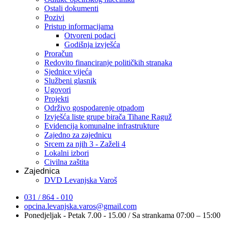
Ostali dokumenti
Pozivi
Pristup informacijama
Otvoreni podaci
Godišnja izvješća
Proračun
Redovito financiranje političkih stranaka
Sjednice vijeća
Službeni glasnik
Ugovori
Projekti
Održivo gospodarenje otpadom
Izvješća liste grupe birača Tihane Raguž
Evidencija komunalne infrastrukture
Zajedno za zajednicu
Srcem za njih 3 - Zaželi 4
Lokalni izbori
Civilna zaštita
Zajednica
DVD Levanjska Varoš
031 / 864 - 010
opcina.levanjska.varos@gmail.com
Ponedjeljak - Petak 7.00 - 15.00 / Sa strankama 07:00 – 15:00