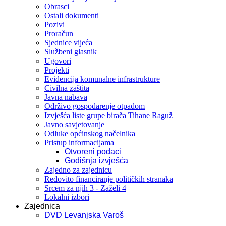
Obrasci
Ostali dokumenti
Pozivi
Proračun
Sjednice vijeća
Službeni glasnik
Ugovori
Projekti
Evidencija komunalne infrastrukture
Civilna zaštita
Javna nabava
Održivo gospodarenje otpadom
Izvješća liste grupe birača Tihane Raguž
Javno savjetovanje
Odluke općinskog načelnika
Pristup informacijama
Otvoreni podaci
Godišnja izvješća
Zajedno za zajednicu
Redovito financiranje političkih stranaka
Srcem za njih 3 - Zaželi 4
Lokalni izbori
Zajednica
DVD Levanjska Varoš