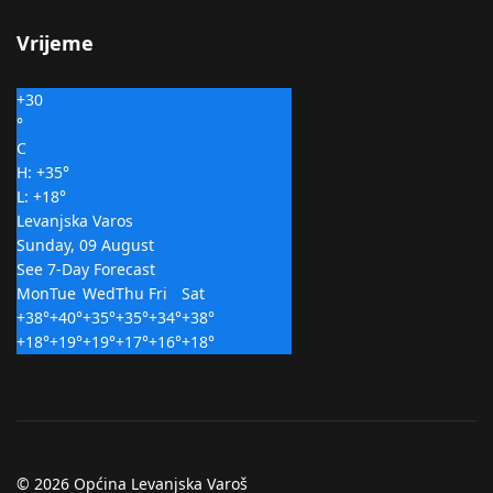
Vrijeme
+
30
°
C
H:
+
35°
L:
+
18°
Levanjska Varos
Sunday, 09 August
See 7-Day Forecast
Mon
Tue
Wed
Thu
Fri
Sat
+
38°
+
40°
+
35°
+
35°
+
34°
+
38°
+
18°
+
19°
+
19°
+
17°
+
16°
+
18°
© 2026 Općina Levanjska Varoš