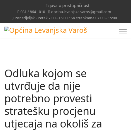
Izjava o pristupačnosti
031 / 864 - 010
opcina.levanjska.varos@gmail.com
Ponedjeljak - Petak 7.00 - 15.00 / Sa strankama 07:00 – 15:00
Odluka kojom se
utvrđuje da nije
potrebno provesti
stratešku procjenu
utjecaja na okoliš za