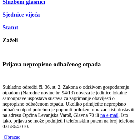
Službeni glasnici
Sjednice vijeća
Statut
Zaželi
Prijava nepropisno odbačenog otpada
Sukladno odredbi čl. 36. st. 2. Zakona o održivom gospodarenju
otpadom (Narodne novine br. 94/13) obveza je jedinice lokalne
samouprave uspostava sustava za zaprimanje obavijesti o
nepropisno odbačenom otpadu. Ukoliko primijetite nepropisno
odbačen otpad potrebno je popuniti priloženi obrazac i isti dostaviti
na adresu Općina Levanjska Varoš, Glavna 70 ili
na e-mail
. Isto
tako, prijava se može podnijeti i telefonskim putem na broj telefona
031/864-010.
Obrazac