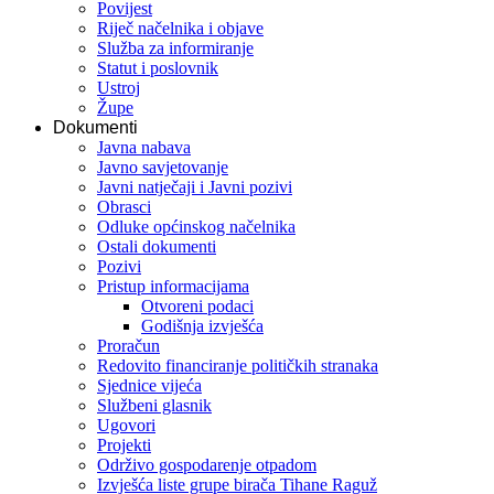
Povijest
Riječ načelnika i objave
Služba za informiranje
Statut i poslovnik
Ustroj
Župe
Dokumenti
Javna nabava
Javno savjetovanje
Javni natječaji i Javni pozivi
Obrasci
Odluke općinskog načelnika
Ostali dokumenti
Pozivi
Pristup informacijama
Otvoreni podaci
Godišnja izvješća
Proračun
Redovito financiranje političkih stranaka
Sjednice vijeća
Službeni glasnik
Ugovori
Projekti
Održivo gospodarenje otpadom
Izvješća liste grupe birača Tihane Raguž