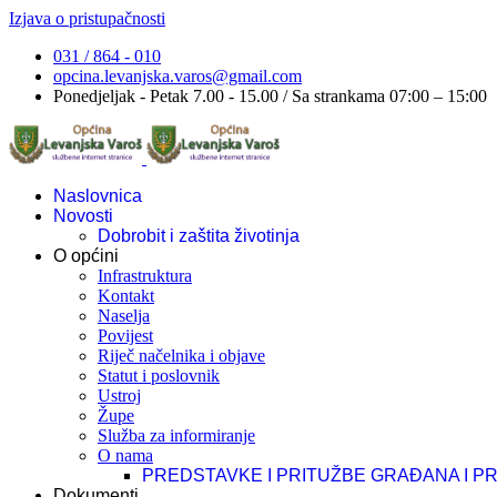
Izjava o pristupačnosti
031 / 864 - 010
opcina.levanjska.varos@gmail.com
Ponedjeljak - Petak 7.00 - 15.00 / Sa strankama 07:00 – 15:00
Naslovnica
Novosti
Dobrobit i zaštita životinja
O općini
Infrastruktura
Kontakt
Naselja
Povijest
Riječ načelnika i objave
Statut i poslovnik
Ustroj
Župe
Služba za informiranje
O nama
PREDSTAVKE I PRITUŽBE GRAĐANA I P
Dokumenti