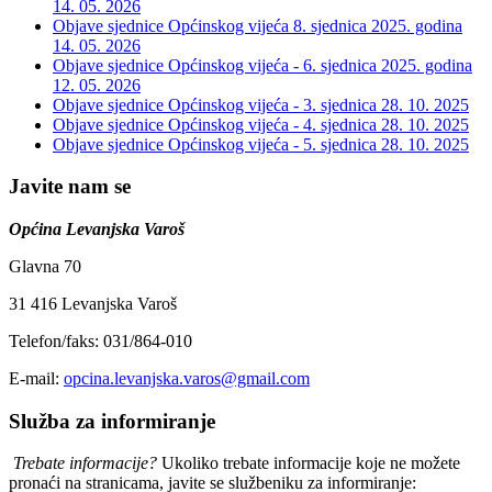
14. 05. 2026
Objave sjednice Općinskog vijeća 8. sjednica 2025. godina
14. 05. 2026
Objave sjednice Općinskog vijeća - 6. sjednica 2025. godina
12. 05. 2026
Objave sjednice Općinskog vijeća - 3. sjednica
28. 10. 2025
Objave sjednice Općinskog vijeća - 4. sjednica
28. 10. 2025
Objave sjednice Općinskog vijeća - 5. sjednica
28. 10. 2025
Javite nam se
Općina Levanjska Varoš
Glavna 70
31 416 Levanjska Varoš
Telefon/faks: 031/864-010
E-mail:
opcina.levanjska.varos@gmail.com
Služba za informiranje
Trebate informacije?
Ukoliko trebate informacije koje ne možete
pronaći na stranicama, javite se službeniku za informiranje: