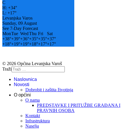
C
H:
+
34°
L:
+
17°
Levanjska Varos
Sunday, 09 August
See 7-Day Forecast
Mon
Tue
Wed
Thu
Fri
Sat
+
38°
+
39°
+
36°
+
35°
+
35°
+
37°
+
18°
+
19°
+
19°
+
18°
+
17°
+
17°
© 2026 Općina Levanjska Varoš
Traži
Naslovnica
Novosti
Dobrobit i zaštita životinja
O općini
O nama
PREDSTAVKE I PRITUŽBE GRAĐANA I
PRAVNIH OSOBA
Kontakt
Infrastruktura
Naselja