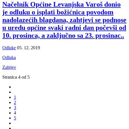
Načelnik Općine Levanjska Varoš donio
je odluku o isplati božićnica povodom
nadolazećih blagdana, zahtjevi se podnose
u uredu općine svaki radni dan počevši od
10. prosinca, a zaključno sa 23. prosinac..
Odluke
05. 12. 2019
Odluka
Zahtjev
Stranica 4 od 5
1
2
3
4
5