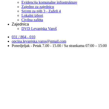
Evidencija komunalne infrastrukture
Zajedno za zajednicu
Srcem za njih 3 - Zaželi 4
Lokalni izbori
Civilna zaštita
Zajednica
DVD Levanjska Varoš
031 / 864 - 010
opcina.levanjska.varos@gmail.com
Ponedjeljak - Petak 7.00 - 15.00 / Sa strankama 07:00 – 15:00