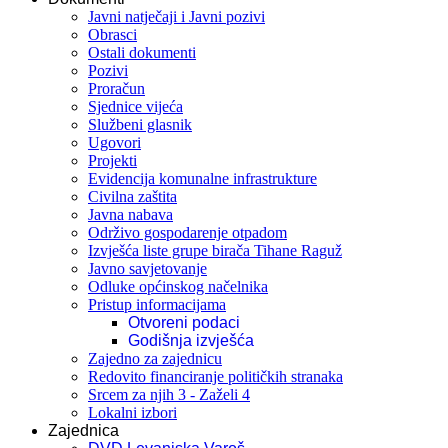
Javni natječaji i Javni pozivi
Obrasci
Ostali dokumenti
Pozivi
Proračun
Sjednice vijeća
Službeni glasnik
Ugovori
Projekti
Evidencija komunalne infrastrukture
Civilna zaštita
Javna nabava
Održivo gospodarenje otpadom
Izvješća liste grupe birača Tihane Raguž
Javno savjetovanje
Odluke općinskog načelnika
Pristup informacijama
Otvoreni podaci
Godišnja izvješća
Zajedno za zajednicu
Redovito financiranje političkih stranaka
Srcem za njih 3 - Zaželi 4
Lokalni izbori
Zajednica