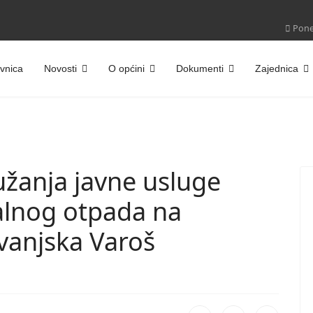
Poned
vnica
Novosti
O općini
Dokumenti
Zajednica
užanja javne usluge
alnog otpada na
vanjska Varoš