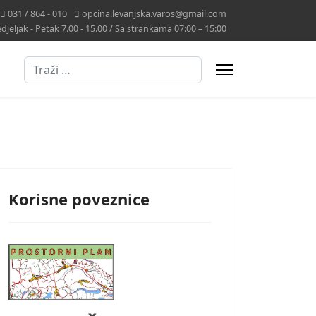
031 / 864 - 010
opcina.levanjska.varos@gmail.com
jeljak - Petak 7.00 - 15.00 / Sa strankama 07:00 – 15:00
Traži
Korisne poveznice