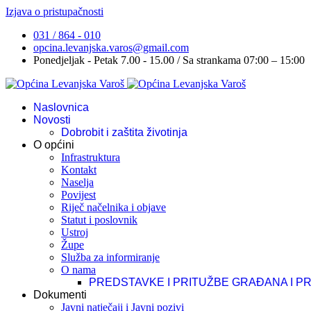
Izjava o pristupačnosti
031 / 864 - 010
opcina.levanjska.varos@gmail.com
Ponedjeljak - Petak 7.00 - 15.00 / Sa strankama 07:00 – 15:00
Naslovnica
Novosti
Dobrobit i zaštita životinja
O općini
Infrastruktura
Kontakt
Naselja
Povijest
Riječ načelnika i objave
Statut i poslovnik
Ustroj
Župe
Služba za informiranje
O nama
PREDSTAVKE I PRITUŽBE GRAĐANA I P
Dokumenti
Javni natječaji i Javni pozivi