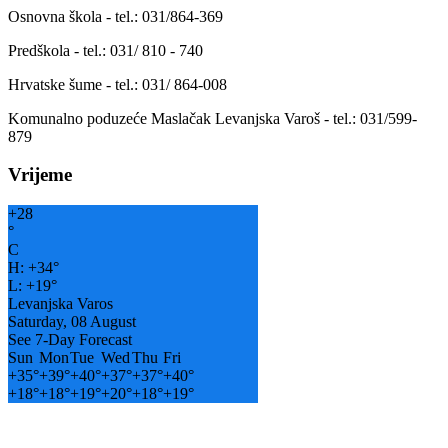
Osnovna škola - tel.: 031/864-369
Predškola - tel.: 031/ 810 - 740
Hrvatske šume - tel.: 031/ 864-008
Komunalno poduzeće Maslačak Levanjska Varoš - tel.: 031/599-
879
Vrijeme
+
28
°
C
H:
+
34°
L:
+
19°
Levanjska Varos
Saturday, 08 August
See 7-Day Forecast
Sun
Mon
Tue
Wed
Thu
Fri
+
35°
+
39°
+
40°
+
37°
+
37°
+
40°
+
18°
+
18°
+
19°
+
20°
+
18°
+
19°