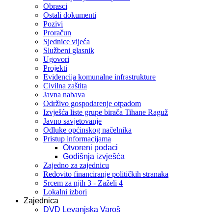
Obrasci
Ostali dokumenti
Pozivi
Proračun
Sjednice vijeća
Službeni glasnik
Ugovori
Projekti
Evidencija komunalne infrastrukture
Civilna zaštita
Javna nabava
Održivo gospodarenje otpadom
Izvješća liste grupe birača Tihane Raguž
Javno savjetovanje
Odluke općinskog načelnika
Pristup informacijama
Otvoreni podaci
Godišnja izvješća
Zajedno za zajednicu
Redovito financiranje političkih stranaka
Srcem za njih 3 - Zaželi 4
Lokalni izbori
Zajednica
DVD Levanjska Varoš