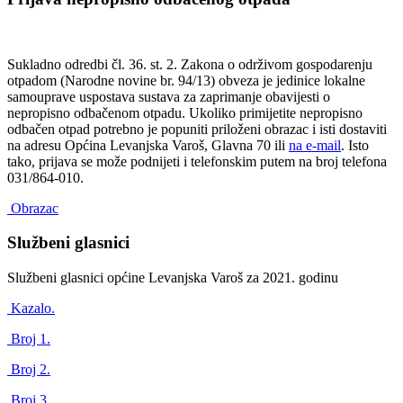
Sukladno odredbi čl. 36. st. 2. Zakona o održivom gospodarenju
otpadom (Narodne novine br. 94/13) obveza je jedinice lokalne
samouprave uspostava sustava za zaprimanje obavijesti o
nepropisno odbačenom otpadu. Ukoliko primijetite nepropisno
odbačen otpad potrebno je popuniti priloženi obrazac i isti dostaviti
na adresu Općina Levanjska Varoš, Glavna 70 ili
na e-mail
. Isto
tako, prijava se može podnijeti i telefonskim putem na broj telefona
031/864-010.
Obrazac
Službeni glasnici
Službeni glasnici općine Levanjska Varoš za 2021. godinu
Kazalo.
Broj 1.
Broj 2.
Broj 3.