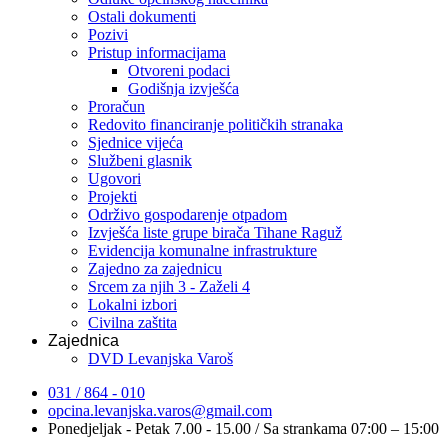
Ostali dokumenti
Pozivi
Pristup informacijama
Otvoreni podaci
Godišnja izvješća
Proračun
Redovito financiranje političkih stranaka
Sjednice vijeća
Službeni glasnik
Ugovori
Projekti
Održivo gospodarenje otpadom
Izvješća liste grupe birača Tihane Raguž
Evidencija komunalne infrastrukture
Zajedno za zajednicu
Srcem za njih 3 - Zaželi 4
Lokalni izbori
Civilna zaštita
Zajednica
DVD Levanjska Varoš
031 / 864 - 010
opcina.levanjska.varos@gmail.com
Ponedjeljak - Petak 7.00 - 15.00 / Sa strankama 07:00 – 15:00