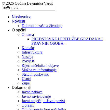
© 2026 Općina Levanjska Varoš
Traži
Naslovnica
Novosti
Dobrobit i zaštita životinja
O općini
O nama
PREDSTAVKE I PRITUŽBE GRAĐANA I
PRAVNIH OSOBA
Kontakt
Infrastruktura
Naselja
Povijest
Riječ načelnika i objave
Služba za informiranje
Statut i poslovnik
Ustroj
Župe
Dokumenti
Javna nabava
Javno savjetovanje
Javni natječaji i Javni pozivi
Obrasci
Odluke općinskog načelnika