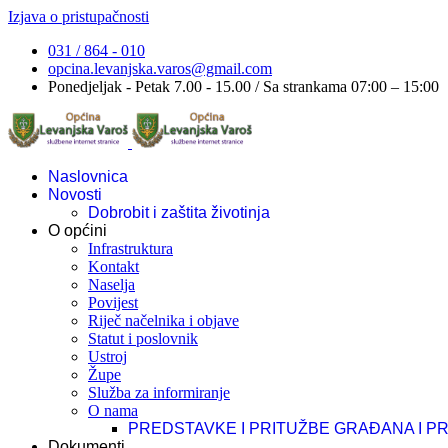
Izjava o pristupačnosti
031 / 864 - 010
opcina.levanjska.varos@gmail.com
Ponedjeljak - Petak 7.00 - 15.00 / Sa strankama 07:00 – 15:00
Naslovnica
Novosti
Dobrobit i zaštita životinja
O općini
Infrastruktura
Kontakt
Naselja
Povijest
Riječ načelnika i objave
Statut i poslovnik
Ustroj
Župe
Služba za informiranje
O nama
PREDSTAVKE I PRITUŽBE GRAĐANA I P
Dokumenti