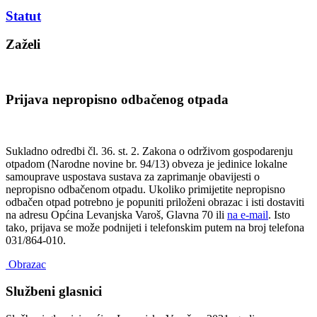
Statut
Zaželi
Prijava nepropisno odbačenog otpada
Sukladno odredbi čl. 36. st. 2. Zakona o održivom gospodarenju
otpadom (Narodne novine br. 94/13) obveza je jedinice lokalne
samouprave uspostava sustava za zaprimanje obavijesti o
nepropisno odbačenom otpadu. Ukoliko primijetite nepropisno
odbačen otpad potrebno je popuniti priloženi obrazac i isti dostaviti
na adresu Općina Levanjska Varoš, Glavna 70 ili
na e-mail
. Isto
tako, prijava se može podnijeti i telefonskim putem na broj telefona
031/864-010.
Obrazac
Službeni glasnici