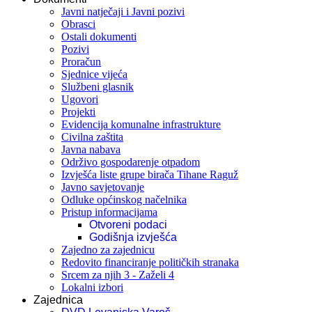
Javni natječaji i Javni pozivi
Obrasci
Ostali dokumenti
Pozivi
Proračun
Sjednice vijeća
Službeni glasnik
Ugovori
Projekti
Evidencija komunalne infrastrukture
Civilna zaštita
Javna nabava
Održivo gospodarenje otpadom
Izvješća liste grupe birača Tihane Raguž
Javno savjetovanje
Odluke općinskog načelnika
Pristup informacijama
Otvoreni podaci
Godišnja izvješća
Zajedno za zajednicu
Redovito financiranje političkih stranaka
Srcem za njih 3 - Zaželi 4
Lokalni izbori
Zajednica