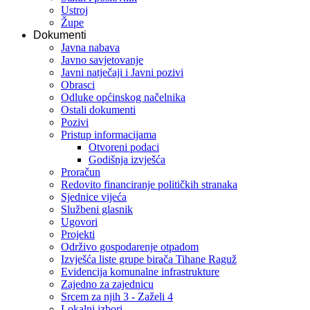
Ustroj
Župe
Dokumenti
Javna nabava
Javno savjetovanje
Javni natječaji i Javni pozivi
Obrasci
Odluke općinskog načelnika
Ostali dokumenti
Pozivi
Pristup informacijama
Otvoreni podaci
Godišnja izvješća
Proračun
Redovito financiranje političkih stranaka
Sjednice vijeća
Službeni glasnik
Ugovori
Projekti
Održivo gospodarenje otpadom
Izvješća liste grupe birača Tihane Raguž
Evidencija komunalne infrastrukture
Zajedno za zajednicu
Srcem za njih 3 - Zaželi 4
Lokalni izbori