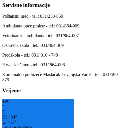
Servisne informacije
Poštanski ured - tel.: 031/253-850
Ambulanta opće prakse - tel.: 031/864-009
Veterinarska ambulanta - tel.: 031/864-007
Osnovna škola - tel.: 031/864-369
Predškola - tel.: 031/ 810 - 740
Hrvatske šume - tel.: 031/ 864-008
Komunalno poduzeće Maslačak Levanjska Varoš - tel.: 031/599-
879
Vrijeme
+
29
°
C
H:
+
34°
L:
+
17°
Levanjska Varos