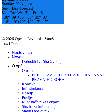
Sunday, 09 August
See 7-Day Forecast
Mon
Tue
Wed
Thu
Fri
Sat
+
38°
+
39°
+
36°
+
35°
+
35°
+
37°
+
18°
+
19°
+
19°
+
18°
+
17°
+
17°
© 2026 Općina Levanjska Varoš
Traži
Naslovnica
Novosti
Dobrobit i zaštita životinja
O općini
O nama
PREDSTAVKE I PRITUŽBE GRAĐANA I
PRAVNIH OSOBA
Kontakt
Infrastruktura
Naselja
Povijest
Riječ načelnika i objave
Služba za informiranje
Statut i poslovnik