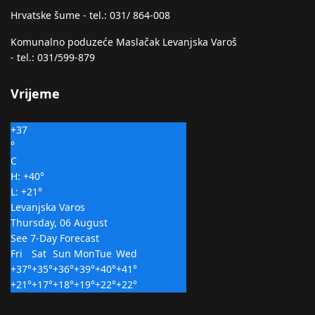
Hrvatske šume - tel.: 031/ 864-008
Komunalno poduzeće Maslačak Levanjska Varoš
- tel.: 031/599-879
Vrijeme
+
37
°
C
H:
+
40°
L:
+
21°
Levanjska Varos
Thursday, 06 August
See 7-Day Forecast
Fri
Sat
Sun
Mon
Tue
Wed
+
37°
+
35°
+
36°
+
39°
+
40°
+
41°
+
21°
+
17°
+
18°
+
19°
+
22°
+
22°