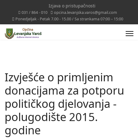
Izjava o pristupačnosti
031 / 864 - 010
opcina.levanjska.varos@gmail.com
Ponedjeljak - Petak 7.00 - 15.00 / Sa strankama 07:00 – 15:00
Izvješće o primljenim
donacijama za potporu
političkog djelovanja -
polugodište 2015.
godine