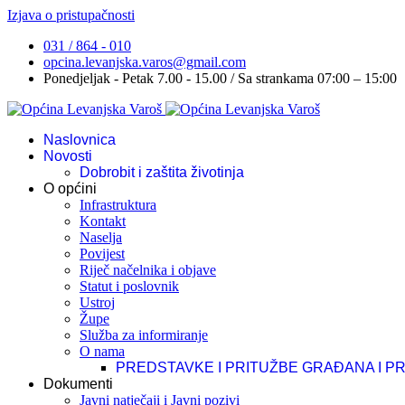
Izjava o pristupačnosti
031 / 864 - 010
opcina.levanjska.varos@gmail.com
Ponedjeljak - Petak 7.00 - 15.00 / Sa strankama 07:00 – 15:00
Naslovnica
Novosti
Dobrobit i zaštita životinja
O općini
Infrastruktura
Kontakt
Naselja
Povijest
Riječ načelnika i objave
Statut i poslovnik
Ustroj
Župe
Služba za informiranje
O nama
PREDSTAVKE I PRITUŽBE GRAĐANA I P
Dokumenti
Javni natječaji i Javni pozivi