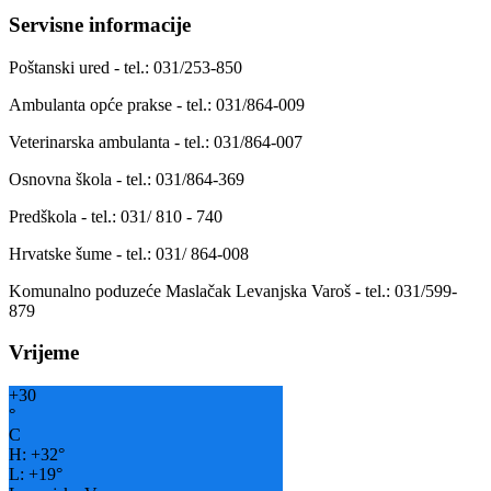
Servisne informacije
Poštanski ured - tel.: 031/253-850
Ambulanta opće prakse - tel.: 031/864-009
Veterinarska ambulanta - tel.: 031/864-007
Osnovna škola - tel.: 031/864-369
Predškola - tel.: 031/ 810 - 740
Hrvatske šume - tel.: 031/ 864-008
Komunalno poduzeće Maslačak Levanjska Varoš - tel.: 031/599-
879
Vrijeme
+
30
°
C
H:
+
32°
L:
+
19°