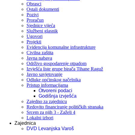
Obrasci
Ostali dokumenti
Pozivi
Proračun
Sjednice vijeća
Službeni glasnik
Ugovori
Projekti
Evidencija komunalne infrastrukture
Civilna zaštita
Javna nabava
Održivo gospodarenje otpadom
Izvješća liste grupe birača Tihane Raguž
Javno savjetovanje
Odluke općinskog načelnika
Pristup informacijama
Otvoreni podaci
Godišnja izvješća
Zajedno za zajednicu
Redovito financiranje političkih stranaka
Srcem za njih 3 - Zaželi 4
Lokalni izbori
Zajednica
DVD Levanjska Varoš