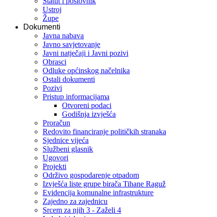
Statut i poslovnik
Ustroj
Župe
Dokumenti
Javna nabava
Javno savjetovanje
Javni natječaji i Javni pozivi
Obrasci
Odluke općinskog načelnika
Ostali dokumenti
Pozivi
Pristup informacijama
Otvoreni podaci
Godišnja izvješća
Proračun
Redovito financiranje političkih stranaka
Sjednice vijeća
Službeni glasnik
Ugovori
Projekti
Održivo gospodarenje otpadom
Izvješća liste grupe birača Tihane Raguž
Evidencija komunalne infrastrukture
Zajedno za zajednicu
Srcem za njih 3 - Zaželi 4