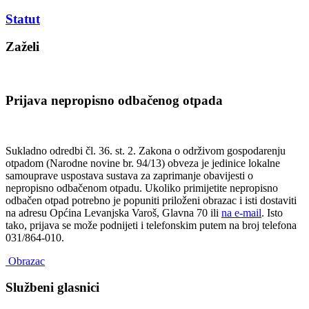
Statut
Zaželi
Prijava nepropisno odbačenog otpada
Sukladno odredbi čl. 36. st. 2. Zakona o održivom gospodarenju
otpadom (Narodne novine br. 94/13) obveza je jedinice lokalne
samouprave uspostava sustava za zaprimanje obavijesti o
nepropisno odbačenom otpadu. Ukoliko primijetite nepropisno
odbačen otpad potrebno je popuniti priloženi obrazac i isti dostaviti
na adresu Općina Levanjska Varoš, Glavna 70 ili
na e-mail
. Isto
tako, prijava se može podnijeti i telefonskim putem na broj telefona
031/864-010.
Obrazac
Službeni glasnici