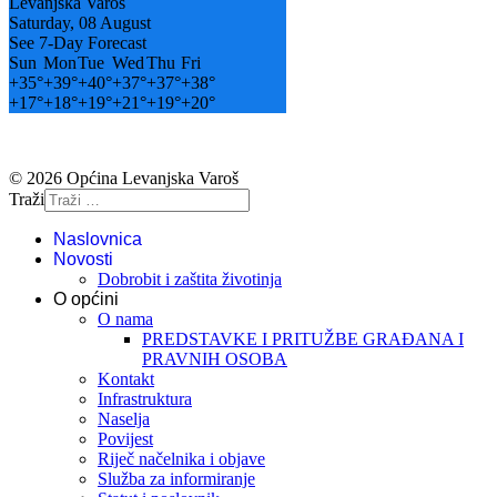
Levanjska Varos
Saturday, 08 August
See 7-Day Forecast
Sun
Mon
Tue
Wed
Thu
Fri
+
35°
+
39°
+
40°
+
37°
+
37°
+
38°
+
17°
+
18°
+
19°
+
21°
+
19°
+
20°
© 2026 Općina Levanjska Varoš
Traži
Naslovnica
Novosti
Dobrobit i zaštita životinja
O općini
O nama
PREDSTAVKE I PRITUŽBE GRAĐANA I
PRAVNIH OSOBA
Kontakt
Infrastruktura
Naselja
Povijest
Riječ načelnika i objave
Služba za informiranje