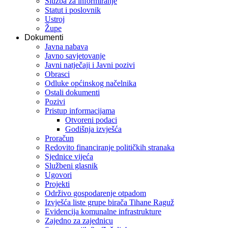
Služba za informiranje
Statut i poslovnik
Ustroj
Župe
Dokumenti
Javna nabava
Javno savjetovanje
Javni natječaji i Javni pozivi
Obrasci
Odluke općinskog načelnika
Ostali dokumenti
Pozivi
Pristup informacijama
Otvoreni podaci
Godišnja izvješća
Proračun
Redovito financiranje političkih stranaka
Sjednice vijeća
Službeni glasnik
Ugovori
Projekti
Održivo gospodarenje otpadom
Izvješća liste grupe birača Tihane Raguž
Evidencija komunalne infrastrukture
Zajedno za zajednicu