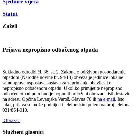
Sjednice vijeća
Statut
Zaželi
Prijava nepropisno odbačenog otpada
Sukladno odredbi čl. 36. st. 2. Zakona o održivom gospodarenju
otpadom (Narodne novine br. 94/13) obveza je jedinice lokalne
samouprave uspostava sustava za zaprimanje obavijesti o
nepropisno odbačenom otpadu. Ukoliko primijetite nepropisno
odbačen otpad potrebno je popuniti priloženi obrazac i isti dostaviti
na adresu Općina Levanjska Varoš, Glavna 70 ili
na e-mail
. Isto
tako, prijava se može podnijeti i telefonskim putem na broj telefona
031/864-010.
Obrazac
Službeni glasnici