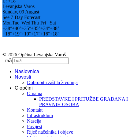
L:
+
18°
Levanjska Varos
Sunday, 09 August
See 7-Day Forecast
Mon
Tue
Wed
Thu
Fri
Sat
+
38°
+
40°
+
35°
+
35°
+
34°
+
38°
+
18°
+
19°
+
19°
+
17°
+
16°
+
18°
© 2026 Općina Levanjska Varoš
Traži
Naslovnica
Novosti
Dobrobit i zaštita životinja
O općini
O nama
PREDSTAVKE I PRITUŽBE GRAĐANA I
PRAVNIH OSOBA
Kontakt
Infrastruktura
Naselja
Povijest
Riječ načelnika i objave