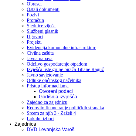
Obrasci
Ostali dokumenti
Pozivi
Proračun
Sjednice vijeća
Službeni glasnik
Ugovori
Projekti
Evidencija komunalne infrastrukture
Civilna zaštita
Javna nabava
Održivo gospodarenje otpadom
Izvješća liste grupe birača Tihane Raguž
Javno savjetovanje
Odluke općinskog načelnika
Pristup informacijama
Otvoreni podaci
Godišnja izvješća
Zajedno za zajednicu
Redovito financiranje političkih stranaka
Srcem za njih 3 - Zaželi 4
Lokalni izbori
Zajednica
DVD Levanjska Varoš