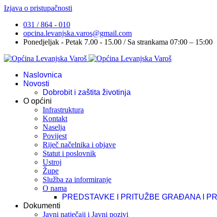
Izjava o pristupačnosti
031 / 864 - 010
opcina.levanjska.varos@gmail.com
Ponedjeljak - Petak 7.00 - 15.00 / Sa strankama 07:00 – 15:00
Naslovnica
Novosti
Dobrobit i zaštita životinja
O općini
Infrastruktura
Kontakt
Naselja
Povijest
Riječ načelnika i objave
Statut i poslovnik
Ustroj
Župe
Služba za informiranje
O nama
PREDSTAVKE I PRITUŽBE GRAĐANA I P
Dokumenti
Javni natječaji i Javni pozivi