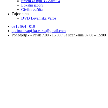
Srcem za njih 3 - Zaželi 4
Lokalni izbori
Civilna zaštita
Zajednica
DVD Levanjska Varoš
031 / 864 - 010
opcina.levanjska.varos@gmail.com
Ponedjeljak - Petak 7.00 - 15.00 / Sa strankama 07:00 – 15:00