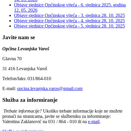
Objave sjednice Općinskog vijeća - 6. sjednica 2025. godina
12. 05. 2026
Objave sjednice Općinskog vijeća - 3. sjednica
28. 10. 2025
Objave sjednice Općinskog vijeća - 4. sjednica
28. 10. 2025
Objave sjednice Općinskog vijeća - 5. sjednica
28. 10. 2025
Javite nam se
Općina Levanjska Varoš
Glavna 70
31 416 Levanjska Varoš
Telefon/faks: 031/864-010
E-mail:
opcina.levanjska.varos@gmail.com
Služba za informiranje
Trebate informacije?
Ukoliko trebate informacije koje ne možete
pronaći na stranicama, javite se službeniku za informiranje:
Valentina Zaklanović na 031 / 864 - 010 ili na
e-mail
.