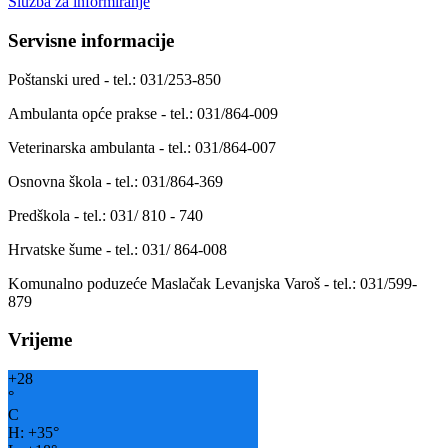
Služba za informiranje
Servisne informacije
Poštanski ured - tel.: 031/253-850
Ambulanta opće prakse - tel.: 031/864-009
Veterinarska ambulanta - tel.: 031/864-007
Osnovna škola - tel.: 031/864-369
Predškola - tel.: 031/ 810 - 740
Hrvatske šume - tel.: 031/ 864-008
Komunalno poduzeće Maslačak Levanjska Varoš - tel.: 031/599-
879
Vrijeme
+
28
°
C
H:
+
35°