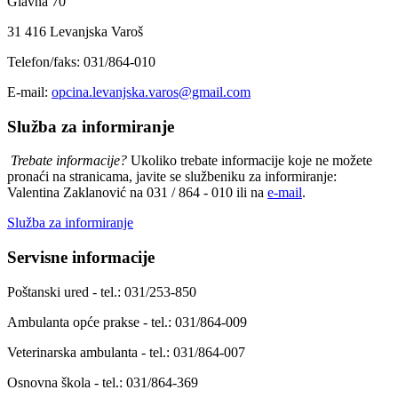
Glavna 70
31 416 Levanjska Varoš
Telefon/faks: 031/864-010
E-mail:
opcina.levanjska.varos@gmail.com
Služba za informiranje
Trebate informacije?
Ukoliko trebate informacije koje ne možete
pronaći na stranicama, javite se službeniku za informiranje:
Valentina Zaklanović na 031 / 864 - 010 ili na
e-mail
.
Služba za informiranje
Servisne informacije
Poštanski ured - tel.: 031/253-850
Ambulanta opće prakse - tel.: 031/864-009
Veterinarska ambulanta - tel.: 031/864-007
Osnovna škola - tel.: 031/864-369