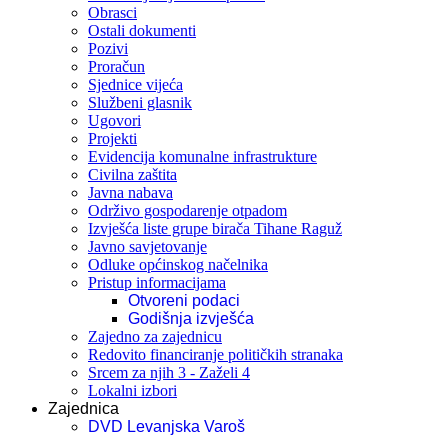
Obrasci
Ostali dokumenti
Pozivi
Proračun
Sjednice vijeća
Službeni glasnik
Ugovori
Projekti
Evidencija komunalne infrastrukture
Civilna zaštita
Javna nabava
Održivo gospodarenje otpadom
Izvješća liste grupe birača Tihane Raguž
Javno savjetovanje
Odluke općinskog načelnika
Pristup informacijama
Otvoreni podaci
Godišnja izvješća
Zajedno za zajednicu
Redovito financiranje političkih stranaka
Srcem za njih 3 - Zaželi 4
Lokalni izbori
Zajednica
DVD Levanjska Varoš