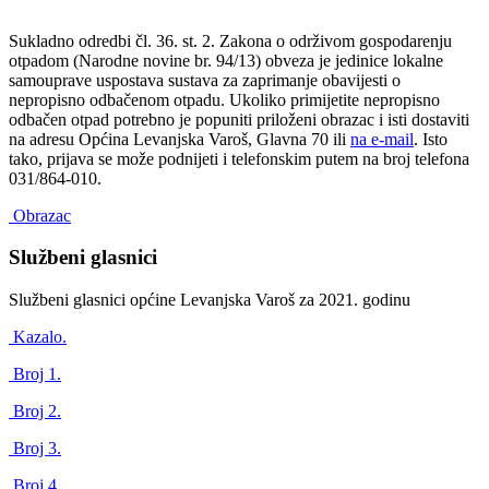
Sukladno odredbi čl. 36. st. 2. Zakona o održivom gospodarenju
otpadom (Narodne novine br. 94/13) obveza je jedinice lokalne
samouprave uspostava sustava za zaprimanje obavijesti o
nepropisno odbačenom otpadu. Ukoliko primijetite nepropisno
odbačen otpad potrebno je popuniti priloženi obrazac i isti dostaviti
na adresu Općina Levanjska Varoš, Glavna 70 ili
na e-mail
. Isto
tako, prijava se može podnijeti i telefonskim putem na broj telefona
031/864-010.
Obrazac
Službeni glasnici
Službeni glasnici općine Levanjska Varoš za 2021. godinu
Kazalo.
Broj 1.
Broj 2.
Broj 3.
Broj 4.