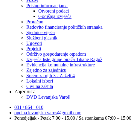
Pozivi
Pristup informacijama
Otvoreni podaci
Godišnja izvješća
Proračun
Redovito financiranje političkih stranaka
Sjednice vijeća
Službeni glasnik
Ugovori
Projekti
Održivo gospodarenje otpadom
Izvješća liste grupe birača Tihane Raguž
Evidencija komunalne infrastrukture
Zajedno za zajednicu
Srcem za njih 3 - Zaželi 4
Lokalni izbori
Civilna zaštita
Zajednica
DVD Levanjska Varoš
031 / 864 - 010
opcina.levanjska.varos@gmail.com
Ponedjeljak - Petak 7.00 - 15.00 / Sa strankama 07:00 – 15:00