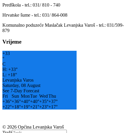
Predškola - tel.: 031/ 810 - 740
Hrvatske šume - tel.: 031/ 864-008
Komunalno poduzeće Maslačak Levanjska Varoš - tel.: 031/599-
879
Vrijeme
+
33
°
C
H:
+
33°
L:
+
18°
Levanjska Varos
Saturday, 08 August
See 7-Day Forecast
Fri
Sun
Mon
Tue
Wed
Thu
+
36°
+
36°
+
40°
+
40°
+
35°
+
37°
+
22°
+
18°
+
19°
+
21°
+
23°
+
17°
© 2026 Općina Levanjska Varoš
Traži