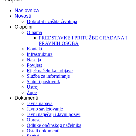
Naslovnica
Novosti
Dobrobit i zaštita životinja
O općini
O nama
PREDSTAVKE I PRITUŽBE GRAĐANA I
PRAVNIH OSOBA
Kontakt
Infrastruktura
Naselja
Povijest
Riječ načelnika i objave
Služba za informiranje
Statut i poslovnik
Ustroj
Župe
Dokumenti
Javna nabava
Javno savjetovanje
Javni natječaji i Javni pozivi
Obrasci
Odluke općinskog načelnika
Ostali dokumenti