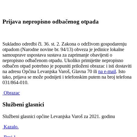
Prijava nepropisno odbačenog otpada
Sukladno odredbi čl. 36. st. 2. Zakona o održivom gospodarenju
otpadom (Narodne novine br. 94/13) obveza je jedinice lokalne
samouprave uspostava sustava za zaprimanje obavijesti o
nepropisno odbačenom otpadu. Ukoliko primijetite nepropisno
odbačen otpad potrebno je popuniti priloženi obrazac i isti dostaviti
na adresu Općina Levanjska Varoš, Glavna 70 ili
na e-mail
. Isto
tako, prijava se može podnijeti i telefonskim putem na broj telefona
031/864-010.
Obrazac
Službeni glasnici
Službeni glasnici općine Levanjska Varoš za 2021. godinu
Kazalo.