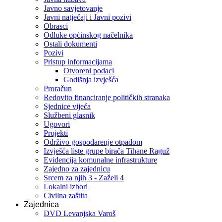
Javno savjetovanje
Javni natječaji i Javni pozivi
Obrasci
Odluke općinskog načelnika
Ostali dokumenti
Pozivi
Pristup informacijama
Otvoreni podaci
Godišnja izvješća
Proračun
Redovito financiranje političkih stranaka
Sjednice vijeća
Službeni glasnik
Ugovori
Projekti
Održivo gospodarenje otpadom
Izvješća liste grupe birača Tihane Raguž
Evidencija komunalne infrastrukture
Zajedno za zajednicu
Srcem za njih 3 - Zaželi 4
Lokalni izbori
Civilna zaštita
Zajednica
DVD Levanjska Varoš