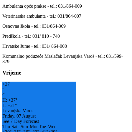
Ambulanta opće prakse - tel.: 031/864-009
Veterinarska ambulanta - tel.: 031/864-007
Osnovna škola - tel.: 031/864-369
Predškola - tel.: 031/ 810 - 740
Hrvatske šume - tel.: 031/ 864-008
Komunalno poduzeće Maslačak Levanjska Varoš - tel.: 031/599-
879
Vrijeme
+
37
°
C
H:
+
37°
L:
+
21°
Levanjska Varos
Friday, 07 August
See 7-Day Forecast
Thu
Sat
Sun
Mon
Tue
Wed
+
39°
+
35°
+
36°
+
39°
+
41°
+
39°