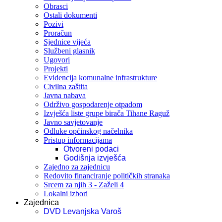
Obrasci
Ostali dokumenti
Pozivi
Proračun
Sjednice vijeća
Službeni glasnik
Ugovori
Projekti
Evidencija komunalne infrastrukture
Civilna zaštita
Javna nabava
Održivo gospodarenje otpadom
Izvješća liste grupe birača Tihane Raguž
Javno savjetovanje
Odluke općinskog načelnika
Pristup informacijama
Otvoreni podaci
Godišnja izvješća
Zajedno za zajednicu
Redovito financiranje političkih stranaka
Srcem za njih 3 - Zaželi 4
Lokalni izbori
Zajednica
DVD Levanjska Varoš