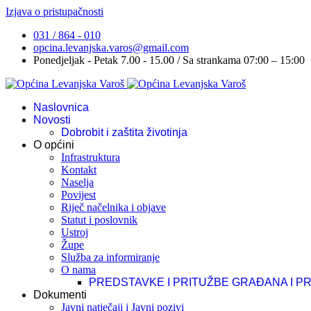
Izjava o pristupačnosti
031 / 864 - 010
opcina.levanjska.varos@gmail.com
Ponedjeljak - Petak 7.00 - 15.00 / Sa strankama 07:00 – 15:00
Naslovnica
Novosti
Dobrobit i zaštita životinja
O općini
Infrastruktura
Kontakt
Naselja
Povijest
Riječ načelnika i objave
Statut i poslovnik
Ustroj
Župe
Služba za informiranje
O nama
PREDSTAVKE I PRITUŽBE GRAĐANA I P
Dokumenti
Javni natječaji i Javni pozivi