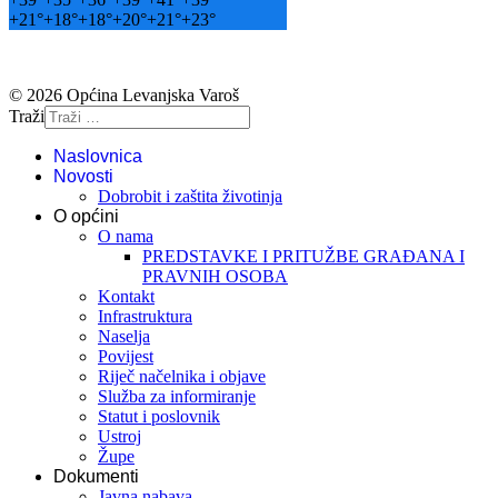
+
21°
+
18°
+
18°
+
20°
+
21°
+
23°
© 2026 Općina Levanjska Varoš
Traži
Naslovnica
Novosti
Dobrobit i zaštita životinja
O općini
O nama
PREDSTAVKE I PRITUŽBE GRAĐANA I
PRAVNIH OSOBA
Kontakt
Infrastruktura
Naselja
Povijest
Riječ načelnika i objave
Služba za informiranje
Statut i poslovnik
Ustroj
Župe
Dokumenti
Javna nabava