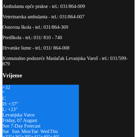
Ambulanta opće prakse - tel.: 031/864-009
Veterinarska ambulanta - tel.: 031/864-007
Osnovna škola - tel.: 031/864-369
Predškola - tel.: 031/ 810 - 740
Hrvatske šume - tel.: 031/ 864-008
Komunalno poduzeće Maslačak Levanjska Varoš - tel.: 031/599-
879
Vrijeme
+
32
°
C
H:
+
37°
L:
+
23°
Levanjska Varos
Friday, 07 August
See 7-Day Forecast
Sat
Sun
Mon
Tue
Wed
Thu
+
33°
+
36°
+
39°
+
41°
+
40°
+
40°