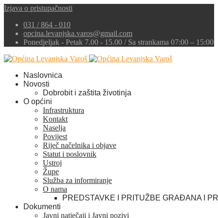
Izjava o pristupačnosti
031 / 864 - 010
opcina.levanjska.varos@gmail.com
Ponedjeljak - Petak 7.00 - 15.00 / Sa strankama 07:00 – 15:00
Naslovnica
Novosti
Dobrobit i zaštita životinja
O općini
Infrastruktura
Kontakt
Naselja
Povijest
Riječ načelnika i objave
Statut i poslovnik
Ustroj
Župe
Služba za informiranje
O nama
PREDSTAVKE I PRITUŽBE GRAĐANA I P
Dokumenti
Javni natječaji i Javni pozivi