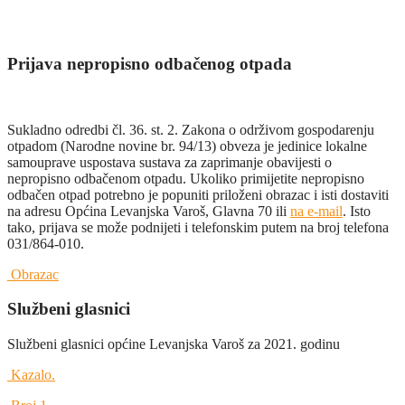
Prijava nepropisno odbačenog otpada
Sukladno odredbi čl. 36. st. 2. Zakona o održivom gospodarenju
otpadom (Narodne novine br. 94/13) obveza je jedinice lokalne
samouprave uspostava sustava za zaprimanje obavijesti o
nepropisno odbačenom otpadu. Ukoliko primijetite nepropisno
odbačen otpad potrebno je popuniti priloženi obrazac i isti dostaviti
na adresu Općina Levanjska Varoš, Glavna 70 ili
na e-mail
. Isto
tako, prijava se može podnijeti i telefonskim putem na broj telefona
031/864-010.
Obrazac
Službeni glasnici
Službeni glasnici općine Levanjska Varoš za 2021. godinu
Kazalo.