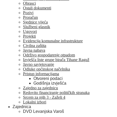
Obrasci
Ostali dokumenti
Pozivi
Proračun
Sjednice vijeća
Službeni glasnik
Ugovori
Projekti
Evidencija komunalne infrastrukture
Civilna zaštita
Javna nabava
Održivo gospodarenje otpadom
Izvješća liste grupe birača Tihane Raguž
Javno savjetovanje
Odluke općinskog načelnika
Pristup informacijama
Otvoreni podaci
Godišnja izvješća
Zajedno za zajednicu
Redovito financiranje političkih stranaka
Srcem za njih 3 - Zaželi 4
Lokalni izbori
Zajednica
DVD Levanjska Varoš