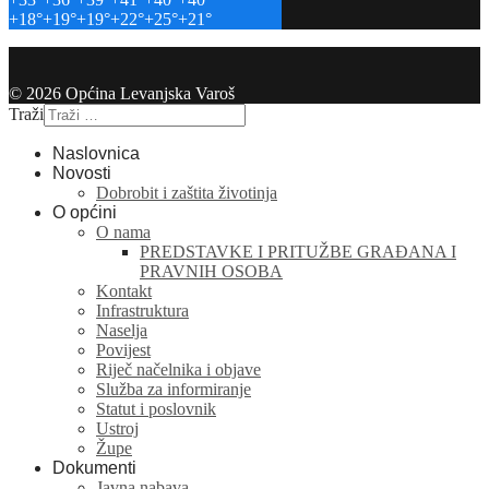
+
18°
+
19°
+
19°
+
22°
+
25°
+
21°
© 2026 Općina Levanjska Varoš
Traži
Naslovnica
Novosti
Dobrobit i zaštita životinja
O općini
O nama
PREDSTAVKE I PRITUŽBE GRAĐANA I
PRAVNIH OSOBA
Kontakt
Infrastruktura
Naselja
Povijest
Riječ načelnika i objave
Služba za informiranje
Statut i poslovnik
Ustroj
Župe
Dokumenti
Javna nabava