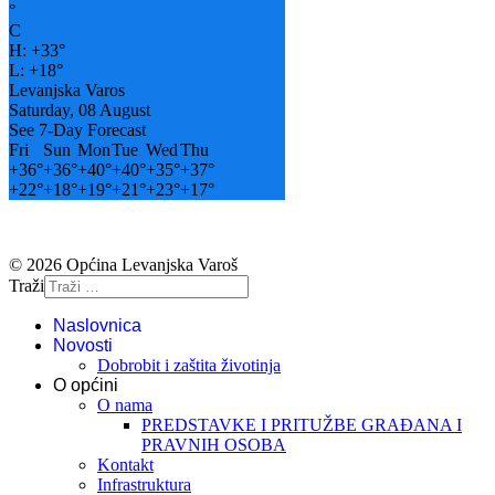
°
C
H:
+
33°
L:
+
18°
Levanjska Varos
Saturday, 08 August
See 7-Day Forecast
Fri
Sun
Mon
Tue
Wed
Thu
+
36°
+
36°
+
40°
+
40°
+
35°
+
37°
+
22°
+
18°
+
19°
+
21°
+
23°
+
17°
© 2026 Općina Levanjska Varoš
Traži
Naslovnica
Novosti
Dobrobit i zaštita životinja
O općini
O nama
PREDSTAVKE I PRITUŽBE GRAĐANA I
PRAVNIH OSOBA
Kontakt
Infrastruktura