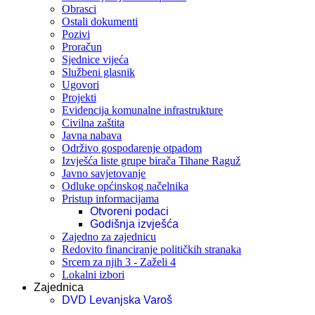
Obrasci
Ostali dokumenti
Pozivi
Proračun
Sjednice vijeća
Službeni glasnik
Ugovori
Projekti
Evidencija komunalne infrastrukture
Civilna zaštita
Javna nabava
Održivo gospodarenje otpadom
Izvješća liste grupe birača Tihane Raguž
Javno savjetovanje
Odluke općinskog načelnika
Pristup informacijama
Otvoreni podaci
Godišnja izvješća
Zajedno za zajednicu
Redovito financiranje političkih stranaka
Srcem za njih 3 - Zaželi 4
Lokalni izbori
Zajednica
DVD Levanjska Varoš