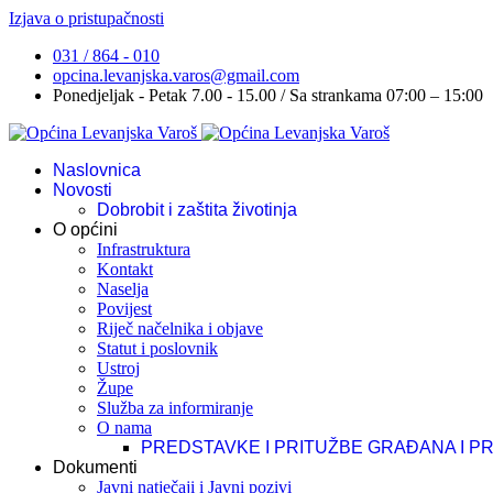
Izjava o pristupačnosti
031 / 864 - 010
opcina.levanjska.varos@gmail.com
Ponedjeljak - Petak 7.00 - 15.00 / Sa strankama 07:00 – 15:00
Naslovnica
Novosti
Dobrobit i zaštita životinja
O općini
Infrastruktura
Kontakt
Naselja
Povijest
Riječ načelnika i objave
Statut i poslovnik
Ustroj
Župe
Služba za informiranje
O nama
PREDSTAVKE I PRITUŽBE GRAĐANA I P
Dokumenti
Javni natječaji i Javni pozivi