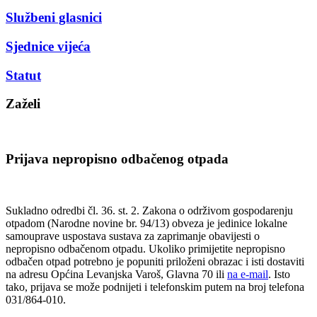
Službeni glasnici
Sjednice vijeća
Statut
Zaželi
Prijava nepropisno odbačenog otpada
Sukladno odredbi čl. 36. st. 2. Zakona o održivom gospodarenju
otpadom (Narodne novine br. 94/13) obveza je jedinice lokalne
samouprave uspostava sustava za zaprimanje obavijesti o
nepropisno odbačenom otpadu. Ukoliko primijetite nepropisno
odbačen otpad potrebno je popuniti priloženi obrazac i isti dostaviti
na adresu Općina Levanjska Varoš, Glavna 70 ili
na e-mail
. Isto
tako, prijava se može podnijeti i telefonskim putem na broj telefona
031/864-010.