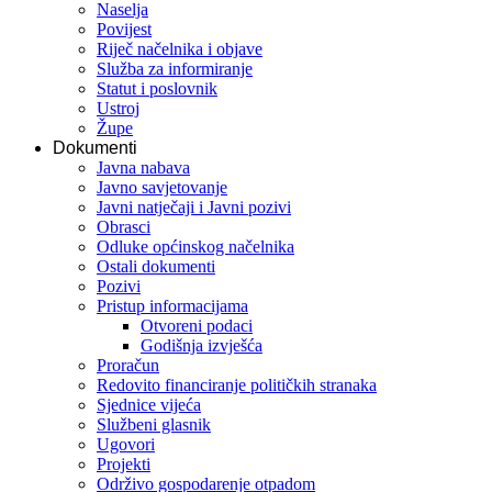
Naselja
Povijest
Riječ načelnika i objave
Služba za informiranje
Statut i poslovnik
Ustroj
Župe
Dokumenti
Javna nabava
Javno savjetovanje
Javni natječaji i Javni pozivi
Obrasci
Odluke općinskog načelnika
Ostali dokumenti
Pozivi
Pristup informacijama
Otvoreni podaci
Godišnja izvješća
Proračun
Redovito financiranje političkih stranaka
Sjednice vijeća
Službeni glasnik
Ugovori
Projekti
Održivo gospodarenje otpadom