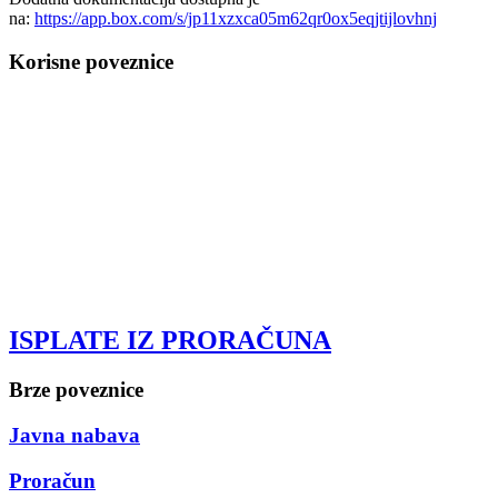
na:
https://app.box.com/s/jp11xzxca05m62qr0ox5eqjtijlovhnj
Korisne poveznice
ISPLATE IZ PRORAČUNA
Brze poveznice
Javna nabava
Proračun