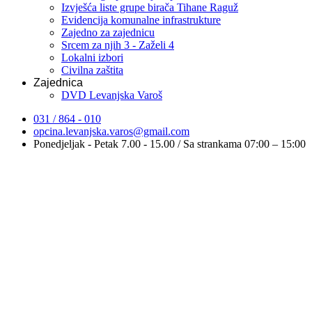
Izvješća liste grupe birača Tihane Raguž
Evidencija komunalne infrastrukture
Zajedno za zajednicu
Srcem za njih 3 - Zaželi 4
Lokalni izbori
Civilna zaštita
Zajednica
DVD Levanjska Varoš
031 / 864 - 010
opcina.levanjska.varos@gmail.com
Ponedjeljak - Petak 7.00 - 15.00 / Sa strankama 07:00 – 15:00