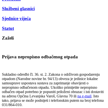
Službeni glasnici
Sjednice vijeća
Statut
Zaželi
Prijava nepropisno odbačenog otpada
Sukladno odredbi čl. 36. st. 2. Zakona o održivom gospodarenju
otpadom (Narodne novine br. 94/13) obveza je jedinice lokalne
samouprave uspostava sustava za zaprimanje obavijesti o
nepropisno odbačenom otpadu. Ukoliko primijetite nepropisno
odbačen otpad potrebno je popuniti priloženi obrazac i isti dostaviti
na adresu Općina Levanjska Varoš, Glavna 70 ili
na e-mail
. Isto
tako, prijava se može podnijeti i telefonskim putem na broj telefona
031/864-010.