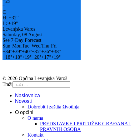
+
29
°
C
H:
+
32°
L:
+
19°
Levanjska Varos
Saturday, 08 August
See 7-Day Forecast
Sun
Mon
Tue
Wed
Thu
Fri
+
34°
+
39°
+
40°
+
35°
+
36°
+
38°
+
18°
+
18°
+
19°
+
20°
+
17°
+
19°
© 2026 Općina Levanjska Varoš
Traži
Naslovnica
Novosti
Dobrobit i zaštita životinja
O općini
O nama
PREDSTAVKE I PRITUŽBE GRAĐANA I
PRAVNIH OSOBA
Kontakt