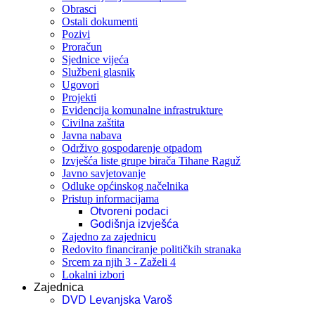
Obrasci
Ostali dokumenti
Pozivi
Proračun
Sjednice vijeća
Službeni glasnik
Ugovori
Projekti
Evidencija komunalne infrastrukture
Civilna zaštita
Javna nabava
Održivo gospodarenje otpadom
Izvješća liste grupe birača Tihane Raguž
Javno savjetovanje
Odluke općinskog načelnika
Pristup informacijama
Otvoreni podaci
Godišnja izvješća
Zajedno za zajednicu
Redovito financiranje političkih stranaka
Srcem za njih 3 - Zaželi 4
Lokalni izbori
Zajednica
DVD Levanjska Varoš