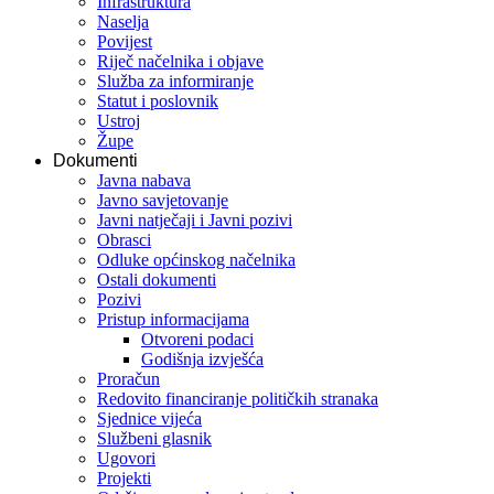
Infrastruktura
Naselja
Povijest
Riječ načelnika i objave
Služba za informiranje
Statut i poslovnik
Ustroj
Župe
Dokumenti
Javna nabava
Javno savjetovanje
Javni natječaji i Javni pozivi
Obrasci
Odluke općinskog načelnika
Ostali dokumenti
Pozivi
Pristup informacijama
Otvoreni podaci
Godišnja izvješća
Proračun
Redovito financiranje političkih stranaka
Sjednice vijeća
Službeni glasnik
Ugovori
Projekti