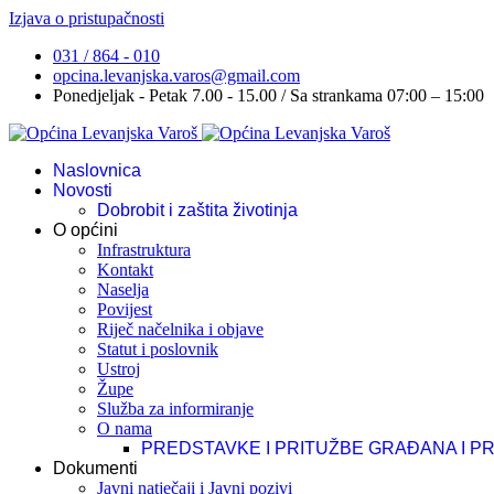
Izjava o pristupačnosti
031 / 864 - 010
opcina.levanjska.varos@gmail.com
Ponedjeljak - Petak 7.00 - 15.00 / Sa strankama 07:00 – 15:00
Naslovnica
Novosti
Dobrobit i zaštita životinja
O općini
Infrastruktura
Kontakt
Naselja
Povijest
Riječ načelnika i objave
Statut i poslovnik
Ustroj
Župe
Služba za informiranje
O nama
PREDSTAVKE I PRITUŽBE GRAĐANA I P
Dokumenti
Javni natječaji i Javni pozivi