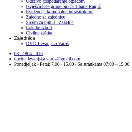
Održivo gospodarenje otpadom
Izvješća liste grupe birača Tihane Raguž
Evidencija komunalne infrastrukture
Zajedno za zajednicu
Srcem za njih 3 - Zaželi 4
Lokalni izbori
Civilna zaštita
Zajednica
DVD Levanjska Varoš
031 / 864 - 010
opcina.levanjska.varos@gmail.com
Ponedjeljak - Petak 7.00 - 15.00 / Sa strankama 07:00 – 15:00