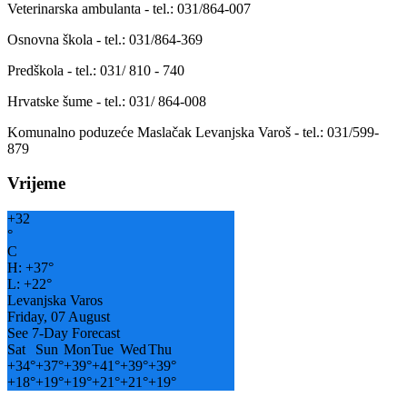
Veterinarska ambulanta - tel.: 031/864-007
Osnovna škola - tel.: 031/864-369
Predškola - tel.: 031/ 810 - 740
Hrvatske šume - tel.: 031/ 864-008
Komunalno poduzeće Maslačak Levanjska Varoš - tel.: 031/599-
879
Vrijeme
+
32
°
C
H:
+
37°
L:
+
22°
Levanjska Varos
Friday, 07 August
See 7-Day Forecast
Sat
Sun
Mon
Tue
Wed
Thu
+
34°
+
37°
+
39°
+
41°
+
39°
+
39°
+
18°
+
19°
+
19°
+
21°
+
21°
+
19°