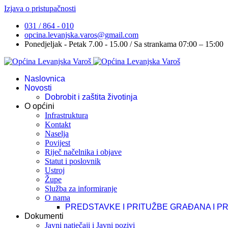
Izjava o pristupačnosti
031 / 864 - 010
opcina.levanjska.varos@gmail.com
Ponedjeljak - Petak 7.00 - 15.00 / Sa strankama 07:00 – 15:00
Naslovnica
Novosti
Dobrobit i zaštita životinja
O općini
Infrastruktura
Kontakt
Naselja
Povijest
Riječ načelnika i objave
Statut i poslovnik
Ustroj
Župe
Služba za informiranje
O nama
PREDSTAVKE I PRITUŽBE GRAĐANA I P
Dokumenti
Javni natječaji i Javni pozivi