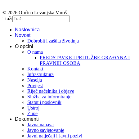
© 2026 Općina Levanjska Varoš
Traži
Naslovnica
Novosti
Dobrobit i zaštita životinja
O općini
O nama
PREDSTAVKE I PRITUŽBE GRAĐANA I
PRAVNIH OSOBA
Kontakt
Infrastruktura
Naselja
Povijest
Riječ načelnika i objave
Služba za informiranje
Statut i poslovnik
Ustroj
Župe
Dokumenti
Javna nabava
Javno savjetovanje
Javni natječaji i Javni pozivi