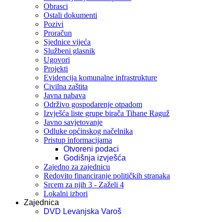
Obrasci
Ostali dokumenti
Pozivi
Proračun
Sjednice vijeća
Službeni glasnik
Ugovori
Projekti
Evidencija komunalne infrastrukture
Civilna zaštita
Javna nabava
Održivo gospodarenje otpadom
Izvješća liste grupe birača Tihane Raguž
Javno savjetovanje
Odluke općinskog načelnika
Pristup informacijama
Otvoreni podaci
Godišnja izvješća
Zajedno za zajednicu
Redovito financiranje političkih stranaka
Srcem za njih 3 - Zaželi 4
Lokalni izbori
Zajednica
DVD Levanjska Varoš