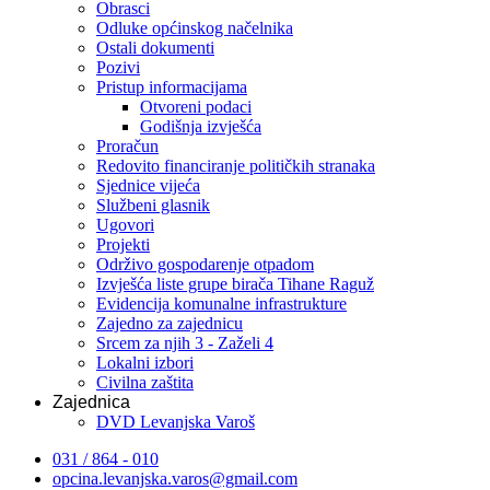
Obrasci
Odluke općinskog načelnika
Ostali dokumenti
Pozivi
Pristup informacijama
Otvoreni podaci
Godišnja izvješća
Proračun
Redovito financiranje političkih stranaka
Sjednice vijeća
Službeni glasnik
Ugovori
Projekti
Održivo gospodarenje otpadom
Izvješća liste grupe birača Tihane Raguž
Evidencija komunalne infrastrukture
Zajedno za zajednicu
Srcem za njih 3 - Zaželi 4
Lokalni izbori
Civilna zaštita
Zajednica
DVD Levanjska Varoš
031 / 864 - 010
opcina.levanjska.varos@gmail.com