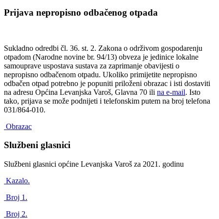
Prijava nepropisno odbačenog otpada
Sukladno odredbi čl. 36. st. 2. Zakona o održivom gospodarenju
otpadom (Narodne novine br. 94/13) obveza je jedinice lokalne
samouprave uspostava sustava za zaprimanje obavijesti o
nepropisno odbačenom otpadu. Ukoliko primijetite nepropisno
odbačen otpad potrebno je popuniti priloženi obrazac i isti dostaviti
na adresu Općina Levanjska Varoš, Glavna 70 ili
na e-mail
. Isto
tako, prijava se može podnijeti i telefonskim putem na broj telefona
031/864-010.
Obrazac
Službeni glasnici
Službeni glasnici općine Levanjska Varoš za 2021. godinu
Kazalo.
Broj 1.
Broj 2.