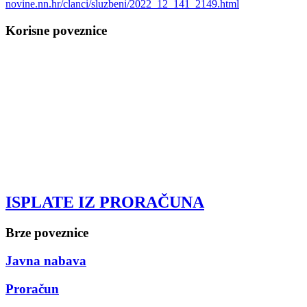
novine.nn.hr/clanci/sluzbeni/2022_12_141_2149.html
Korisne poveznice
ISPLATE IZ PRORAČUNA
Brze poveznice
Javna nabava
Proračun