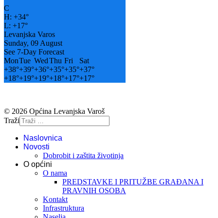
C
H:
+
34°
L:
+
17°
Levanjska Varos
Sunday, 09 August
See 7-Day Forecast
Mon
Tue
Wed
Thu
Fri
Sat
+
38°
+
39°
+
36°
+
35°
+
35°
+
37°
+
18°
+
19°
+
19°
+
18°
+
17°
+
17°
© 2026 Općina Levanjska Varoš
Traži
Naslovnica
Novosti
Dobrobit i zaštita životinja
O općini
O nama
PREDSTAVKE I PRITUŽBE GRAĐANA I
PRAVNIH OSOBA
Kontakt
Infrastruktura
Naselja