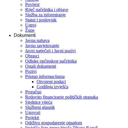
Povijest
Riječ načelnika i objave
Služba za informiranje
Statut i poslovnik
Ustroj
Župe
Dokumenti
Javna nabava
Javno savjetovanje
Javni natječaji i Javni pozivi
Obrasci
Odluke općinskog načelnika
Ostali dokumenti
Pozivi
Pristup informacijama
Otvoreni podaci
Godišnja izvješća
Proračun
Redovito financiranje političkih stranaka
Sjednice vijeća
Službeni glasnik
Ugovori
Projekti
Održivo gospodarenje otpadom
Izvješća liste grupe birača Tihane Raguž