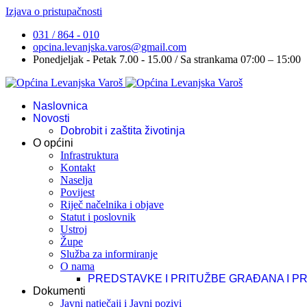
Izjava o pristupačnosti
031 / 864 - 010
opcina.levanjska.varos@gmail.com
Ponedjeljak - Petak 7.00 - 15.00 / Sa strankama 07:00 – 15:00
Naslovnica
Novosti
Dobrobit i zaštita životinja
O općini
Infrastruktura
Kontakt
Naselja
Povijest
Riječ načelnika i objave
Statut i poslovnik
Ustroj
Župe
Služba za informiranje
O nama
PREDSTAVKE I PRITUŽBE GRAĐANA I P
Dokumenti
Javni natječaji i Javni pozivi