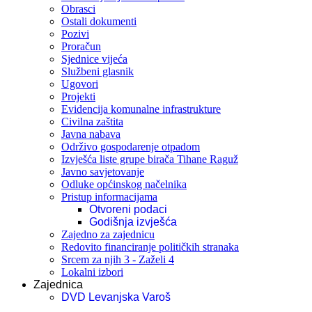
Obrasci
Ostali dokumenti
Pozivi
Proračun
Sjednice vijeća
Službeni glasnik
Ugovori
Projekti
Evidencija komunalne infrastrukture
Civilna zaštita
Javna nabava
Održivo gospodarenje otpadom
Izvješća liste grupe birača Tihane Raguž
Javno savjetovanje
Odluke općinskog načelnika
Pristup informacijama
Otvoreni podaci
Godišnja izvješća
Zajedno za zajednicu
Redovito financiranje političkih stranaka
Srcem za njih 3 - Zaželi 4
Lokalni izbori
Zajednica
DVD Levanjska Varoš