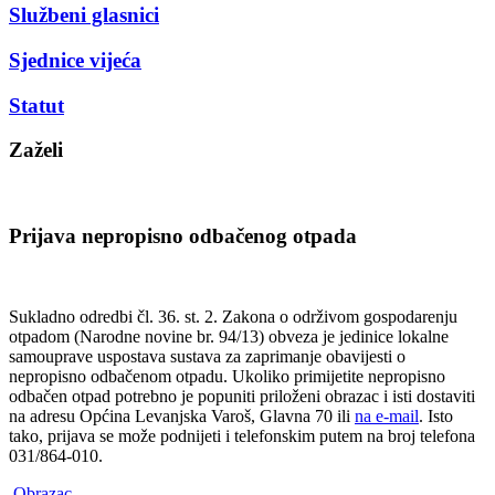
Službeni glasnici
Sjednice vijeća
Statut
Zaželi
Prijava nepropisno odbačenog otpada
Sukladno odredbi čl. 36. st. 2. Zakona o održivom gospodarenju
otpadom (Narodne novine br. 94/13) obveza je jedinice lokalne
samouprave uspostava sustava za zaprimanje obavijesti o
nepropisno odbačenom otpadu. Ukoliko primijetite nepropisno
odbačen otpad potrebno je popuniti priloženi obrazac i isti dostaviti
na adresu Općina Levanjska Varoš, Glavna 70 ili
na e-mail
. Isto
tako, prijava se može podnijeti i telefonskim putem na broj telefona
031/864-010.
Obrazac