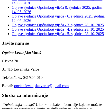
14. 05. 2026
Objave sjednice Općinskog vijeća 8. sjednica 2025. godina
14. 05. 2026
Objave sjednice Općinskog vijeća - 6. sjednica 2025. godina
12. 05. 2026
Objave sjednice Općinskog vijeća - 3. sjednica
28. 10. 2025
Objave sjednice Općinskog vijeća - 4. sjednica
28. 10. 2025
Objave sjednice Općinskog vijeća - 5. sjednica
28. 10. 2025
Javite nam se
Općina Levanjska Varoš
Glavna 70
31 416 Levanjska Varoš
Telefon/faks: 031/864-010
E-mail:
opcina.levanjska.varos@gmail.com
Služba za informiranje
Trebate informacije?
Ukoliko trebate informacije koje ne možete
pronaći na stranicama, javite se službeniku za informiranje: