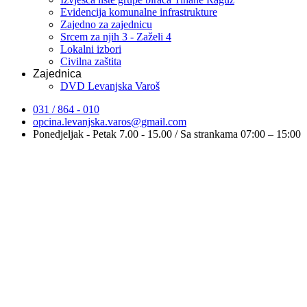
Evidencija komunalne infrastrukture
Zajedno za zajednicu
Srcem za njih 3 - Zaželi 4
Lokalni izbori
Civilna zaštita
Zajednica
DVD Levanjska Varoš
031 / 864 - 010
opcina.levanjska.varos@gmail.com
Ponedjeljak - Petak 7.00 - 15.00 / Sa strankama 07:00 – 15:00