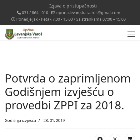
Izjava o pristupačnosti
031 / 864 - 010
opcina.levanjska.varos@gmail.com
Ponedjeljak - Petak 7.00 - 15.00 / Sa strankama 07:00 – 15:00
Potvrda o zaprimljenom
Godišnjem izvješću o
provedbi ZPPI za 2018.
Godišnja izvješća
23. 01. 2019