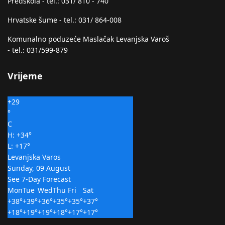
Predškola - tel.: 031/ 810 - 740
Hrvatske šume - tel.: 031/ 864-008
Komunalno poduzeće Maslačak Levanjska Varoš
- tel.: 031/599-879
Vrijeme
+
29
°
C
H:
+
34°
L:
+
17°
Levanjska Varos
Sunday, 09 August
See 7-Day Forecast
Mon
Tue
Wed
Thu
Fri
Sat
+
38°
+
39°
+
36°
+
35°
+
35°
+
37°
+
18°
+
19°
+
19°
+
18°
+
17°
+
17°