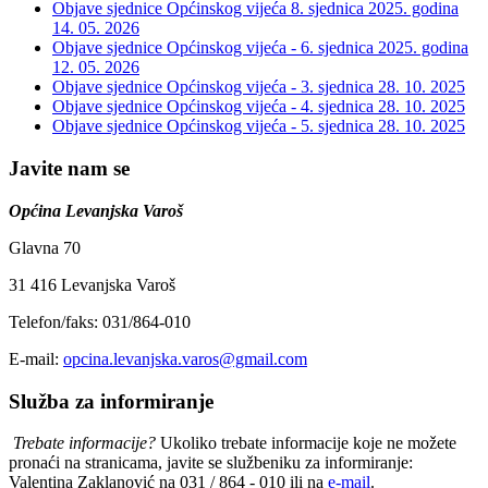
Objave sjednice Općinskog vijeća 8. sjednica 2025. godina
14. 05. 2026
Objave sjednice Općinskog vijeća - 6. sjednica 2025. godina
12. 05. 2026
Objave sjednice Općinskog vijeća - 3. sjednica
28. 10. 2025
Objave sjednice Općinskog vijeća - 4. sjednica
28. 10. 2025
Objave sjednice Općinskog vijeća - 5. sjednica
28. 10. 2025
Javite nam se
Općina Levanjska Varoš
Glavna 70
31 416 Levanjska Varoš
Telefon/faks: 031/864-010
E-mail:
opcina.levanjska.varos@gmail.com
Služba za informiranje
Trebate informacije?
Ukoliko trebate informacije koje ne možete
pronaći na stranicama, javite se službeniku za informiranje:
Valentina Zaklanović na 031 / 864 - 010 ili na
e-mail
.