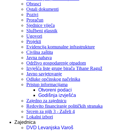
Obrasci
Ostali dokumenti
Pozivi
Proračun
Sjednice vijeća
Službeni glasnik
Ugovori
Projekti
Evidencija komunalne infrastrukture
Civilna zaštita
Javna nabava
Održivo gospodarenje otpadom
Izvješća liste grupe birača Tihane Raguž
Javno savjetovanje
Odluke općinskog načelnika
Pristup informacijama
Otvoreni podaci
Godišnja izvješća
Zajedno za zajednicu
Redovito financiranje političkih stranaka
Srcem za njih 3 - Zaželi 4
Lokalni izbori
Zajednica
DVD Levanjska Varoš