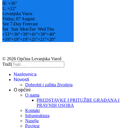
H:
+
36°
L:
+
22°
Levanjska Varos
Friday, 07 August
See 7-Day Forecast
Sat
Sun
Mon
Tue
Wed
Thu
+
33°
+
36°
+
39°
+
41°
+
39°
+
40°
+
19°
+
19°
+
19°
+
21°
+
21°
+
20°
© 2026 Općina Levanjska Varoš
Traži
Naslovnica
Novosti
Dobrobit i zaštita životinja
O općini
O nama
PREDSTAVKE I PRITUŽBE GRAĐANA I
PRAVNIH OSOBA
Kontakt
Infrastruktura
Naselja
Povijest