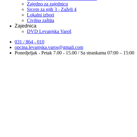
Zajedno za zajednicu
Srcem za njih 3 - Zaželi 4
Lokalni izbori
Civilna zaštita
Zajednica
DVD Levanjska Varoš
031 / 864 - 010
opcina.levanjska.varos@gmail.com
Ponedjeljak - Petak 7.00 - 15.00 / Sa strankama 07:00 – 15:00