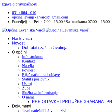
Izjava o pristupačnosti
031 / 864 - 010
opcina.levanjska.varos@gmail.com
Ponedjeljak - Petak 7.00 - 15.00 / Sa strankama 07:00 – 15:00
Naslovnica
Novosti
Dobrobit i zaštita životinja
O općini
Infrastruktura
Kontakt
Naselja
Povijest
Riječ načelnika i objave
Statut i poslovnik
Ustroj
Župe
Služba za informiranje
O nama
PREDSTAVKE I PRITUŽBE GRAĐANA I P
Dokumenti
Javni natječaji i Javni pozivi