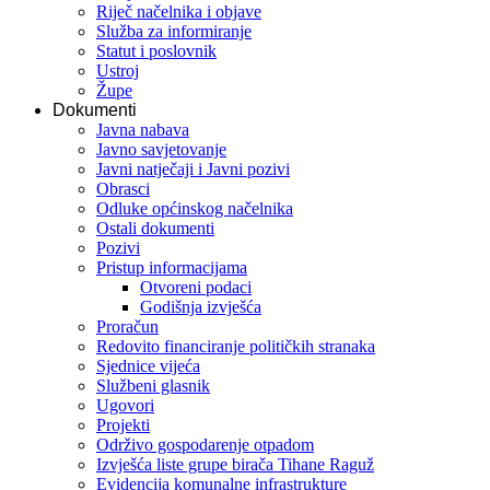
Riječ načelnika i objave
Služba za informiranje
Statut i poslovnik
Ustroj
Župe
Dokumenti
Javna nabava
Javno savjetovanje
Javni natječaji i Javni pozivi
Obrasci
Odluke općinskog načelnika
Ostali dokumenti
Pozivi
Pristup informacijama
Otvoreni podaci
Godišnja izvješća
Proračun
Redovito financiranje političkih stranaka
Sjednice vijeća
Službeni glasnik
Ugovori
Projekti
Održivo gospodarenje otpadom
Izvješća liste grupe birača Tihane Raguž
Evidencija komunalne infrastrukture