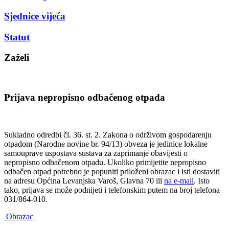
Sjednice vijeća
Statut
Zaželi
Prijava nepropisno odbačenog otpada
Sukladno odredbi čl. 36. st. 2. Zakona o održivom gospodarenju
otpadom (Narodne novine br. 94/13) obveza je jedinice lokalne
samouprave uspostava sustava za zaprimanje obavijesti o
nepropisno odbačenom otpadu. Ukoliko primijetite nepropisno
odbačen otpad potrebno je popuniti priloženi obrazac i isti dostaviti
na adresu Općina Levanjska Varoš, Glavna 70 ili
na e-mail
. Isto
tako, prijava se može podnijeti i telefonskim putem na broj telefona
031/864-010.
Obrazac