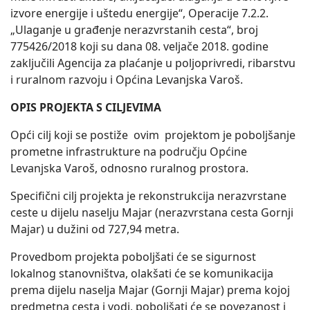
izvore energije i uštedu energije“, Operacije 7.2.2.
„Ulaganje u građenje nerazvrstanih cesta“, broj
775426/2018 koji su dana 08. veljače 2018. godine
zaključili Agencija za plaćanje u poljoprivredi, ribarstvu
i ruralnom razvoju i Općina Levanjska Varoš.
OPIS PROJEKTA S CILJEVIMA
Opći cilj koji se postiže ovim projektom je poboljšanje
prometne infrastrukture na području Općine
Levanjska Varoš, odnosno ruralnog prostora.
Specifični cilj projekta je rekonstrukcija nerazvrstane
ceste u dijelu naselju Majar (nerazvrstana cesta Gornji
Majar) u dužini od 727,94 metra.
Provedbom projekta poboljšati će se sigurnost
lokalnog stanovništva, olakšati će se komunikacija
prema dijelu naselja Majar (Gornji Majar) prema kojoj
predmetna cesta i vodi, poboljšati će se povezanost i