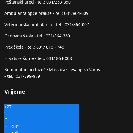
Poštanski ured - tel.: 031/253-850
Ambulanta opće prakse - tel.: 031/864-009
Veterinarska ambulanta - tel.: 031/864-007
Osnovna škola - tel.: 031/864-369
Predškola - tel.: 031/ 810 - 740
Hrvatske šume - tel.: 031/ 864-008
Komunalno poduzeće Maslačak Levanjska Varoš
- tel.: 031/599-879
Vrijeme
+
27
°
C
H:
+
33°
L:
+
19°