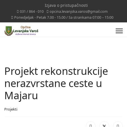
Izjava o pristupačnosti
031 / 864 - 010
opcina.levanjska.varos@gmail.com
Ponedjeljak - Petak 7.00 - 15.00 / Sa strankama 07:00 – 15:00
Projekt rekonstrukcije
nerazvrstane ceste u
Majaru
Projekti