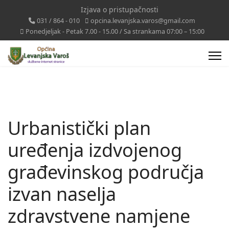
Izjava o pristupačnosti
031 / 864 - 010
opcina.levanjska.varos@gmail.com
Ponedjeljak - Petak 7.00 - 15.00 / Sa strankama 07:00 – 15:00
Urbanistički plan
uređenja izdvojenog
građevinskog područja
izvan naselja
zdravstvene namjene