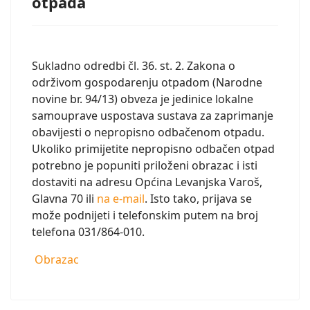
otpada
Sukladno odredbi čl. 36. st. 2. Zakona o
održivom gospodarenju otpadom (Narodne
novine br. 94/13) obveza je jedinice lokalne
samouprave uspostava sustava za zaprimanje
obavijesti o nepropisno odbačenom otpadu.
Ukoliko primijetite nepropisno odbačen otpad
potrebno je popuniti priloženi obrazac i isti
dostaviti na adresu Općina Levanjska Varoš,
Glavna 70 ili
na e-mail
. Isto tako, prijava se
može podnijeti i telefonskim putem na broj
telefona 031/864-010.
Obrazac