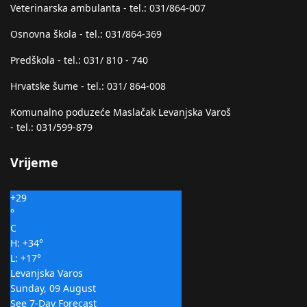
Veterinarska ambulanta - tel.: 031/864-007
Osnovna škola - tel.: 031/864-369
Predškola - tel.: 031/ 810 - 740
Hrvatske šume - tel.: 031/ 864-008
Komunalno poduzeće Maslačak Levanjska Varoš
- tel.: 031/599-879
Vrijeme
+
29
°
C
H:
+
34°
L:
+
17°
Levanjska Varos
Sunday, 09 August
See 7-Day Forecast