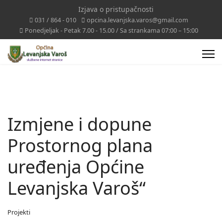
Izjava o pristupačnosti
031 / 864 - 010
opcina.levanjska.varos@gmail.com
Ponedjeljak - Petak 7.00 - 15.00 / Sa strankama 07:00 – 15:00
Izmjene i dopune
Prostornog plana
uređenja Općine
Levanjska Varoš“
Projekti