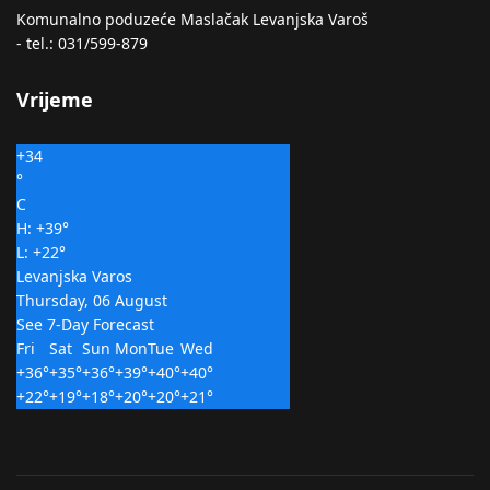
Komunalno poduzeće Maslačak Levanjska Varoš
- tel.: 031/599-879
Vrijeme
+
34
°
C
H:
+
39°
L:
+
22°
Levanjska Varos
Thursday, 06 August
See 7-Day Forecast
Fri
Sat
Sun
Mon
Tue
Wed
+
36°
+
35°
+
36°
+
39°
+
40°
+
40°
+
22°
+
19°
+
18°
+
20°
+
20°
+
21°