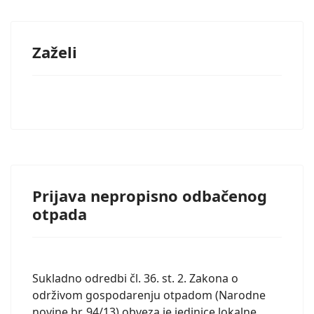
Zaželi
Prijava nepropisno odbačenog
otpada
Sukladno odredbi čl. 36. st. 2. Zakona o
održivom gospodarenju otpadom (Narodne
novine br. 94/13) obveza je jedinice lokalne