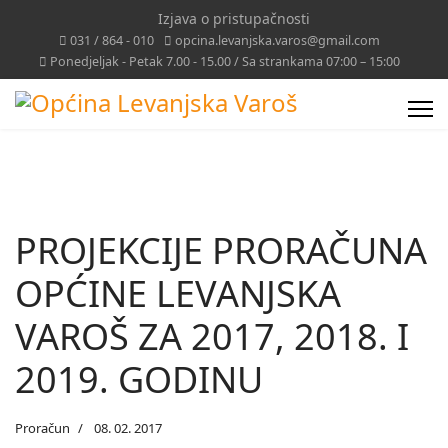
Izjava o pristupačnosti
031 / 864 - 010
opcina.levanjska.varos@gmail.com
Ponedjeljak - Petak 7.00 - 15.00 / Sa strankama 07:00 – 15:00
PROJEKCIJE PRORAČUNA
OPĆINE LEVANJSKA
VAROŠ ZA 2017, 2018. I
2019. GODINU
Proračun
08. 02. 2017