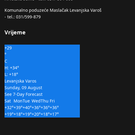
Komunalno poduzeće Maslačak Levanjska Varoš
- tel.: 031/599-879
Vrijeme
+
29
°
C
H:
+
34°
L:
+
18°
Levanjska Varos
Sunday, 09 August
See 7-Day Forecast
Sat
Mon
Tue
Wed
Thu
Fri
+
32°
+
39°
+
40°
+
36°
+
36°
+
36°
+
19°
+
18°
+
19°
+
20°
+
18°
+
17°