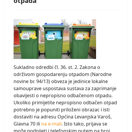
otpada
Sukladno odredbi čl. 36. st. 2. Zakona o
održivom gospodarenju otpadom (Narodne
novine br. 94/13) obveza je jedinice lokalne
samouprave uspostava sustava za zaprimanje
obavijesti o nepropisno odbačenom otpadu.
Ukoliko primijetite nepropisno odbačen otpad
potrebno je popuniti priloženi obrazac i isti
dostaviti na adresu Općina Levanjska Varoš,
Glavna 70 ili
na e-mail
. Isto tako, prijava se
može podnijeti i telefonskim putem na broj