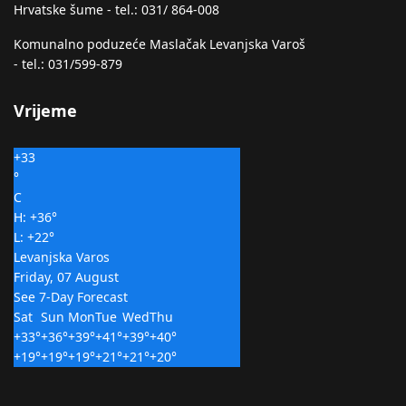
Hrvatske šume - tel.: 031/ 864-008
Komunalno poduzeće Maslačak Levanjska Varoš
- tel.: 031/599-879
Vrijeme
+
33
°
C
H:
+
36°
L:
+
22°
Levanjska Varos
Friday, 07 August
See 7-Day Forecast
Sat
Sun
Mon
Tue
Wed
Thu
+
33°
+
36°
+
39°
+
41°
+
39°
+
40°
+
19°
+
19°
+
19°
+
21°
+
21°
+
20°