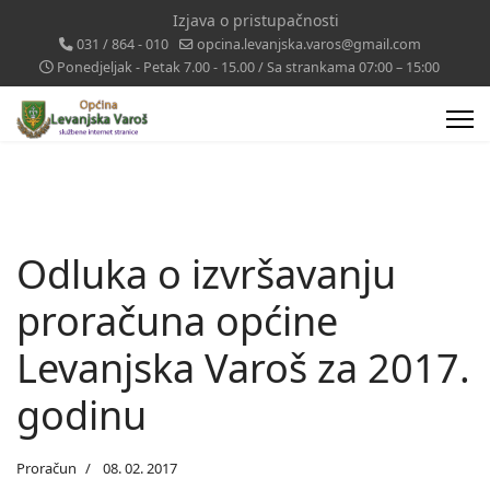
Izjava o pristupačnosti
031 / 864 - 010
opcina.levanjska.varos@gmail.com
Ponedjeljak - Petak 7.00 - 15.00 / Sa strankama 07:00 – 15:00
Odluka o izvršavanju
proračuna općine
Levanjska Varoš za 2017.
godinu
Proračun
08. 02. 2017